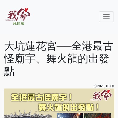
大坑蓮花宮──全港最古
怪廟宇、舞火龍的出發
點
2020-10-08