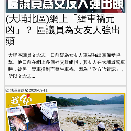
(大埔北區)網上「緝車禍元
凶」？ 區議員為女友人強出
頭
大埔區議員文念志，日前疑為女友人車禍強出頭備受抨
擊。他日前在網上多個社交群組指，其友人在大埔墟駕車
時，被另一架車撞到而發生車禍。因為「對方唔肯認」，
所以文念志...
地區焦點
2020-09-11