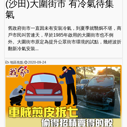
(沙田)大圍街市 有冷氣待集
氣
舊政府街市一直因未有安裝冷氣，到夏季就翳焗不堪，商
戶市民叫苦連天，早於1985年啟用的大圍街市也不例
外。大圍街巿原定為提升公眾街市環境的試點，幾經波折
翻新冷氣安裝...
地區焦點
2020-09-24