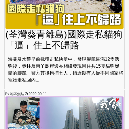
(荃灣葵青離島)國際走私貓狗
「逼」住上不歸路
海關及水警早前截獲走私快艇中，發現膠籠逼滿12隻活
狗後，赤柱及南丫島岸邊亦相繼發現困住共15隻貓狗屍
體的膠籠。警方其後拘捕七人，指近期有人從不同國家將
寵物走私回內...
地區焦點
2020-09-11