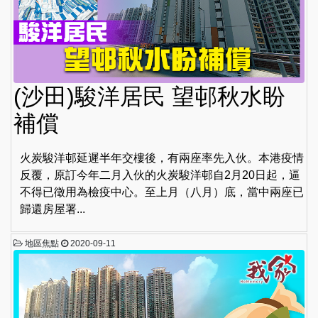
(沙田)駿洋居民 望邨秋水盼
補償
火炭駿洋邨延遲半年交樓後，有兩座率先入伙。本港疫情
反覆，原訂今年二月入伙的火炭駿洋邨自2月20日起，逼
不得已徵用為檢疫中心。至上月（八月）底，當中兩座已
歸還房屋署...
地區焦點
2020-09-11