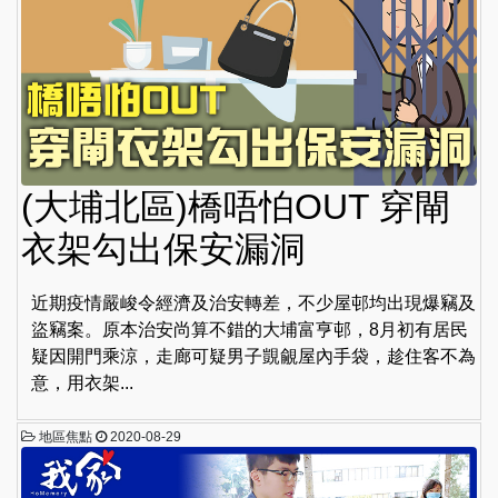
(大埔北區)橋唔怕OUT 穿閘
衣架勾出保安漏洞
近期疫情嚴峻令經濟及治安轉差，不少屋邨均出現爆竊及
盜竊案。原本治安尚算不錯的大埔富亨邨，8月初有居民
疑因開門乘涼，走廊可疑男子覬覦屋內手袋，趁住客不為
意，用衣架...
地區焦點
2020-08-29