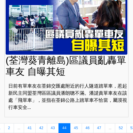
(荃灣葵青離島)區議員亂轟單
車友 自曝其短
日前有單車友在荃錦交匯處附近的行人隧道踏單車，惹起
新民主同盟荃灣區區議員潘朗聰不滿。潘譴責單車友在該
處「飛單車」，並指在荃錦公路上踏單車不恰當，屬漠視
行車安全...
1
2
...
41
42
43
44
45
46
47
...
52
5