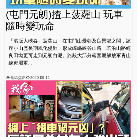
(屯門元朗)揸上菠蘿山 玩車
隨時變玩命
「港版大峽谷」菠蘿山，在屯門山景邨及良景邨之間，該
座小山歷長期風化侵蝕，形成崎嶇峽谷山路，若沿山路經
良田坳更可走到元朗白泥。路段大部分範圍屬解放軍青山
練靶場軍...
地區焦點
2020-09-11