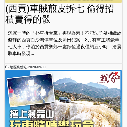
(西貢)車賊煎皮拆七 偷得招
積賣得的骰
沉寂一時的「扑車拆骨黨」再現香港！不犯法子疑相繼於
僻靜的西貢白沙灣停車位及藍田犯案。8月有車主將豪華
七人車，停泊於西貢鄉郊一處錶位過夜僅約五小時，清晨
取車時發現...
地區焦點
2020-09-11