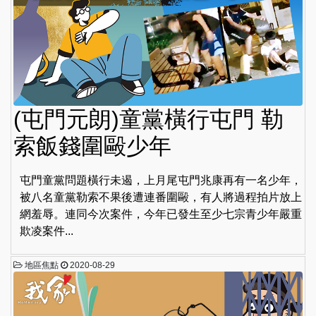
(屯門元朗)童黨橫行屯門 勒
索飯錢圍毆少年
屯門童黨問題橫行未遏，上月尾屯門兆康再有一名少年，
被八名童黨勒索不果後遭連番圍毆，有人將過程拍片放上
網羞辱。連同今次案件，今年已發生至少七宗青少年嚴重
欺凌案件...
地區焦點
2020-08-29