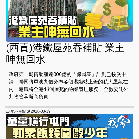
(西貢)港鐵屋苑吞補貼 業主
呻無回水
政府第二期資助額達800億的「保就業」計劃已接受申
請，聯同將軍澳九個分布各個港鐵站上蓋的私人屋苑在
內，港鐵將全港48個屋苑的物業管理服務，全數委託外
判物管承辦商負責...
地區焦點
2020-08-29