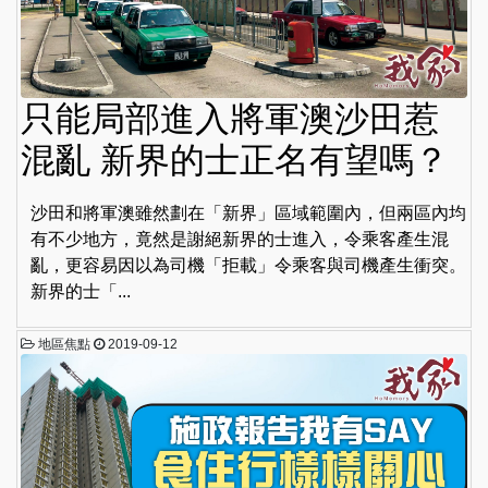
只能局部進入將軍澳沙田惹
混亂 新界的士正名有望嗎？
沙田和將軍澳雖然劃在「新界」區域範圍內，但兩區內均
有不少地方，竟然是謝絕新界的士進入，令乘客產生混
亂，更容易因以為司機「拒載」令乘客與司機產生衝突。
新界的士「...
地區焦點
2019-09-12