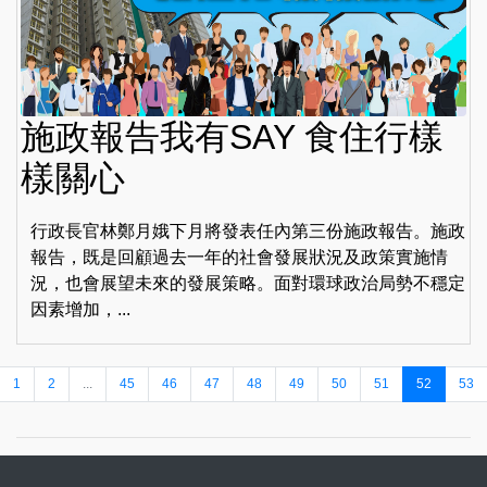
施政報告我有SAY 食住行樣
樣關心
行政長官林鄭月娥下月將發表任內第三份施政報告。施政
報告，既是回顧過去一年的社會發展狀況及政策實施情
況，也會展望未來的發展策略。面對環球政治局勢不穩定
因素增加，...
1
2
...
45
46
47
48
49
50
51
52
53