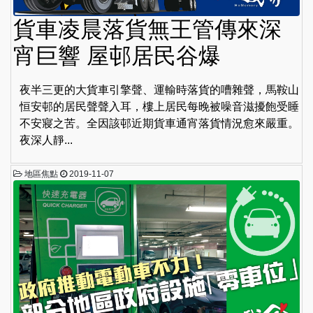
貨車凌晨落貨無王管傳來深
宵巨響 屋邨居民谷爆
夜半三更的大貨車引擎聲、運輸時落貨的嘈雜聲，馬鞍山
恒安邨的居民聲聲入耳，樓上居民每晚被噪音滋擾飽受睡
不安寢之苦。全因該邨近期貨車通宵落貨情況愈來嚴重。
夜深人靜...
地區焦點
2019-11-07