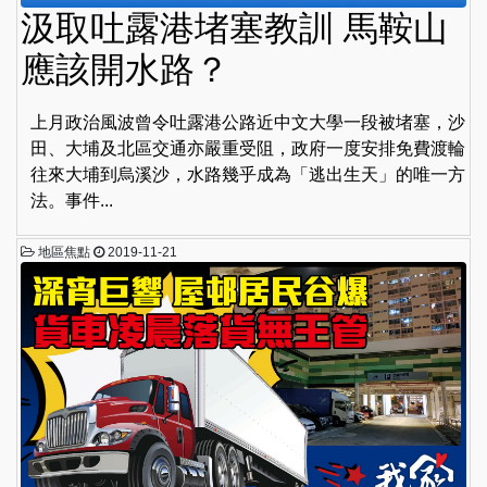
汲取吐露港堵塞教訓 馬鞍山
應該開水路？
上月政治風波曾令吐露港公路近中文大學一段被堵塞，沙
田、大埔及北區交通亦嚴重受阻，政府一度安排免費渡輪
往來大埔到烏溪沙，水路幾乎成為「逃出生天」的唯一方
法。事件...
地區焦點
2019-11-21