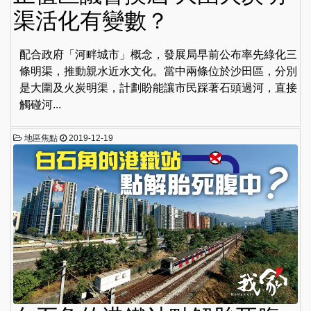
渠活化有變數？
配合政府「河畔城市」概念，發展局早前公布率先綠化三
條明渠，推動親水近水文化。當中兩條位於沙田區，分別
是大圍及火炭明渠，計劃盼能讓市民踩著石頭過河，直接
觸碰河...
地區焦點
2019-12-19