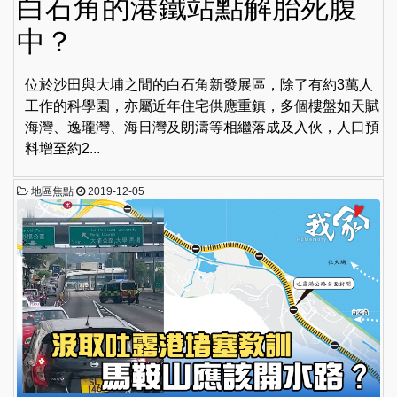
白石角的港鐵站點解胎死腹
中？
位於沙田與大埔之間的白石角新發展區，除了有約3萬人
工作的科學園，亦屬近年住宅供應重鎮，多個樓盤如天賦
海灣、逸瓏灣、海日灣及朗濤等相繼落成及入伙，人口預
料增至約2...
地區焦點
2019-12-05