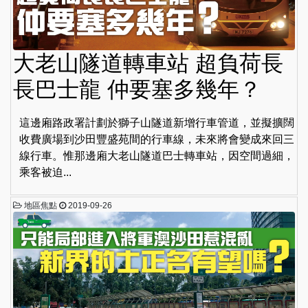
大老山隧道轉車站 超負荷長
長巴士龍 仲要塞多幾年？
這邊廂路政署計劃於獅子山隧道新增行車管道，並擬擴闊
收費廣場到沙田豐盛苑間的行車線，未來將會變成來回三
線行車。惟那邊廂大老山隧道巴士轉車站，因空間過細，
乘客被迫...
地區焦點
2019-09-26