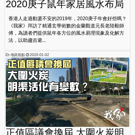
2020庚子鼠年家居風水布局
香港人走過動盪不安的2019年，2020庚子年會好些嗎？
《我家》拜訪了精通玄學術數的金蘭觀道元長老陸毅師
傅，為讀者們提供鼠年各方位的風水易理現象及化解方
法，以助趨吉避...
地區焦點
2020-01-02
正值區議會換屆 大圍火炭明