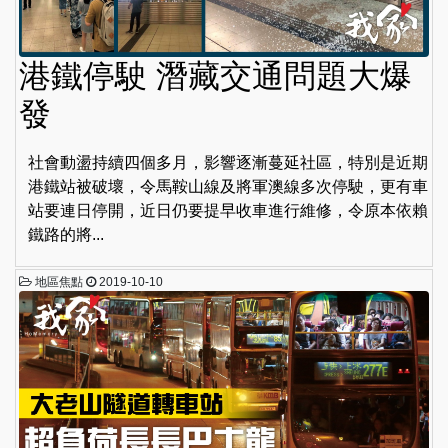
港鐵停駛 潛藏交通問題大爆
發
社會動盪持續四個多月，影響逐漸蔓延社區，特別是近期
港鐵站被破壞，令馬鞍山線及將軍澳線多次停駛，更有車
站要連日停開，近日仍要提早收車進行維修，令原本依賴
鐵路的將...
地區焦點
2019-10-10