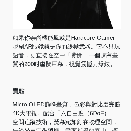
如果你崇尚機能風或是Hardcore Gamer，
呢副AR眼鏡就是你的終極武器。它不只玩
語音，更直接在空中「撕開」一個超高畫
質的200吋虛擬巨幕，視覺震撼力爆錶。
賣點
Micro OLED巔峰畫質，色彩與對比度完勝
4K大電視。配合「六自由度（6DoF）」
空間追蹤技術，熒幕宛如釘在物理空間，
無論坐車定坐飛機，畫面都穩如泰山，讓