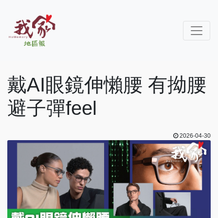
戴AI眼鏡伸懶腰 有拗腰
避子彈feel
2026-04-30