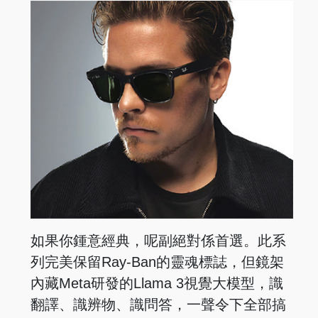
如果你鍾意經典，呢副絕對係首選。此系
列完美保留Ray-Ban的靈魂標誌，但鏡架
內藏Meta研發的Llama 3視覺大模型，識
翻譯、識辨物、識問答，一聲令下全部搞