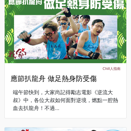
Chill人指南
應節扒龍舟 做足熱身防受傷
端午節快到，大家尚記得勵志電影《逆流大
叔》中，各位大叔如何面對逆境，燃點一腔熱
血去扒龍舟！不過...