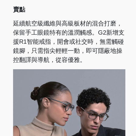
賣點
延續航空級纖維與高級板材的混合打磨，
保留手工眼鏡特有的溫潤觸感。G2新增支
援R1智能戒指，開會或社交時，無需觸碰
鏡腳，只需指尖輕輕一動，即可隱蔽地操
控翻譯與導航，從容優雅。