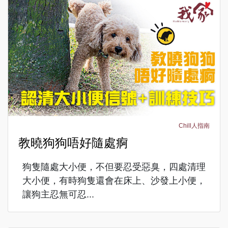
Chill人指南
教曉狗狗唔好隨處痾
狗隻隨處大小便，不但要忍受惡臭，四處清理
大小便，有時狗隻還會在床上、沙發上小便，
讓狗主忍無可忍...