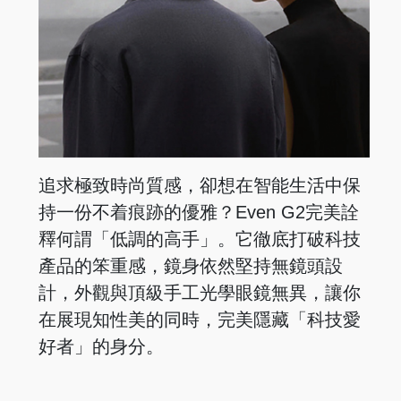
追求極致時尚質感，卻想在智能生活中保
持一份不着痕跡的優雅？Even G2完美詮
釋何謂「低調的高手」。它徹底打破科技
產品的笨重感，鏡身依然堅持無鏡頭設
計，外觀與頂級手工光學眼鏡無異，讓你
在展現知性美的同時，完美隱藏「科技愛
好者」的身分。