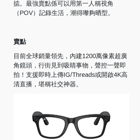
掂。最強賣點係可以用第一人稱視角
（POV）記錄生活，潮得嚟夠晒型。
賣點
目前全球銷量領先，內建1200萬像素超廣
角鏡頭，行街見到吸睛事物，聲控一聲即
拍！支援即時上傳IG/Threads或開啟4K高
清直播，堪稱社交神器。