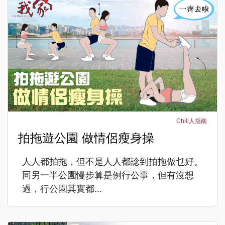
Chill人指南
拍拖遊公園 做情侶瘦身操
人人都拍拖，但不是人人都諗到拍拖做乜好。
同另一半公園慢步算是例行公事，但有沒想
過，行公園其實都...