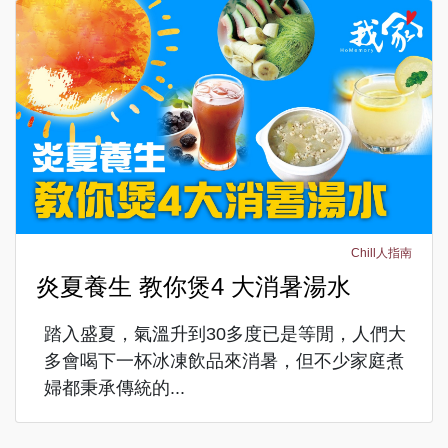
Chill人指南
炎夏養生 教你煲4 大消暑湯水
踏入盛夏，氣溫升到30多度已是等閒，人們大
多會喝下一杯冰凍飲品來消暑，但不少家庭煮
婦都秉承傳統的...