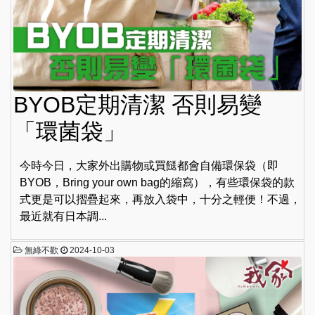
BYOB定期清潔 否則易變
「環菌袋」
今時今日，大家外出購物或買餸都會自備環保袋（即
BYOB，Bring your own bag的縮寫），有些環保袋的款
式更是可以摺疊起來，再放入袋中，十分之輕便！不過，
最近就有日本調...
無綠不歡
2024-10-03