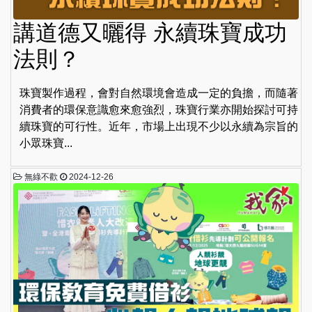
講道德又曬得 永續珠寶成功
法則？
珠寶製作過程，會對自然環境會造成一定的負擔，而隨著
消費者的環保意識愈來愈強烈，珠寶行業亦開始探討可持
續珠寶的可行性。近年，市場上出現不少以永續為宗旨的
小眾珠寶...
無綠不歡
2024-12-26