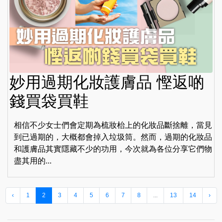
妙用過期化妝護膚品 慳返啲
錢買袋買鞋
相信不少女士們會定期為梳妝枱上的化妝品斷捨離，當見
到已過期的，大概都會掉入垃圾筒。然而，過期的化妝品
和護膚品其實隱藏不少的功用，今次就為各位分享它們物
盡其用的...
‹
1
2
3
4
5
6
7
8
...
13
14
›