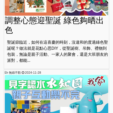
調整心態迎聖誕 綠色夠晒出
色
聖誕節臨近，如何在這喜慶的時刻，沒違和的度過綠色聖
誕呢？做法就是花點心思DIY，從聖誕樹、吊飾、禮物到
包裝，無論是親子活動、一家人的聚會，還是大班朋友的
派對，都能...
無綠不歡
2024-11-28