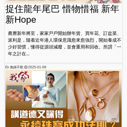
捉住龍年尾巴 惜物惜福 新年
新Hope
農曆新年將至，家家戶戶開始辦年貨、買年花、訂盆菜、
派利是，隨着近年港人環保意識愈來愈強烈，開始養成不
少好習慣，懂得從源頭減廢，並會重用和回收。所謂「一
年之計在...
無綠不歡
2025-01-09