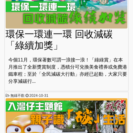
環保一環連一環 回收減碳
「綠續加獎」
今個11月，環保著數可謂一浪接一浪！「綠綠賞」在本
月推出了全新獎賞制度，憑積分可兌換美食禮券或免費港
鐵車程；至於「全民減碳大行動」亦經已起動，大家只要
分享減碳行...
無綠不歡
2024-10-31