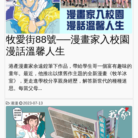
牧愛街88號──漫畫家入校園
漫話溫馨人生
港產漫畫家余遠鍠筆下作品，帶給學生哥一個富有趣味的
童年。最近，他推出以懷舊作主題的全新漫畫《牧羊冰
室》，更走進學校分享親身經歷，解答新世代的種種迷
思。每當父母...
港漫
2023-07-13