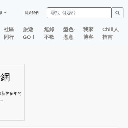
版
關於我們
社區
旅遊
無綠
型色‧
我家
Chill人
同行
GO！
不歡
煮意
博客
指南
情網
根新界多年的
.