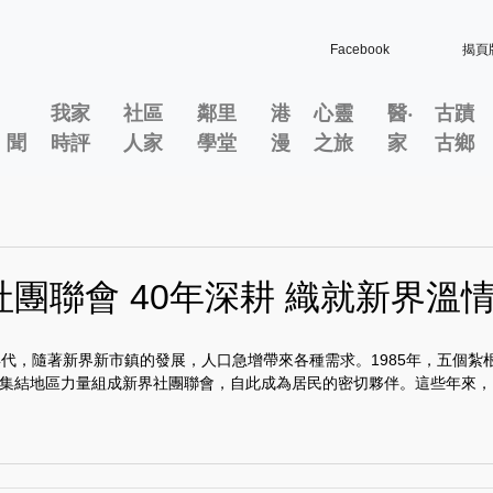
Facebook
揭頁
我家
社區
鄰里
港
心靈
醫‧
古蹟
」聞
時評
人家
學堂
漫
之旅
家
古鄉
社團聯會 40年深耕 織就新界溫
年代，隨著新界新市鎮的發展，人口急增帶來各種需求。1985年，五個紮
集結地區力量組成新界社團聯會，自此成為居民的密切夥伴。這些年來，..