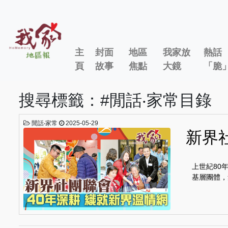
主
封面
地區
我家放
熱話
頁
故事
焦點
大鏡
「脆
搜尋標籤：#閒話‧家常目錄
閒話‧家常
2025-05-29
新界
上世紀80
基層團體，