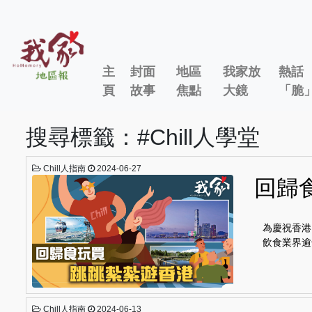
主
封面
地區
我家放
熱話
頁
故事
焦點
大鏡
「脆
搜尋標籤：#Chill人學堂
Chill人指南
2024-06-27
回歸
為慶祝香港
飲食業界逾
Chill人指南
2024-06-13