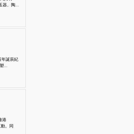
、陶...
百年誕辰紀
..
維港
互動。同