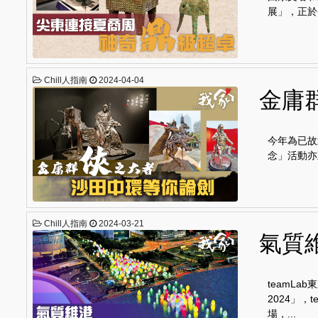
展」，正於
Chill人指南
2024-04-04
金庸
今年為已故
念」活動亦
Chill人指南
2024-03-21
氣質
teamL
2024」
場，...