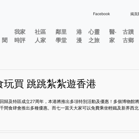
Facebook
揭頁
我家
社區
鄰里
港
心靈
醫‧
古蹟
」聞
時評
人家
學堂
漫
之旅
家
古鄉
食玩買 跳跳紮紮遊香港
回歸及特區成立27周年，本港將推出多項特別活動及優惠！多個博物館
千間食肆會推出多種優惠。而七一當天大家可以免費乘坐輕鐵及新界西北..