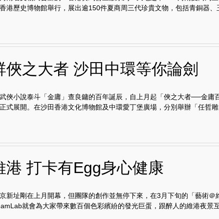
香港歷史博物館舉行，展出逾150件夏商周三代珍貴文物，包括青銅器、玉器
群俠之大者 沙田中環等你論劍
武俠小說泰斗「金庸」查良鏞的百年誕辰，自上月起「俠之大者──金庸
正式展開。在沙田香港文化博物館及中環愛丁堡廣場，分別舉辦「任哲雕塑.
維港 打卡有Egg身心健康
ab東京新址剛在上月開幕，但團隊的創作並無停下來，在3月下旬的「藝術＠
，teamLab就會為大家帶來數百個色彩繽紛的發光巨蛋，跟醉人的維港夜景