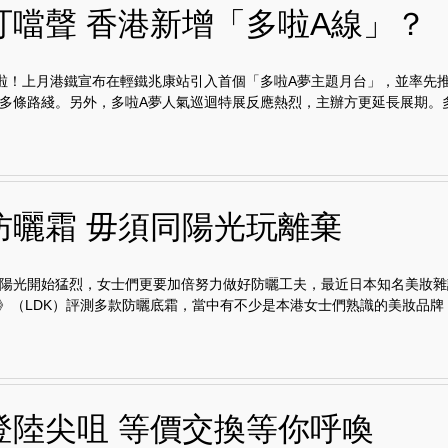
叮噹聲 香港新增「多啦A線」？
啦！上月港鐵宣布在輕鐵兆康站引入首個「多啦A夢主題月台」，並率先
多條路綫。另外，多啦A夢人氣巡迴特展反應熱烈，主辦方更延長展期。多.
防曬霜 毋須同陽光玩離棄
陽光開始猛烈，女士們更要加倍努力做好防曬工夫，最近日本知名美妝雜誌
auty》（LDK）評測多款防曬底霜，當中有不少是本港女士們熟識的美妝品牌，
登陸尖咀 等價交換等你呼喚