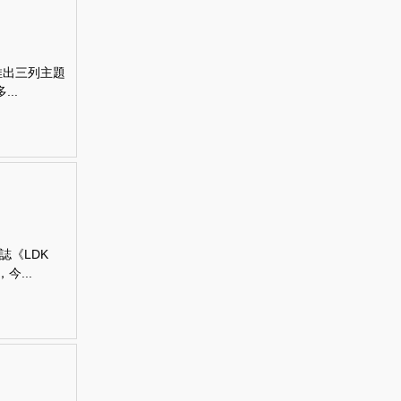
推出三列主題
..
《LDK
今...