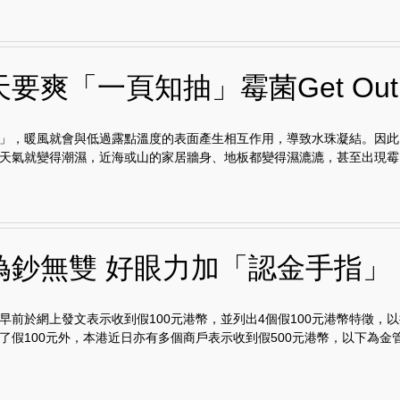
要爽「一頁知抽」霉菌Get Out
」，暖風就會與低過露點溫度的表面產生相互作用，導致水珠凝結。因此
天氣就變得潮濕，近海或山的家居牆身、地板都變得濕漉漉，甚至出現霉..
偽鈔無雙 好眼力加「認金手指」
早前於網上發文表示收到假100元港幣，並列出4個假100元港幣特徵，
了假100元外，本港近日亦有多個商戶表示收到假500元港幣，以下為金管局