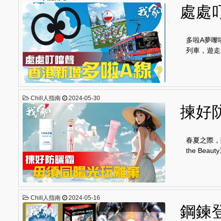
處處
多啦A夢嚟
列車，遊走
Chill人指南
2024-05-30
揀好
春夏之際，
the Be
Chill人指南
2024-05-16
鋼鍊