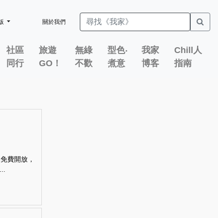
版
關於我們
社區
旅遊
無綠
型色‧
我家
Chill人
同行
GO！
不歡
煮意
博客
指南
將免費開放，
.