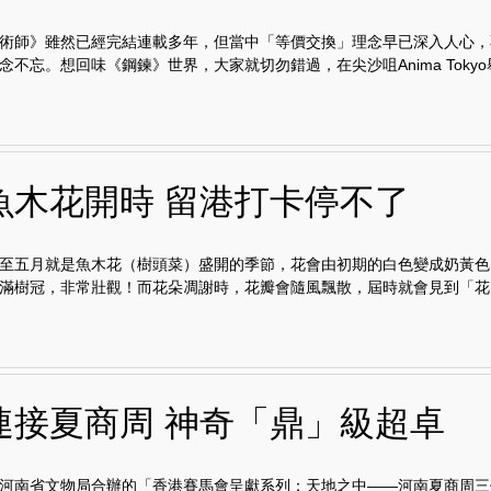
術師》雖然已經完結連載多年，但當中「等價交換」理念早已深入人心，
不忘。想回味《鋼鍊》世界，大家就切勿錯過，在尖沙咀Anima Tokyo舉.
魚木花開時 留港打卡停不了
至五月就是魚木花（樹頭菜）盛開的季節，花會由初期的白色變成奶黃色
滿樹冠，非常壯觀！而花朵凋謝時，花瓣會隨風飄散，屆時就會見到「花..
連接夏商周 神奇「鼎」級超卓
河南省文物局合辦的「香港賽馬會呈獻系列：天地之中——河南夏商周三