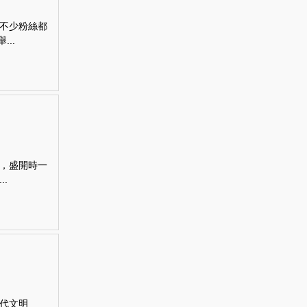
不少粉絲都
..
，盛開時一
.
代文明