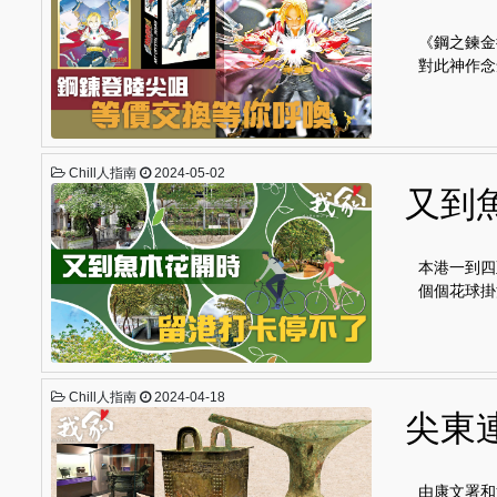
《鋼之鍊金
對此神作念念
Chill人指南
2024-05-02
又到
本港一到四
個個花球掛
Chill人指南
2024-04-18
尖東
由康文署和