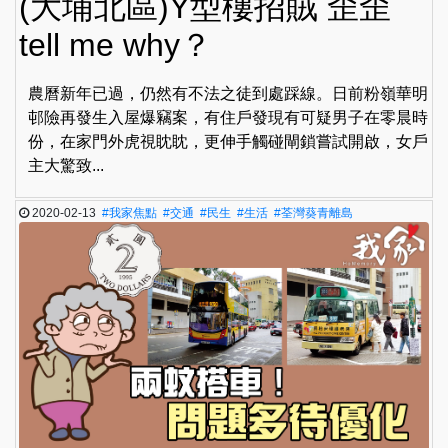
(大埔北區)Y型樓招賊 歪歪
tell me why？
農曆新年已過，仍然有不法之徒到處踩線。日前粉嶺華明
邨險再發生入屋爆竊案，有住戶發現有可疑男子在零晨時
份，在家門外虎視眈眈，更伸手觸碰閘鎖嘗試開啟，女戶
主大驚致...
2020-02-13
#我家焦點
#交通
#民生
#生活
#荃灣葵青離島