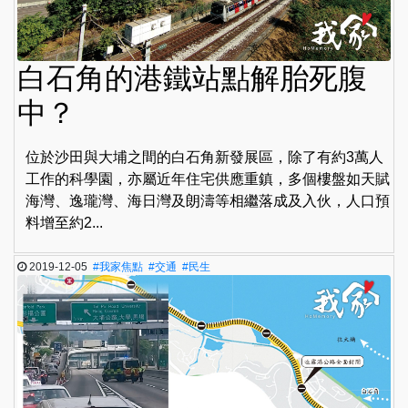
白石角的港鐵站點解胎死腹
中？
位於沙田與大埔之間的白石角新發展區，除了有約3萬人
工作的科學園，亦屬近年住宅供應重鎮，多個樓盤如天賦
海灣、逸瓏灣、海日灣及朗濤等相繼落成及入伙，人口預
料增至約2...
2019-12-05
#我家焦點
#交通
#民生