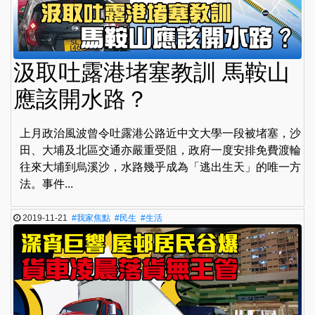
汲取吐露港堵塞教訓 馬鞍山
應該開水路？
上月政治風波曾令吐露港公路近中文大學一段被堵塞，沙
田、大埔及北區交通亦嚴重受阻，政府一度安排免費渡輪
往來大埔到烏溪沙，水路幾乎成為「逃出生天」的唯一方
法。事件...
2019-11-21
#我家焦點
#民生
#生活