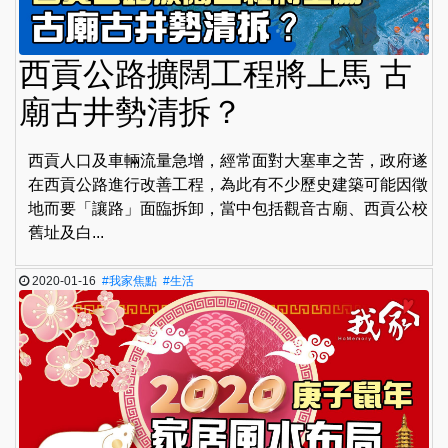
西貢公路擴闊工程將上馬 古
廟古井勢清拆？
西貢人口及車輛流量急增，經常面對大塞車之苦，政府遂
在西貢公路進行改善工程，為此有不少歷史建築可能因徵
地而要「讓路」面臨拆卸，當中包括觀音古廟、西貢公校
舊址及白...
2020-01-16
#我家焦點
#生活