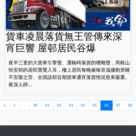
貨車凌晨落貨無王管傳來深
宵巨響 屋邨居民谷爆
夜半三更的大貨車引擎聲、運輸時落貨的嘈雜聲，馬鞍山
恒安邨的居民聲聲入耳，樓上居民每晚被噪音滋擾飽受睡
不安寢之苦。全因該邨近期貨車通宵落貨情況愈來嚴重。
夜深人靜...
1
2
...
80
81
82
83
84
85
86
87
88