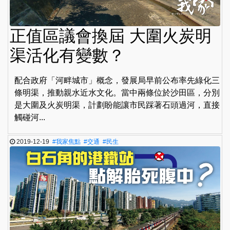
正值區議會換屆 大圍火炭明
渠活化有變數？
配合政府「河畔城市」概念，發展局早前公布率先綠化三
條明渠，推動親水近水文化。當中兩條位於沙田區，分別
是大圍及火炭明渠，計劃盼能讓市民踩著石頭過河，直接
觸碰河...
2019-12-19
#我家焦點
#交通
#民生