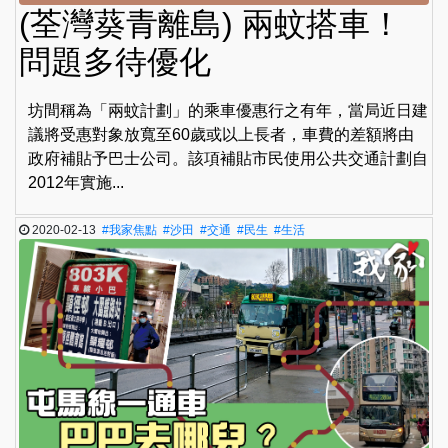
(荃灣葵青離島) 兩蚊搭車！
問題多待優化
坊間稱為「兩蚊計劃」的乘車優惠行之有年，當局近日建
議將受惠對象放寬至60歲或以上長者，車費的差額將由
政府補貼予巴士公司。該項補貼市民使用公共交通計劃自
2012年實施...
2020-02-13
#我家焦點
#沙田
#交通
#民生
#生活