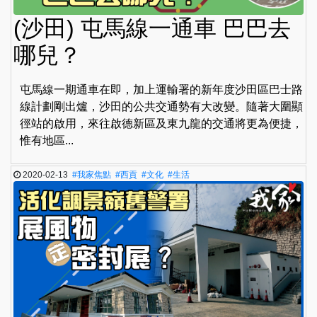
(沙田) 屯馬線一通車 巴巴去
哪兒？
屯馬線一期通車在即，加上運輸署的新年度沙田區巴士路
線計劃剛出爐，沙田的公共交通勢有大改變。隨著大圍顯
徑站的啟用，來往啟德新區及東九龍的交通將更為便捷，
惟有地區...
2020-02-13
#我家焦點
#西貢
#文化
#生活