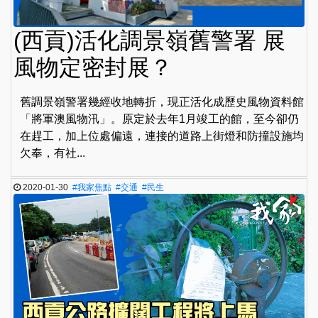
(西貢)活化調景嶺舊警署 展
風物定密封展？
舊調景嶺警署幾經收地轉折，現正活化成歷史風物資料館
「將軍澳風物汛」。原定於去年1月竣工的館，至今卻仍
在趕工，加上位處偏遠，連接的道路上街燈和防撞設施均
欠奉，有社...
2020-01-30
#我家焦點
#交通
#民生