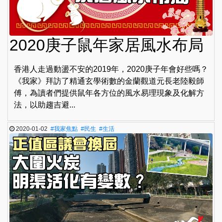
2020庚子鼠年家居風水布局
香港人走過動盪不安的2019年，2020庚子年會好些嗎？
《我家》拜訪了精通玄學術數的金蘭觀道元長老陸毅師
傅，為讀者們提供鼠年各方位的風水易理現象及化解方
法，以助趨吉避...
2020-01-02
#我家焦點
#民生
#生活