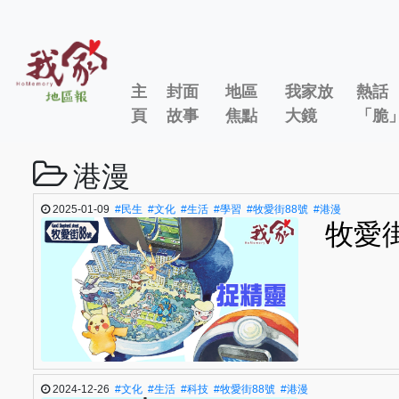
主
封面
地區
我家放
熱話
頁
故事
焦點
大鏡
「脆
港漫
2025-01-09
#民生
#文化
#生活
#學習
#牧愛街88號
#港漫
牧愛
2024-12-26
#文化
#生活
#科技
#牧愛街88號
#港漫