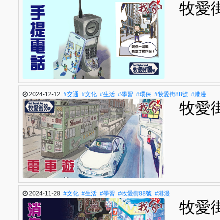
牧愛
2024-12-12
#交通
#文化
#生活
#學習
#環保
#牧愛街88號
#港漫
牧愛
2024-11-28
#文化
#生活
#學習
#牧愛街88號
#港漫
牧愛