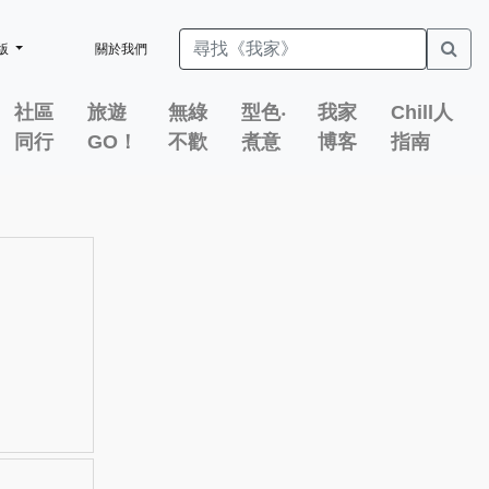
版
關於我們
社區
旅遊
無綠
型色‧
我家
Chill人
同行
GO！
不歡
煮意
博客
指南