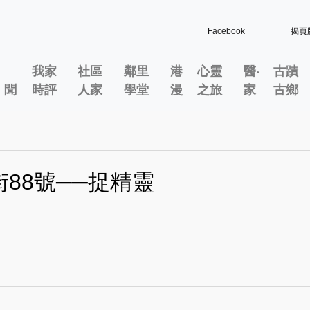
Facebook
揭頁
我家
社區
鄰里
港
心靈
醫‧
古蹟
」聞
時評
人家
學堂
漫
之旅
家
古鄉
街88號──捉精靈