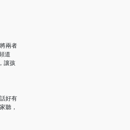
將兩者
頻道
題，讓孩
話好有
家聽，