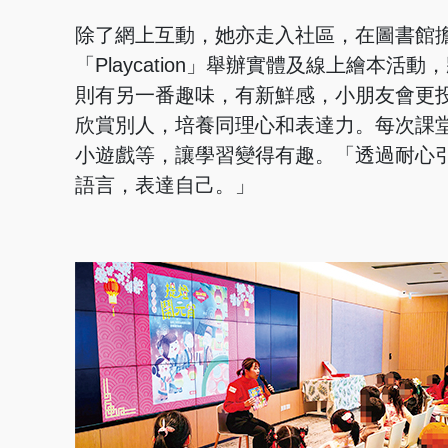
除了網上互動，她亦走入社區，在圖書館
「Playcation」舉辦實體及線上繪
則有另一番趣味，有新鮮感，小朋友會更
欣賞別人，培養同理心和表達力。每次課
小遊戲等，讓學習變得有趣。「透過耐心
語言，表達自己。」