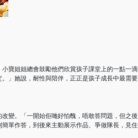
，小寶姐姐總會鼓勵他們欣賞孩子課堂上的一點一滴
定。」她說，耐性與陪伴，正正是孩子成長中最需要
的改變。「一開始佢哋好怕醜，唔敢答問題，但之後
到簡單作答，到後來主動展示作品、爭做隊長，見住