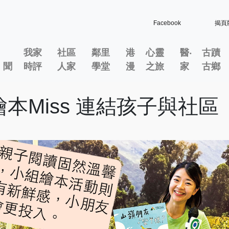
Facebook
揭頁
我家
社區
鄰里
港
心靈
醫‧
古蹟
」聞
時評
人家
學堂
漫
之旅
家
古鄉
本Miss 連結孩子與社區