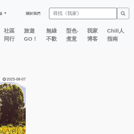
版
關於我們
社區
旅遊
無綠
型色‧
我家
Chill人
同行
GO！
不歡
煮意
博客
指南
2025-08-07