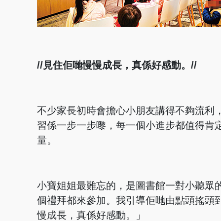
//見住佢哋慢慢成長，真係好感動。//
不少家長初時會擔心小朋友講得不夠流利
習係一步一步嚟，每一個小進步都值得肯
量。
小寶姐姐最難忘的，是圖書館一對小聽眾
個禮拜都來參加。我引導佢哋由點頭搖頭
慢成長，真係好感動。」