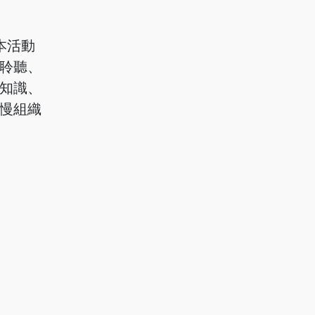
本活動
聆聽、
知識、
慢組織