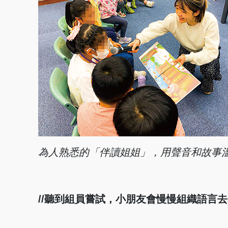
為
人
熟
悉
的
「
伴
讀
姐
姐
」
，
用
聲
音
和
故
事
//聽到組員嘗試，小朋友會慢慢組織語言去