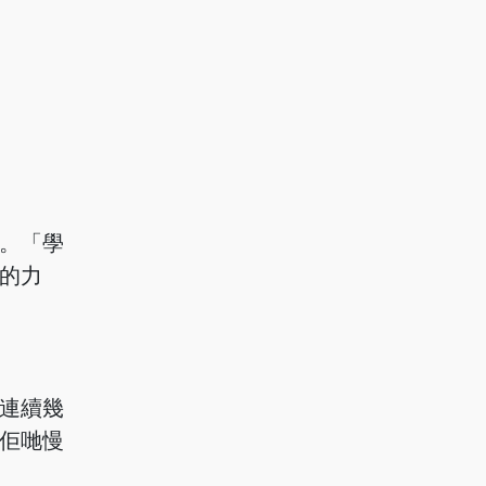
。「學
的力
連續幾
佢哋慢