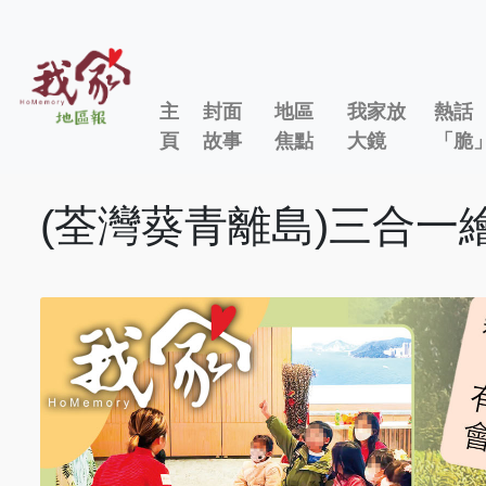
主
封面
地區
我家放
熱話
頁
故事
焦點
大鏡
「脆
(荃灣葵青離島)三合一繪