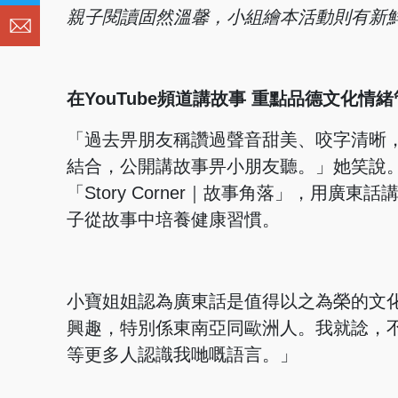
親子閱讀固然溫馨，小組
繪本活動則有新
在YouTube頻道講故事 重點品德文化情
「過去畀朋友稱讚過聲音甜美、咬字清晰
結合，公開講故事畀小朋友聽。」她笑說。起
「Story Corner｜故事角落」，用
子從故事中培養健康習慣。
小寶姐姐認為廣東話是值得以之為榮的文
興趣，特別係東南亞同歐洲人。我就諗，
等更多人認識我哋嘅語言。」