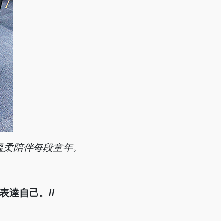
溫
柔
陪
伴
每段童年。
表達自己。//