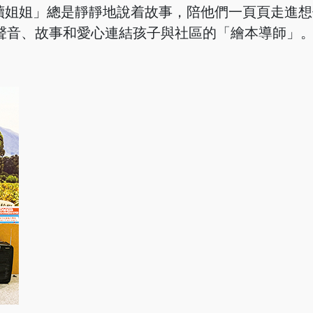
讀姐姐」總是靜靜地說着故事，陪他們一頁頁走進想
用聲音、故事和愛心連結孩子與社區的「繪本導師」