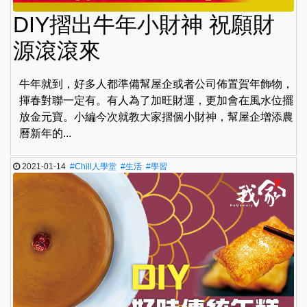
DIY摺出牛年小財神 祝願財
源滾滾來
牛年就到，好多人都準備幫屋企或者公司佈置賀年飾物，
揮春對聯一定有。有人為了加旺財運，更加會在風水位擺
放金元寶。小編今次就教大家摺個小財神，幫屋企增添農
曆新年的...
2021-01-14
#Chill人學堂
#生活
#學習