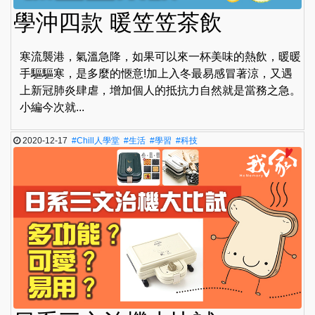
學沖四款 暖笠笠茶飲
寒流襲港，氣溫急降，如果可以來一杯美味的熱飲，暖暖
手驅驅寒，是多麼的愜意!加上入冬最易感冒著涼，又遇
上新冠肺炎肆虐，增加個人的抵抗力自然就是當務之急。
小編今次就...
2020-12-17
#Chill人學堂
#生活
#學習
#科技