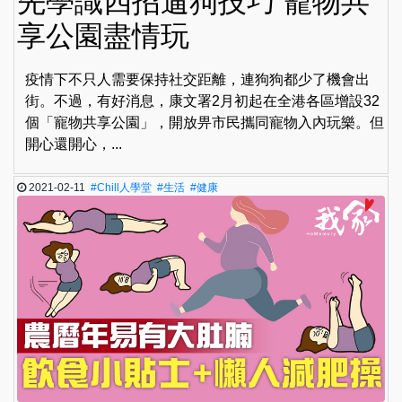
先學識四招遛狗技巧 寵物共
享公園盡情玩
疫情下不只人需要保持社交距離，連狗狗都少了機會出
街。不過，有好消息，康文署2月初起在全港各區增設32
個「寵物共享公園」，開放畀市民攜同寵物入內玩樂。但
開心還開心，...
2021-02-11
#Chill人學堂
#生活
#健康