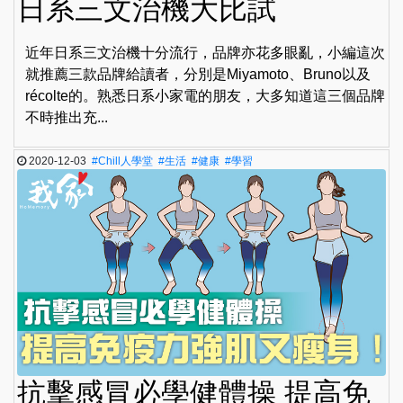
日系三文治機大比試
近年日系三文治機十分流行，品牌亦花多眼亂，小編這次
就推薦三款品牌給讀者，分別是Miyamoto、Bruno以及
récolte的。熟悉日系小家電的朋友，大多知道這三個品牌
不時推出充...
2020-12-03
#Chill人學堂
#生活
#健康
#學習
抗擊感冒必學健體操 提高免