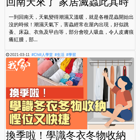
回南天來了 家居滅蟲此其時
一到回南天，天氣變得潮濕又溫暖，就是各種昆蟲開始出
沒的時候！潮濕天氣下，害蟲經常在屋內出現，好似跳
蚤、床蝨、衣魚及曱甴等，部分會咬人吸血，令人皮膚痕
癢紅腫，部...
2021-03-11
#Chill人學堂
#生活
#學習
換季啦！學識冬衣冬物收納