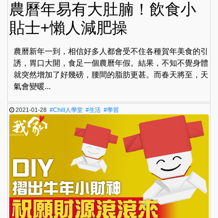
農曆年易有大肚腩！飲食小
貼士+懶人減肥操
農曆新年一到，相信好多人都會受不住各種賀年美食的引
誘，胃口大開，食足一個農曆年假。結果，不知不覺身體
就突然增加了好幾磅，腰間的脂肪更甚。而春天將至，天
氣會變暖...
2021-01-28
#Chill人學堂
#生活
#學習