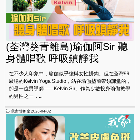
(荃灣葵青離島)瑜伽阿Sir 聽
身體唱歌 呼吸鎮靜我
在不少人印象中，瑜伽似乎總與女性掛鈎。但在荃灣99
廣場的Kelvin Yoga Studio，站在瑜伽墊前帶領課堂的，
卻是一位男導師——Kelvin Sir。作為少數投身瑜伽教學
的男性之一，...
我家博客
2026-04-02