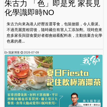
朱古力 「色」即是兇 家長見
化學識即時NO
朱古力向來為港人紓壓首選零食，包裝搶眼，令人垂涎。
不過亮麗賣相背後，隨時藏住有害人工添加劑。現時愈來
愈多家長與甜食愛好者都會細看配料表，主動捨棄含化學
色素的產...
我家博客
2026-07-09