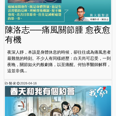
陳洛志──痛風關節腫 愈夜愈
有機
夜深人靜，本該是身體休息的時候，卻往往成為痛風患者
最難熬的時刻。不少人有同樣經歷：白天尚可忍受，一到
夜晚，關節如火灼般劇痛，以至痛醒。何怡葶醫師解釋，
這並非偶...
醫‧家
2026-04-16