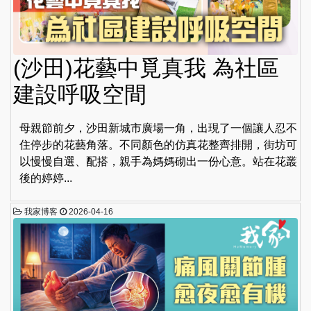
(沙田)花藝中覓真我 為社區
建設呼吸空間
母親節前夕，沙田新城市廣場一角，出現了一個讓人忍不
住停步的花藝角落。不同顏色的仿真花整齊排開，街坊可
以慢慢自選、配搭，親手為媽媽砌出一份心意。站在花叢
後的婷婷...
我家博客
2026-04-16