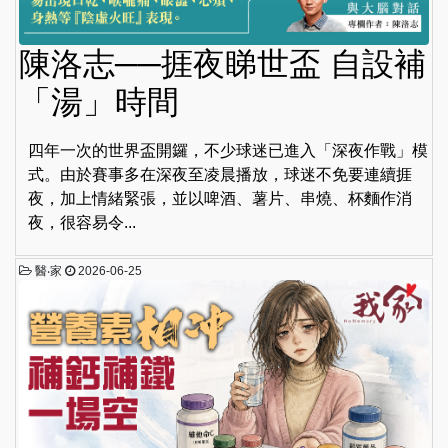
陳洛志──捱夜睇世盃 自設補
「湯」時間
四年一次的世界盃開鑼，不少球迷已進入「深夜作戰」模
式。由於賽事多在深夜至凌晨播放，球迷不免要連續捱
夜，加上情緒緊張，並以啤酒、薯片、串燒、杯麵作消
夜，很容易令...
醫‧家
2026-06-25