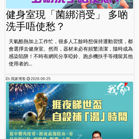
健身室現「菌綁消受」 多啲
洗手唔使愁？
天氣酷熱加上工作忙，很多人工餘時想保持運動習慣，都
會選擇去健身室。然而，器材未必有頻繁清潔，隨時成為
感染陷阱！不時有網民分享啞鈴、跑步機扶手等殘留其他
使用者的...
我家博客
2026-06-25