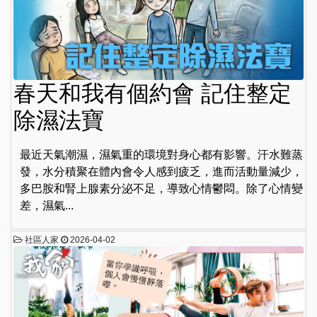
春天和我有個約會 記住整定
除濕法寶
最近天氣潮濕，濕氣重的環境對身心都有影響。汗水難蒸
發，水分積聚在體內會令人感到疲乏，進而活動量減少，
多巴胺和腎上腺素分泌不足，導致心情鬱悶。除了心情變
差，濕氣...
社區人家
2026-04-02