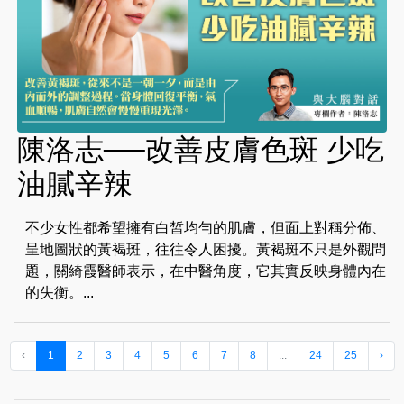
陳洛志──改善皮膚色斑 少吃
油膩辛辣
不少女性都希望擁有白皙均勻的肌膚，但面上對稱分佈、
呈地圖狀的黃褐斑，往往令人困擾。黃褐斑不只是外觀問
題，關綺霞醫師表示，在中醫角度，它其實反映身體內在
的失衡。...
‹
1
2
3
4
5
6
7
8
...
24
25
›