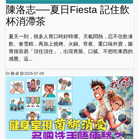
陳洛志──夏日Fiesta 記住飲
杯消滯茶
夏天一到，很多人胃口時好時壞。天氣悶熱，忍不住飲凍
飲、食雪糕，再加上燒烤、火鍋、宵夜、重口味外賣，腸
胃很容易「頂住頂住」，出現胃脹、口膩、不想吃東西的
感覺。這...
醫‧家
2026-07-09