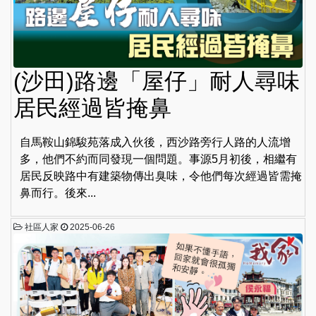
(沙田)路邊「屋仔」耐人尋味
居民經過皆掩鼻
自馬鞍山錦駿苑落成入伙後，西沙路旁行人路的人流增
多，他們不約而同發現一個問題。事源5月初後，相繼有
居民反映路中有建築物傳出臭味，令他們每次經過皆需掩
鼻而行。後來...
社區人家
2025-06-26