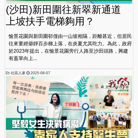
(沙田)新田圍往新翠新通道
上坡扶手電梯夠用？
愉景花園與新田圍邨僅由一山坡相隔，距離甚近，但居民
往來要經僻靜百步梯上落，在炎夏尤其吃力。為此，政府
於2023年提出，在愉景花園旁行人路至沙田頭路，興建
有蓋單向上...
社區人家
2025-08-07