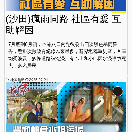
(沙田)瘋雨同路 社區有愛 互
助解困
7月底到8月初，本港八日內先後發出四次黑色暴雨警
告，懸掛次數破有紀錄以來最多，新界堪稱重災區，各區
均受波及，多條道路被淹浸。有巴士和小巴因水浸導致死
火，多名居民...
地區焦點
2025-07-24