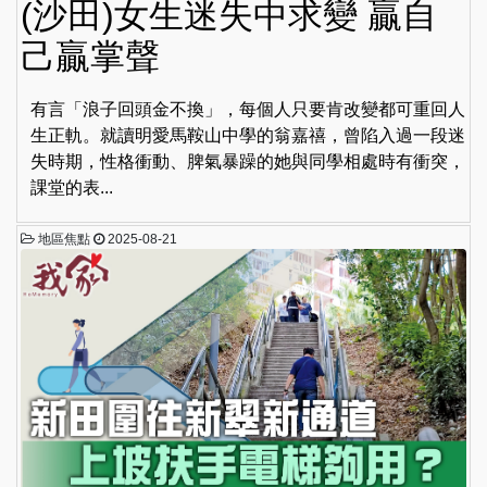
(沙田)女生迷失中求變 贏自
己贏掌聲
有言「浪子回頭金不換」，每個人只要肯改變都可重回人
生正軌。就讀明愛馬鞍山中學的翁嘉禧，曾陷入過一段迷
失時期，性格衝動、脾氣暴躁的她與同學相處時有衝突，
課堂的表...
地區焦點
2025-08-21