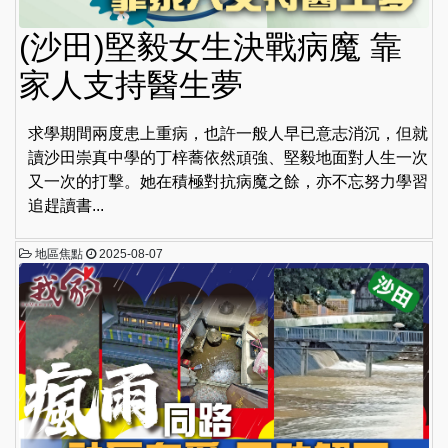
(沙田)堅毅女生決戰病魔 靠
家人支持醫生夢
求學期間兩度患上重病，也許一般人早已意志消沉，但就
讀沙田崇真中學的丁梓蕎依然頑強、堅毅地面對人生一次
又一次的打擊。她在積極對抗病魔之餘，亦不忘努力學習
追趕讀書...
地區焦點
2025-08-07