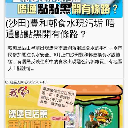
(沙田)豐和邨食水現污垢 唔
通點點黑開有條路？
粉嶺皇后山早前出現瀝青塗層剝落混進食水的事件，令市
民倍加關注食水安全。6月上旬沙田豐和邨更換食水設施
後，有居民反映住所中的食水出現黑色污垢雜質。有地區
人士關注情...
社區人家
2025-07-10