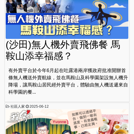
(沙田)無人機外賣飛佛餐 馬
鞍山添幸福感？
有外賣平台於今年6月起在吐露港兩岸獲政府批准開辦首
條無人機送外賣航線，並在馬鞍山及科學園架設無人機升
降場，讓馬鞍山居民經外賣平台，體驗由無人機送遞來自
科學園的餐...
社區人家
2025-06-12