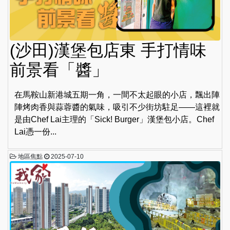
(沙田)漢堡包店東 手打情味
前景看「醬」
在馬鞍山新港城五期一角，一間不太起眼的小店，飄出陣
陣烤肉香與蒜蓉醬的氣味，吸引不少街坊駐足——這裡就
是由Chef Lai主理的「Sick! Burger」漢堡包小店。Chef
Lai憑一份...
地區焦點
2025-07-10