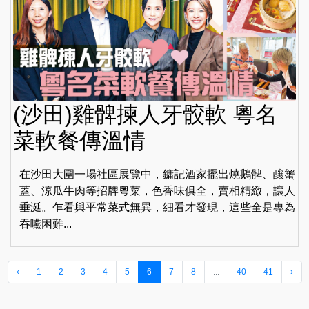
(沙田)雞髀揀人牙骹軟 粵名
菜軟餐傳溫情
在沙田大圍一場社區展覽中，鏞記酒家擺出燒鵝髀、釀蟹
蓋、涼瓜牛肉等招牌粵菜，色香味俱全，賣相精緻，讓人
垂涎。乍看與平常菜式無異，細看才發現，這些全是專為
吞嚥困難...
‹
1
2
3
4
5
6
7
8
...
40
41
›