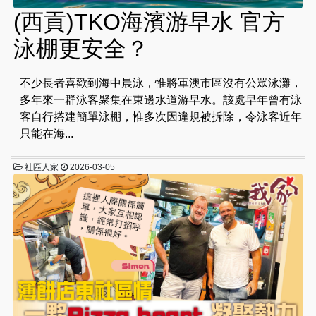
(西貢)TKO海濱游早水 官方
泳棚更安全？
不少長者喜歡到海中晨泳，惟將軍澳市區沒有公眾泳灘，
多年來一群泳客聚集在東邊水道游早水。該處早年曾有泳
客自行搭建簡單泳棚，惟多次因違規被拆除，令泳客近年
只能在海...
社區人家
2026-03-05