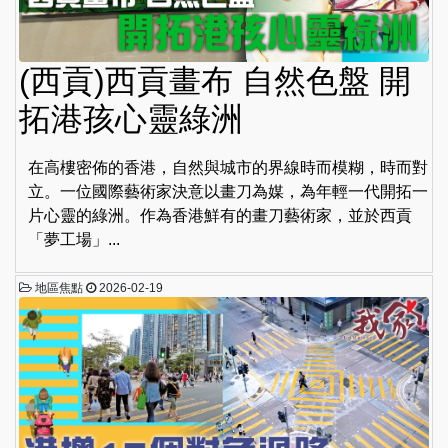
(西貢)西貢畫布 自然色盤 開
拓港孩心靈綠洲
在高樓密佈的香港，自然與城市的界線時而模糊，時而對
立。一位國際藝術家決意以畫刀為媒，為年輕一代開拓一
片心靈的綠洲。作為香港鮮有的畫刀藝術家，並於西貢
「夢工場」...
地區焦點
2026-02-19