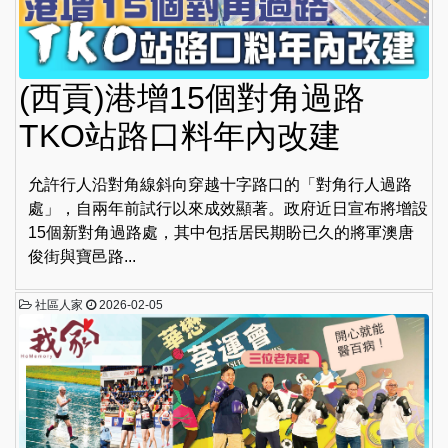
(西貢)港增15個對角過路
TKO站路口料年內改建
允許行人沿對角線斜向穿越十字路口的「對角行人過路
處」，自兩年前試行以來成效顯著。政府近日宣布將增設
15個新對角過路處，其中包括居民期盼已久的將軍澳唐
俊街與寶邑路...
社區人家
2026-02-05