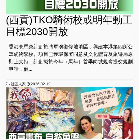
(西貢)TKO騎術校或明年動工
目標2030開放
香港賽馬會計劃於將軍澳復修堆填區，興建本港第四所公
眾騎術學校。項目已獲環保署同意及文化體育及旅遊局原
則上支持，計劃擬於今年（馬年）首季向城規會提交規劃
申請，倘...
社區人家
2026-02-19