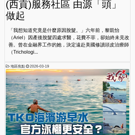
(西貢)服務社區 由源「頭」
做起
「我想知道究竟是什麼原因脫髮。」六年前，黎凱怡
（Ariel）因產後脫髮四處求醫，花費不菲，卻始終未見改
善。曾在金融界工作的她，決定遠赴美國修讀頭皮治療師
（Trichologi...
地區焦點
2026-03-19