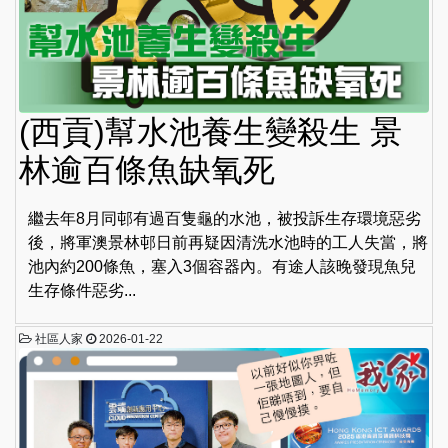
(西貢)幫水池養生變殺生 景
林逾百條魚缺氧死
繼去年8月同邨有過百隻龜的水池，被投訴生存環境惡劣
後，將軍澳景林邨日前再疑因清洗水池時的工人失當，將
池內約200條魚，塞入3個容器內。有途人該晚發現魚兒
生存條件惡劣...
社區人家
2026-01-22