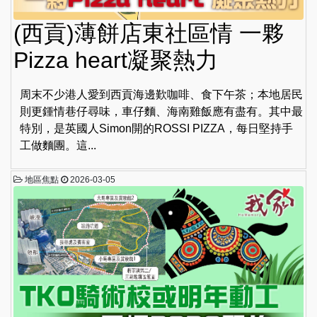
(西貢)薄餅店東社區情 一夥
Pizza heart凝聚熱力
周末不少港人愛到西貢海邊歎咖啡、食下午茶；本地居民
則更鍾情巷仔尋味，車仔麵、海南雞飯應有盡有。其中最
特別，是英國人Simon開的ROSSI PIZZA，每日堅持手
工做麵團。這...
地區焦點
2026-03-05