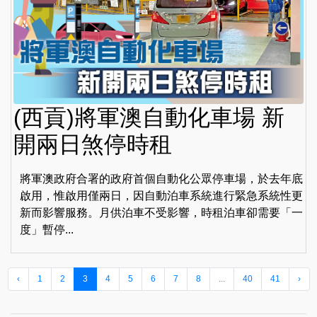
(西貢)將軍澳自動化車場 新
開兩日煞停時租
將軍澳政府合署的政府首個自動化公眾停車場，於去年底
啟用，惟啟用僅兩日，因自動泊車系統進行緊急系統性更
新而影響服務。月供泊車不受影響，時租泊車卻需要「一
度」暫停...
‹
1
2
3
4
5
6
7
8
...
40
41
›