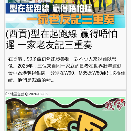
(西貢)型在起跑線 贏得唔怕
遲 一家老友記三重奏
在香港，90多歲仍然跑步參賽，對不少人來說難以想
像。2025年，三位來自同一家庭的長者在世界壯年運動
會中為港奪得銀牌，分別在W90、M85及W80組別取得佳
績。他們是92歲的藍...
地區焦點
2026-02-05