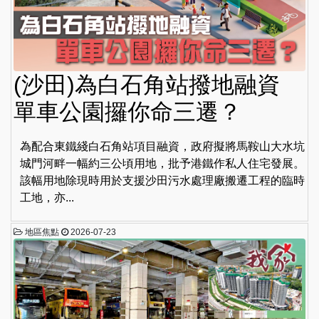
(沙田)為白石角站撥地融資
單車公園攞你命三遷？
為配合東鐵綫白石角站項目融資，政府擬將馬鞍山大水坑
城門河畔一幅約三公頃用地，批予港鐵作私人住宅發展。
該幅用地除現時用於支援沙田污水處理廠搬遷工程的臨時
工地，亦...
地區焦點
2026-07-23