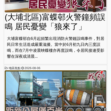
(大埔北區)富蝶邨火警鐘頻誤
鳴 居民憂變「狼來了」
大埔富蝶邨自6月起頻繁出現消防火警鐘誤鳴事件，對居
民日常生活造成嚴重滋擾。當中於6月初九日內三度誤
鳴，而在7月中凌晨蛺蝶樓亦再度誤鳴，令居民接連受影
響在深夜或清晨...
地區焦點
2026-08-06