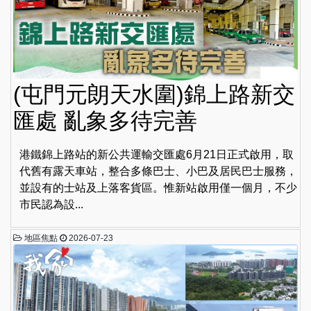
(屯門元朗天水圍)錦上路新交
匯處 亂象多待完善
港鐵錦上路站的新公共運輸交匯處6月21日正式啟用，取
代舊有露天車站，整合多條巴士、小巴及居民巴士服務，
並設有的士站及上落客貨區。惟新站啟用僅一個月，不少
市民認為設...
地區焦點
2026-07-23