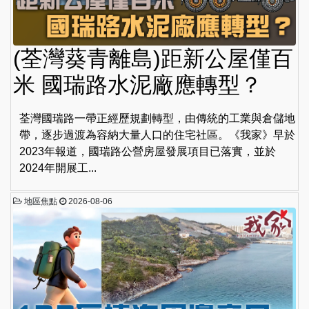
(荃灣葵青離島)距新公屋僅百
米 國瑞路水泥廠應轉型？
荃灣國瑞路一帶正經歷規劃轉型，由傳統的工業與倉儲地
帶，逐步過渡為容納大量人口的住宅社區。《我家》早於
2023年報道，國瑞路公營房屋發展項目已落實，並於
2024年開展工...
地區焦點
2026-08-06