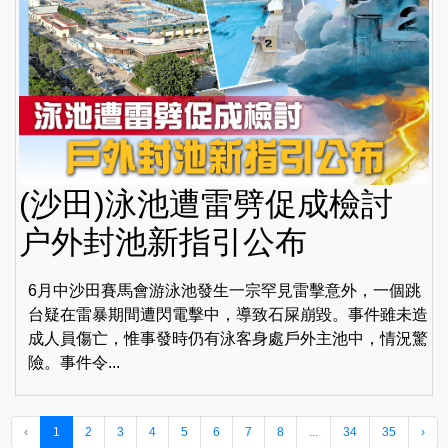
(沙田)泳池遭雷劈促成檢討
户外封池新指引公布
6月中沙田賽馬會游泳池發生一宗罕見雷擊意外，一個跳
台疑在雷暴期間遭閃電擊中，導致石屎崩毀。事件雖未造
成人員傷亡，惟事發時仍有泳客身處戶外主池中，情況驚
險。事件令...
‹
1
2
3
4
5
6
7
8
...
34
35
›