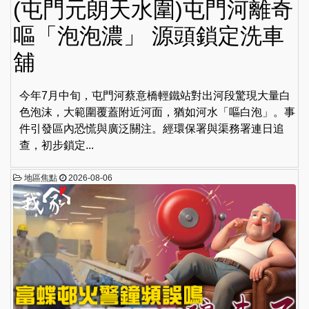
(屯門元朗天水圍)屯門河離奇
嘔「泡泡濃」 源頭鎖定洗車
舖
今年7月中旬，屯門河蔡意橋輕鐵站對出河段驚現大量白
色泡沫，大範圍覆蓋附近河面，猶如河水「嘔白泡」。事
件引發區內恐慌與廣泛關注。經環保署與渠務署連日追
查，初步鎖定...
地區焦點
2026-08-06