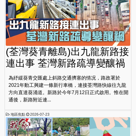
(荃灣葵青離島)出九龍新路接
連出事 荃灣新路疏導變釀禍
為紓緩葵青交匯處上斜路交通擠塞的情况，路政署於
2021年動工興建一條新行車橋，連接荃灣路快線往九龍
方向直達葵涌道。新路於今年7月12日正式啟用。惟在開
通後，新路附近連...
地區焦點
2026-07-23