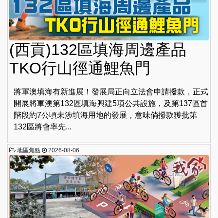
(西貢)132區填海周邊產品
TKO行山徑通鯉魚門
將軍澳填海有新進展！發展局正向立法會申請撥款，正式
開展將軍澳第132區填海興建5項公共設施，及第137區首
階段約7公頃未涉填海用地的發展，意味倘撥款獲批第
132區將會率先...
地區焦點
2026-08-06