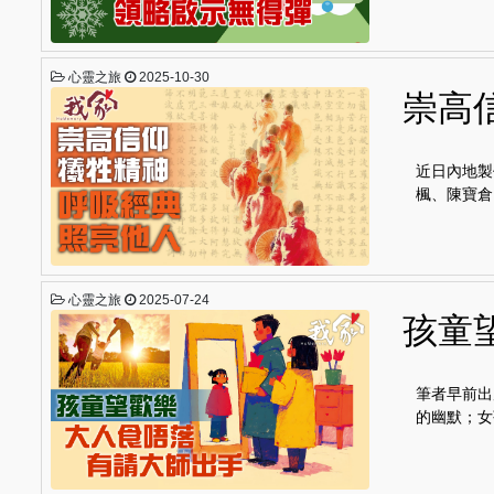
心靈之旅
2025-10-30
崇高
近日內地製
楓、陳寶倉
心靈之旅
2025-07-24
孩童
筆者早前出
的幽默；女