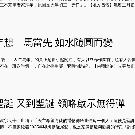
三不來筆者家拜年，原因是大年初三「赤口」。【地方習俗】農曆正月初..
年想一馬當先 如水隨圓而變
到來後，「丙午馬年」的真正起點引起關注，有人以立春作歲首，也有人習
不在「誰對誰錯」，而在於採用哪一套時間系統。【兩種開始】立春及正..
聖誕 又到聖誕 領略啟示無得彈
教宗良十四世稱：「天主希望將愛的禮物傳給我們每一個人：這便是聖誕
節，不僅象徵着2025年即將接近尾聲，也是充滿節慶與歡樂的時刻！許多人