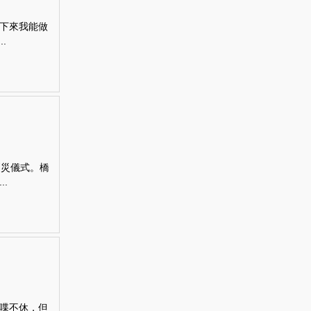
下來我能做
.
消災儀式。橋
.
喋不休，但