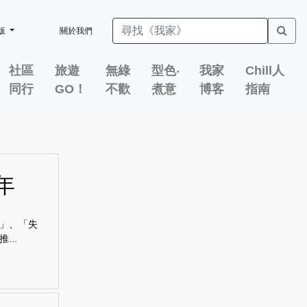
版
關於我們
社區
旅遊
無綠
型色‧
我家
Chill人
同行
GO！
不歡
煮意
博客
指南
年
」、「失
..