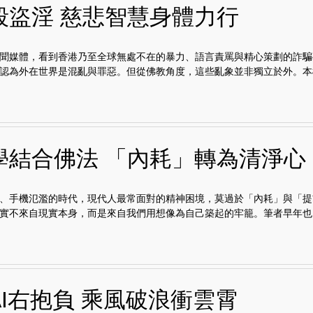
殺盜淫 慈悲智慧身體力行
聞媒體，看到香港乃至全球無處不在的暴力、語言責罵與精心策劃的詐騙
認為外在世界是混亂與罪惡。但從佛教角度，這些亂象並非獨立於外。本欄.
學結合佛法 「內耗」轉為清淨心
、手機氾濫的時代，現代人最常面對的精神困境，莫過於「內耗」與「提
實不來自現實本身，而是來自我們用想像為自己築起的牢籠。筆者早年也..
AI右抱負 乘風破浪衝雲霄