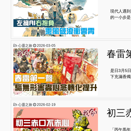
現代人遇到
的一小步是
心靈之旅
2026-03-05
春雷
是日3月5
下充滿香燭
心靈之旅
2026-02-19
初三
「丙午馬年