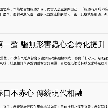
困境時，本能地習慣抱怨外界，而古人是立刻問自己：「抱怨有用嗎？接
什麼？」面對AI漸來臨，很多人面對這樣的變化，第一反應就是抱怨。AI..
第一聲 驅無形害蟲心念轉化提升
日驚蟄，不少市民近期都會前往銅鑼灣鵝頸橋橋底，參與「打小人」祈福
氣味，鞋底拍打與鈴鐺的聲響交錯回盪，青煙在老婆婆持續念誦時緩緩升..
赤口不赤心 傳統現代相融
」來了，恭祝讀者們丙午馬年吉祥如意！日前接到小侄子來電，恭賀語喋