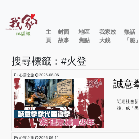
主
封面
地區
我家放
熱話
頁
故事
焦點
大鏡
「脆
搜尋標籤：#火登
心靈之旅
2026-08-06
誠意
近期社會新
控」或「黑
心靈之旅
2026-06-11