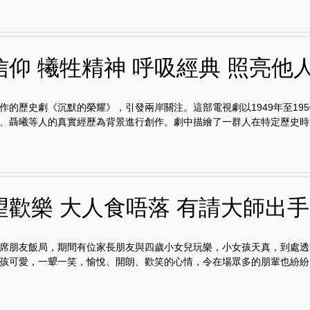
信仰 犧牲精神 呼吸經典 照亮他
作的歷史劇《沉默的榮耀》，引發兩岸關注。這部電視劇以1949年至195
、聶曦等人的真實經歷為背景進行創作。劇中描繪了一群人在特定歷史時..
望歡樂 大人食唔落 有請大師出手
席朋友飯局，期間有位家長朋友與四歲小女兒玩樂，小女孩天真，到處透
孩可愛，一顰一笑，愉悅、開朗、歡笑的心情，令在場眾多的朋輩也紛紛..