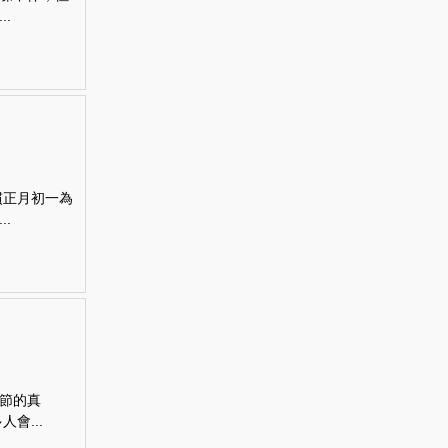
.
慣正月初一為
.
節的真
會...