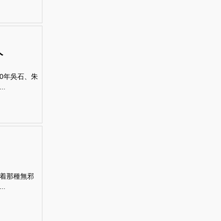
人
0年吳石、朱
.
着那種無邪
.