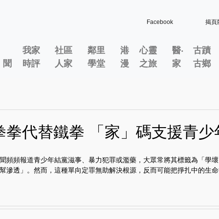
Facebook
揭頁
我家
社區
鄰里
港
心靈
醫‧
古蹟
」聞
時評
人家
學堂
漫
之旅
家
古鄉
拳拳代替鐵拳 「家」碼支援青少
聞頻頻報道青少年結黨滋事、暴力犯罪或濫藥，大眾常將其標籤為「學壞
幫滲透」。然而，這種單向定罪無助解決根源，反而可能把掙扎中的生命推.