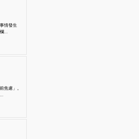
事情發生
..
前焦慮」。
.