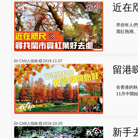
近在
早些年人們
賞紅熱潮。
Chill人指南
2019-11-07
留港
在香港的秋
11月中開
Chill人指南
2019-10-25
新手