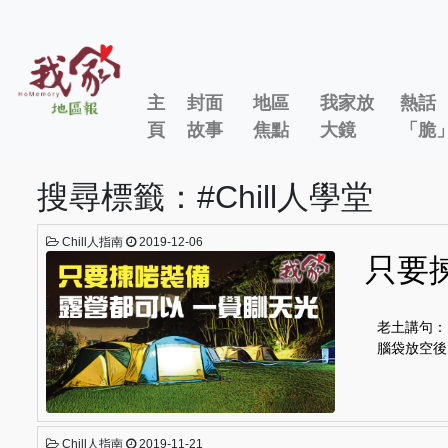
主
封面
地區
我家放
熱話
頁
故事
焦點
大鏡
「脆
搜尋標籤：#Chill人學堂
Chill人指南
2019-12-06
只要
老土講句：
腦袋放空後
Chill人指南
2019-11-21