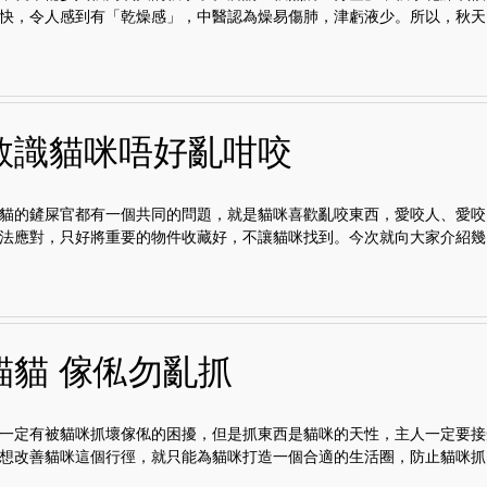
快，令人感到有「乾燥感」，中醫認為燥易傷肺，津虧液少。所以，秋天..
教識貓咪唔好亂咁咬
貓的鏟屎官都有一個共同的問題，就是貓咪喜歡亂咬東西，愛咬人、愛咬
法應對，只好將重要的物件收藏好，不讓貓咪找到。今次就向大家介紹幾..
貓貓 傢俬勿亂抓
一定有被貓咪抓壞傢俬的困擾，但是抓東西是貓咪的天性，主人一定要接
想改善貓咪這個行徑，就只能為貓咪打造一個合適的生活圈，防止貓咪抓..