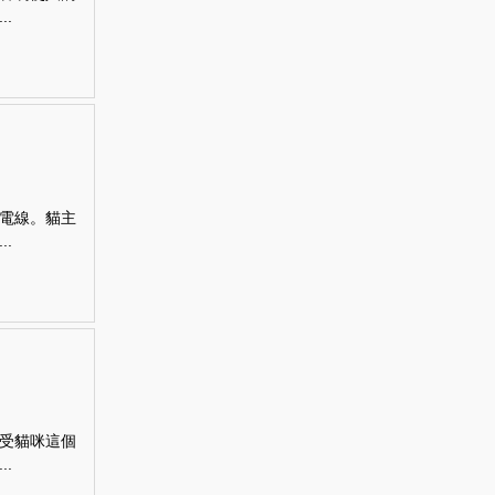
.
電線。貓主
.
受貓咪這個
.