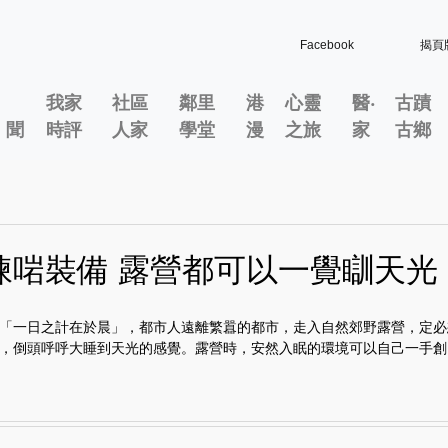
Facebook
揭頁
我家
社區
鄰里
港
心靈
醫‧
古蹟
」聞
時評
人家
學堂
漫
之旅
家
古鄉
揀啱裝備 露營都可以一覺瞓天光
「一日之計在於晨」，都市人遠離繁囂的都市，走入自然郊野露營，定必
，倒頭呼呼大睡到天光的感覺。露營時，安然入眠的環境可以自己一手創..