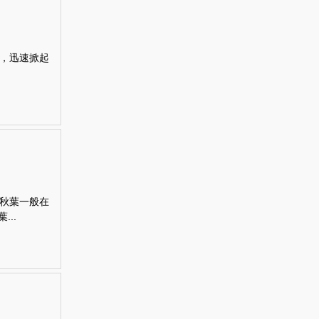
，迅速掀起
秋葉一般在
..