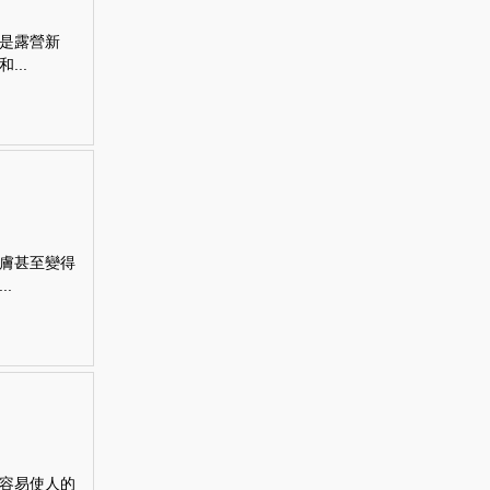
是露營新
..
膚甚至變得
.
容易使人的