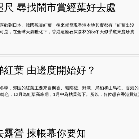
咫尺 尋找鬧市賞經葉好去處
喜歡到日本、韓國觀賞紅葉，後來就發現香港本地其實都有「紅葉出沒」
可是，在全球天氣暖化下，香港這座石屎森林的秋冬天似乎愈來愈珍貴...
睇紅葉 由邊度開始好？
冬季，郊區的紅葉主要來自楓香、嶺南槭、野漆、烏桕和山烏桕。香港的
始轉色，12月為紅葉高峰期，1月中為枯葉落下。所以，各位想在香港賞紅葉.
去露營 揀帳幕你要知