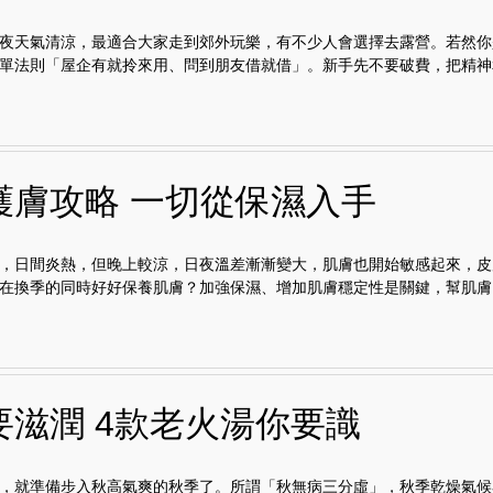
夜天氣清涼，最適合大家走到郊外玩樂，有不少人會選擇去露營。若然你
單法則「屋企有就拎來用、問到朋友借就借」。新手先不要破費，把精神和.
護膚攻略 一切從保濕入手
，日間炎熱，但晚上較涼，日夜溫差漸漸變大，肌膚也開始敏感起來，皮
在換季的同時好好保養肌膚？加強保濕、增加肌膚穩定性是關鍵，幫肌膚..
要滋潤 4款老火湯你要識
，就準備步入秋高氣爽的秋季了。所謂「秋無病三分虛」，秋季乾燥氣候