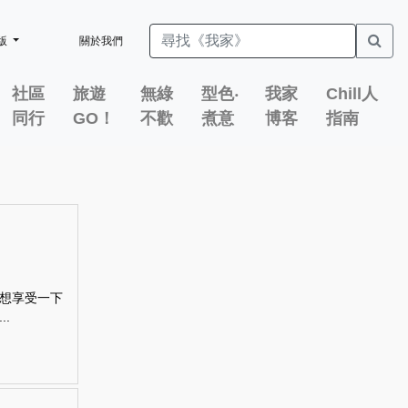
版
關於我們
社區
旅遊
無綠
型色‧
我家
Chill人
同行
GO！
不歡
煮意
博客
指南
想享受一下
.