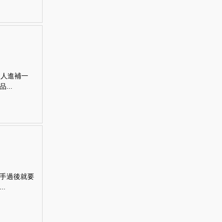
家人進補一
..
手過後就要
.