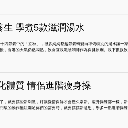
養生 學煮5款滋潤湯水
二十四節氣中的「立秋」，很多媽媽都趁節氣轉變而準備特別的湯水讓一
後，香港的天氣仍然悶熱，飲食宜以滋陰潤肺作為保健原則。以下數款飲品.
強化體質 情侶進階瘦身操
了，就要搞些新刺激，好讓愛情保鮮才會歷久常新。瘦身操練都一樣，新
門級的動作無法滿足你們的需要時，就要搞搞新意思，學多一點進階操練..