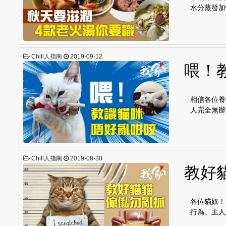
水分蒸發加
Chill人指南
2019-09-12
喂！
相信各位養
人完全無辦
Chill人指南
2019-08-30
教好
各位貓奴！
行為。主人