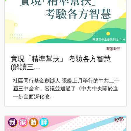
我家時評
實現「精準幫扶」 考驗各方智慧
(解讀三...
社區同行基金創辦人 張媞上月舉行的中共二十
屆三中全會，審議並通過了《中共中央關於進
一步全面深化改...