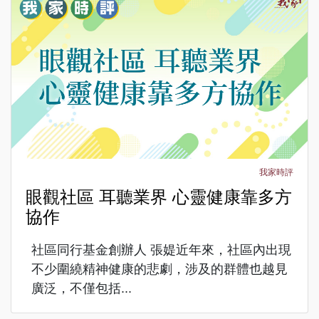
我家時評
眼觀社區 耳聽業界 心靈健康靠多方
協作
社區同行基金創辦人 張媞近年來，社區內出現
不少圍繞精神健康的悲劇，涉及的群體也越見
廣泛，不僅包括...