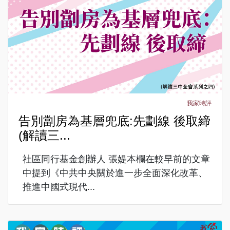
我家時評
告別劏房為基層兜底:先劃線 後取締
(解讀三...
社區同行基金創辦人 張媞本欄在較早前的文章
中提到《中共中央關於進一步全面深化改革、
推進中國式現代...