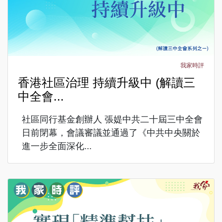
我家時評
香港社區治理 持續升級中 (解讀三
中全會...
社區同行基金創辦人 張媞中共二十屆三中全會
日前閉幕，會議審議並通過了《中共中央關於
進一步全面深化...