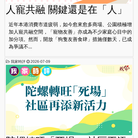
人寵共融 關鍵還是在「人」
近年本港消費市道疲弱，如今愈來愈多商場、公園積極增
加人寵共融空間，「寵物友善」亦成為不少家庭心目中的
加分項。然而，開放「狗隻友善食肆」措施僅數天，已成
為爭議不...
我家時評
2026-07-09