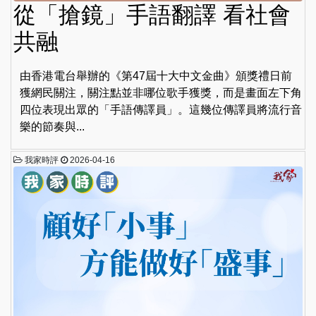
從「搶鏡」手語翻譯 看社會
共融
由香港電台舉辦的《第47屆十大中文金曲》頒獎禮日前
獲網民關注，關注點並非哪位歌手獲獎，而是畫面左下角
四位表現出眾的「手語傳譯員」。這幾位傳譯員將流行音
樂的節奏與...
我家時評
2026-04-16