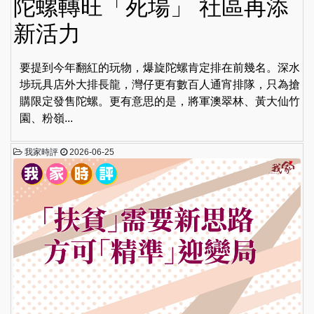
陀螺轉旺「死場」 社區再添
新活力
要提到今年翻紅的玩物，爆旋陀螺肯定排在前幾名。深水
埗玩具店外大排長龍，灣仔更有數百人通宵排隊，只為搶
購限定發售陀螺。更有意思的是，將軍澳翠林、黃大仙竹
園、粉嶺...
我家時評
2026-06-25