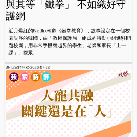
與其等「鐵拳」 不如織好守
護網
近月爆紅的Netflix韓劇《鐵拳教育》，故事設定在一個校
園失序的韓國，由「教權保護局」組成的特勤小組進駐問
題校園，用非常手段替越界的學生、老師和家長「上一
課」。觀眾...
我家時評
2026-07-23