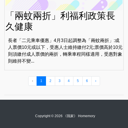
「兩蚊兩折」利福利政策長
久健康
長者「二元乘車優惠」4月3日起調整為「兩蚊兩折」:成
人票價10元或以下，受惠人士維持繳付2元;票價高於10元
則須繳付成人票價的兩折，轉乘車程同樣適用，受惠對象
則維持不變...
‹
1
2
3
4
5
6
›
Copyright © 2026 《我家》 Homemory