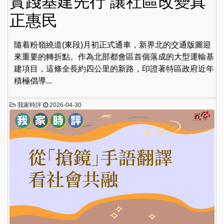
實踐基建先行 讓社區改變真
正惠民
隨着粉嶺繞道(東段)月初正式通車，新界北的交通版圖迎
來重要的轉折點。作為北部都會區首個落成的大型運輸基
建項目，這條全長約四公里的新路，印證著特區政府近年
積極倡導...
我家時評
2026-04-30