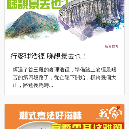
新界獵奇
行麥理浩徑 睇靚景去也！
經過了首三段的麥理浩徑，準備踏上麥徑最艱
苦的第四段路了，從企嶺下開始，橫跨幾個大
山，路途長耗時...