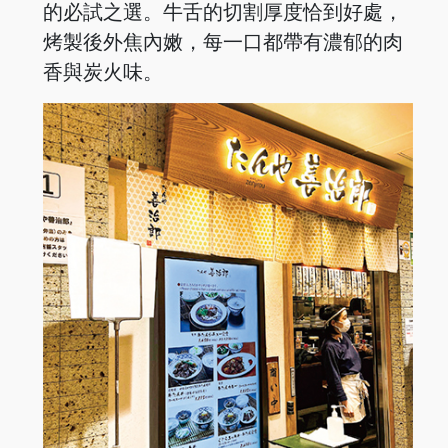
的必試之選。牛舌的切割厚度恰到好處，
烤製後外焦內嫩，每一口都帶有濃郁的肉
香與炭火味。