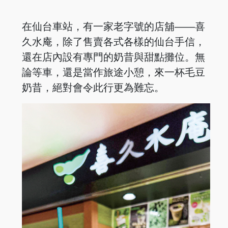
在仙台車站，有一家老字號的店舖——喜
久水庵，除了售賣各式各樣的仙台手信，
還在店內設有專門的奶昔與甜點攤位。無
論等車，還是當作旅途小憩，來一杯毛豆
奶昔，絕對會令此行更為難忘。