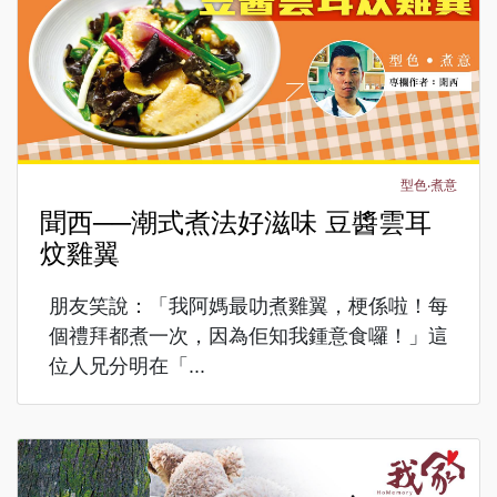
型色‧煮意
聞西──潮式煮法好滋味 豆醬雲耳
炆雞翼
朋友笑說：「我阿媽最叻煮雞翼，梗係啦！每
個禮拜都煮一次，因為佢知我鍾意食囉！」這
位人兄分明在「...