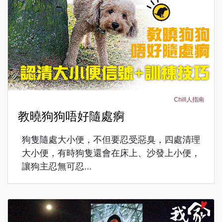
Chill人指南
教曉狗狗唔好隨處痾
狗隻隨處大小便，不但要忍受惡臭，四處清理
大小便，有時狗隻還會在床上、沙發上小便，
讓狗主忍無可忍...