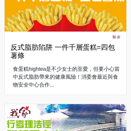
醫‧家
反式脂肪陷阱 一件千層蛋糕=四包
薯條
食蛋糕hightea是不少女士的至愛，但要小心當
中反式脂肪帶來的健康風險！消委會最近與食
物安全中心合作...