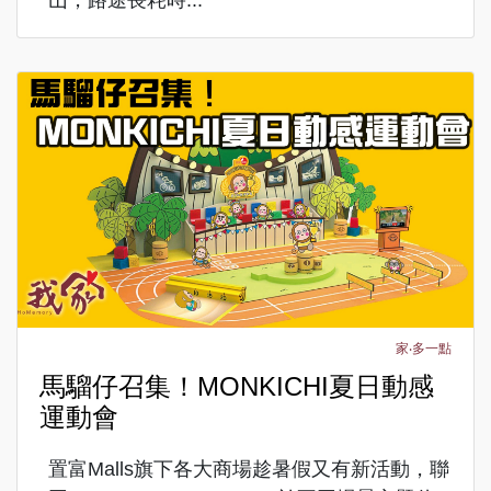
家‧多一點
馬騮仔召集！MONKICHI夏日動感
運動會
置富Malls旗下各大商場趁暑假又有新活動，聯