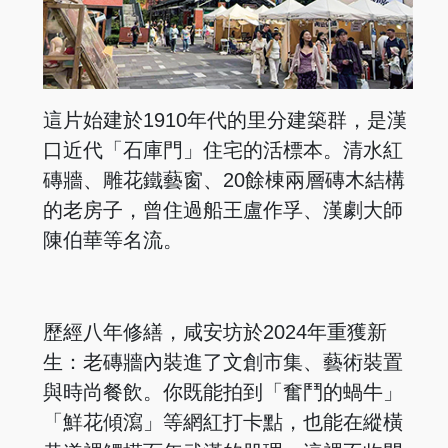
這片始建於1910年代的里分建築群，是漢
口近代「石庫門」住宅的活標本。清水紅
磚牆、雕花鐵藝窗、20餘棟兩層磚木結構
的老房子，曾住過船王盧作孚、漢劇大師
陳伯華等名流。
歷經八年修繕，咸安坊於2024年重獲新
生：老磚牆內裝進了文創市集、藝術裝置
與時尚餐飲。你既能拍到「奮鬥的蝸牛」
「鮮花傾瀉」等網紅打卡點，也能在縱橫