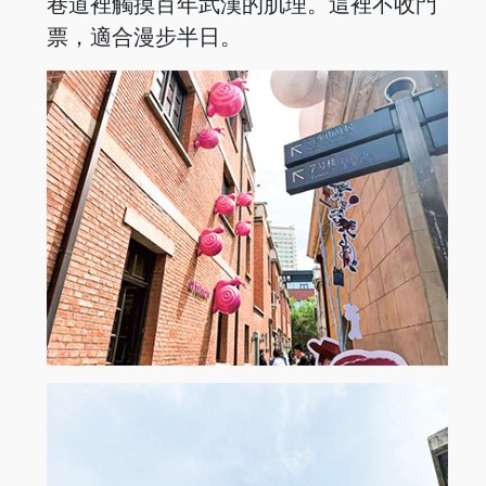
巷道裡觸摸百年武漢的肌理。這裡不收門
票，適合漫步半日。