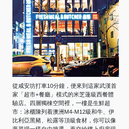
從咸安坊打車10分鐘，便來到這家武漢首
家「超市+餐廳」模式的米芝蓮級西餐體
驗店。四層獨棟空間裡，一樓是生鮮超
市：冰櫃陳列着澳洲M4-M12級和牛、伊
比利亞黑豬、松露等頂級食材，你可以像
逛菜場一樣自由挑選，再交給樓上廚房現