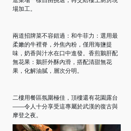
場加工。
兩道招牌菜不容錯過：和牛菲力：選用最
柔嫩的牛裡脊，外焦內粉，僅用海鹽提
味，奶香與汁水在口中進發。香煎鵝肝配
無花果：鵝肝外酥內滑，搭配清甜無花
果，化解油膩，層次分明。
二樓用餐區氛圍極佳，頂樓還有花園露台
——令人十分享受這專屬於武漢的復古與
摩登之夜。