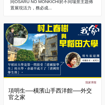
同OSARU NO MONKICHI於不同場景主題佈
置展現活力，務必成...
我家博客
項明生──橫濱山手西洋館──外交
官之家