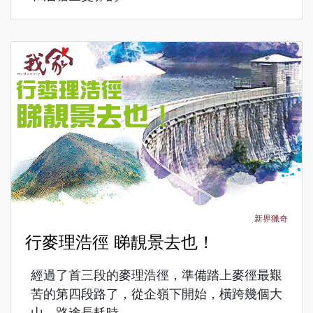
新界獵奇
行麥理浩徑 睇靚景去也！
經過了首三段的麥理浩徑，準備踏上麥徑最艱
苦的第四段路了，從企嶺下開始，橫跨幾個大
山，路途長耗時...