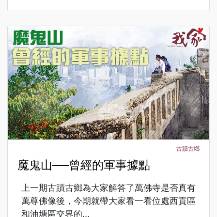
古蹟古鄉
魔鬼山──曾經的軍事據點
上一期古蹟古鄉為大家解答了萬佛寺是否真有
萬尊佛像後，今期就帶大家看一看位處西貢區
和油塘區交界的...