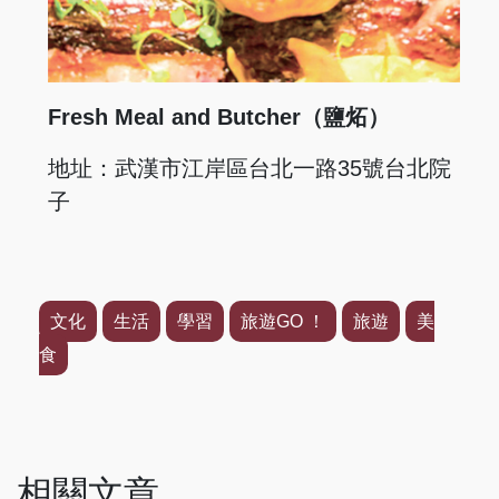
Fresh Meal and Butcher（鹽炻）
地址：武漢市江岸區台北一路35號台北院
子
文化
生活
學習
旅遊GO ！
旅遊
美
食
相關文章