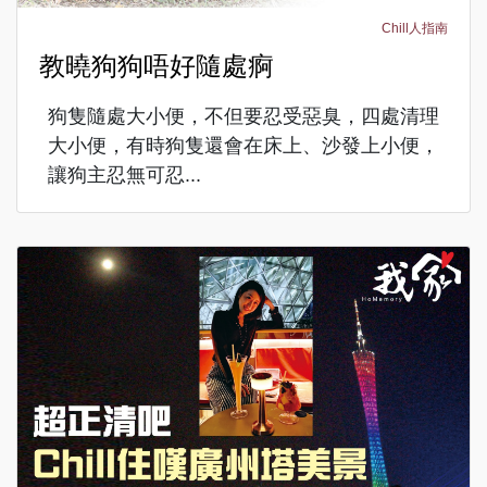
Chill人指南
教曉狗狗唔好隨處痾
狗隻隨處大小便，不但要忍受惡臭，四處清理
大小便，有時狗隻還會在床上、沙發上小便，
讓狗主忍無可忍...