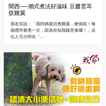
聞西──潮式煮法好滋味 豆醬雲耳
炆雞翼
朋友笑說：「我阿媽最叻煮雞翼，梗係啦！每
個禮拜都煮一次，因為佢知我鍾意食囉！」這
位人兄分明在「...