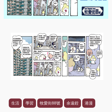
生活
學習
牧愛街88號
余遠鍠
港漫