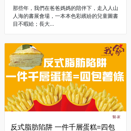
那些年，我們在爸爸媽媽的陪伴下，走入人山
人海的書展會場，一本本色彩繽紛的兒童圖書
目不暇給；長大...
醫‧家
反式脂肪陷阱 一件千層蛋糕=四包