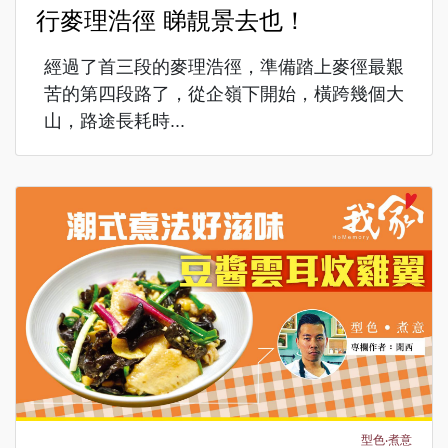
行麥理浩徑 睇靚景去也！
經過了首三段的麥理浩徑，準備踏上麥徑最艱
苦的第四段路了，從企嶺下開始，橫跨幾個大
山，路途長耗時...
型色‧煮意