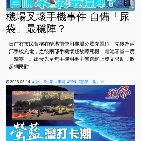
機場叉壞手機事件 自備「尿
袋」最穩陣？
日前有市民報稱在離港前使用機場公眾充電位，先後為兩
部手機充電，之後兩部手機懷疑故障死機，電池容量一度
「歸零」。出發先至無手機用事主無奈網上發文求助，掀
起網民對...
2026-05-14
#民生
#生活
#學習
#環保
#熱話「脆」聞