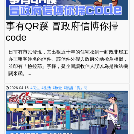
事有QR蹊 冒政府信博你掃
code
日前有市民發現，其出租近十年的住宅收到一封既非屋主
亦非租客姓名的信件。該信件外觀與政府公函極為相似，
並印有「檢控部」字樣，疑企圖讓收信人誤以為是執法機
關來函。...
2026-04-16
#民生
#生活
#旅遊
#熱話「脆」聞