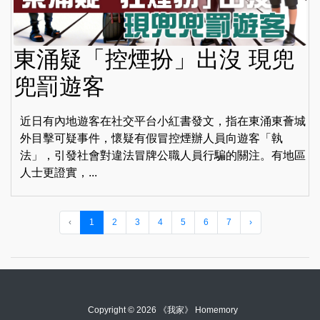
東涌疑「控煙扮」出沒 現兜
兜罰遊客
近日有內地遊客在社交平台小紅書發文，指在東涌東薈城
外目擊可疑事件，懷疑有假冒控煙辦人員向遊客「執
法」，引發社會對違法冒牌公職人員行騙的關注。有地區
人士更證實，...
‹
1
2
3
4
5
6
7
›
Copyright © 2026 《我家》 Homemory