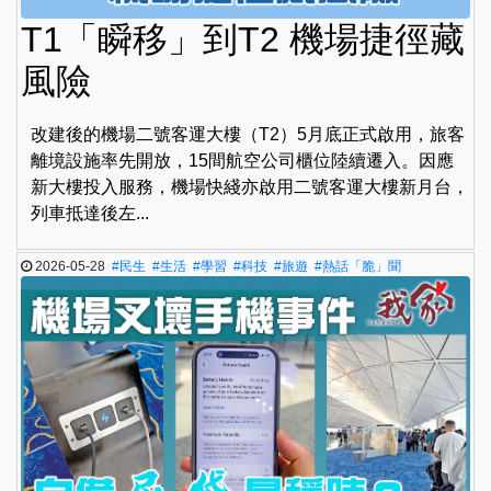
T1「瞬移」到T2 機場捷徑藏
風險
改建後的機場二號客運大樓（T2）5月底正式啟用，旅客
離境設施率先開放，15間航空公司櫃位陸續遷入。因應
新大樓投入服務，機場快綫亦啟用二號客運大樓新月台，
列車抵達後左...
2026-05-28
#民生
#生活
#學習
#科技
#旅遊
#熱話「脆」聞