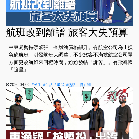
航班改到離譜 旅客大失預算
中東局勢持續緊張，令燃油價格飆升。有航空公司為止損
急砍航班，引發航班大調整，不少旅客不滿被航空公司單
方面更改航班來回程時間，紛紛發帖「訴苦」。有飛韓國
「追星」...
2026-04-02
#民生
#生活
#環保
#熱話「脆」聞