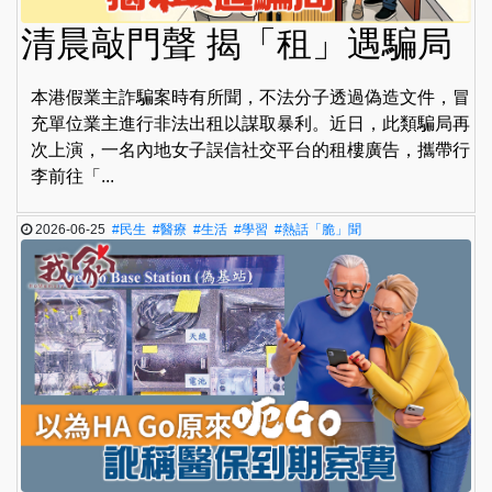
清晨敲門聲 揭「租」遇騙局
本港假業主詐騙案時有所聞，不法分子透過偽造文件，冒
充單位業主進行非法出租以謀取暴利。近日，此類騙局再
次上演，一名內地女子誤信社交平台的租樓廣告，攜帶行
李前往「...
2026-06-25
#民生
#醫療
#生活
#學習
#熱話「脆」聞