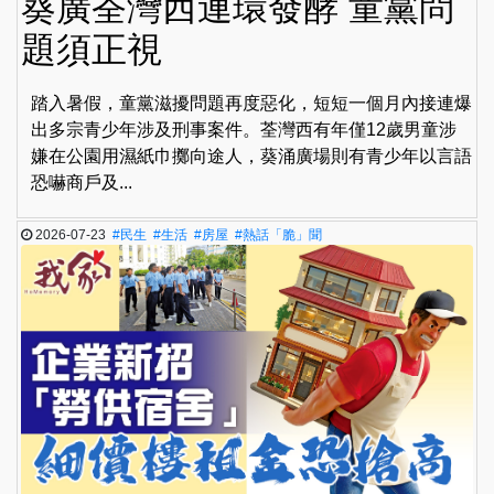
葵廣荃灣西連環發酵 童黨問
題須正視
踏入暑假，童黨滋擾問題再度惡化，短短一個月內接連爆
出多宗青少年涉及刑事案件。荃灣西有年僅12歲男童涉
嫌在公園用濕紙巾擲向途人，葵涌廣場則有青少年以言語
恐嚇商戶及...
2026-07-23
#民生
#生活
#房屋
#熱話「脆」聞