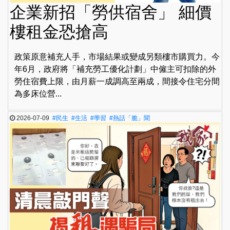
企業新招「勞供宿舍」 細價
樓租金恐搶高
政策原意補充人手，市場結果或變成另類樓市購買力。今
年6月，政府將「補充勞工優化計劃」中僱主可扣除的外
勞住宿費上限，由月薪一成調高至兩成，間接令住宅分間
為多床位營...
2026-07-09
#民生
#生活
#學習
#熱話「脆」聞