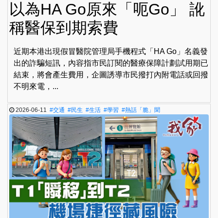
以為HA Go原來「呃Go」 訛
稱醫保到期索費
近期本港出現假冒醫院管理局手機程式「HA Go」名義發
出的詐騙短訊，內容指市民訂閱的醫療保障計劃試用期已
結束，將會產生費用，企圖誘導市民撥打內附電話或回撥
不明來電，...
2026-06-11
#交通
#民生
#生活
#學習
#熱話「脆」聞