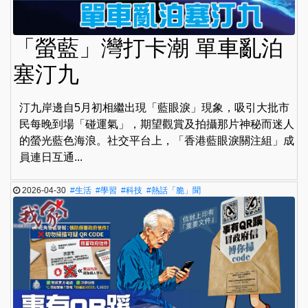
「螢藍」灣打卡潮 單車亂泊
塞汀九
汀九岸邊自5月初相繼出現「藍眼淚」現象，吸引大批市
民每晚到場「碰運氣」，期望觀賞及拍攝那片神秘而迷人
的螢光藍色海浪。社交平台上，「香港藍眼淚關注組」成
員連日互通...
2026-04-30
#生活
#學習
#科技
#熱話「脆」聞