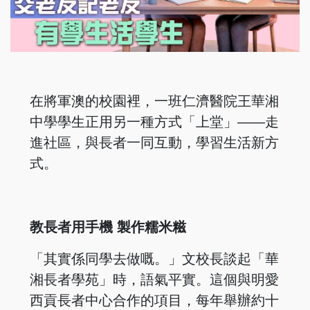
在將軍澳的校園裡，一班仁濟醫院王華湘
中學學生正用另一種方式「上堂」——走
進社區，與長者一同互動，學習生活新方
式。
教長者用手機 製作糯米糍
「其實係同學去做嘅。」文校長談起「華
湘長者學苑」時，語氣平實。這個與明愛
西貢長者中心合作的項目，每年舉辦約十