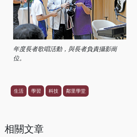
年度長者歌唱活動，與長者負
責攝影崗
位。
生活
學習
科技
鄰里學堂
相關文章