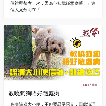
個禮拜都煮一次，因為佢知我鍾意食囉！」這
位人兄分明在「...
Chill人指南
教曉狗狗唔好隨處痾
狗隻隨處大小便，不但要忍受惡臭，四處清理