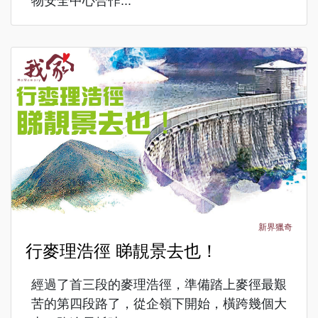
物安全中心合作...
新界獵奇
行麥理浩徑 睇靚景去也！
經過了首三段的麥理浩徑，準備踏上麥徑最艱
苦的第四段路了，從企嶺下開始，橫跨幾個大