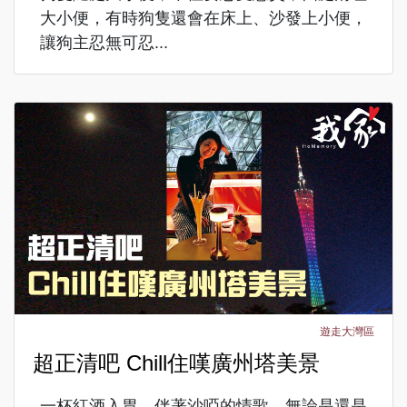
大小便，有時狗隻還會在床上、沙發上小便，
讓狗主忍無可忍...
遊走大灣區
超正清吧 Chill住嘆廣州塔美景
一杯紅酒入胃、伴著沙啞的情歌，無論是還是