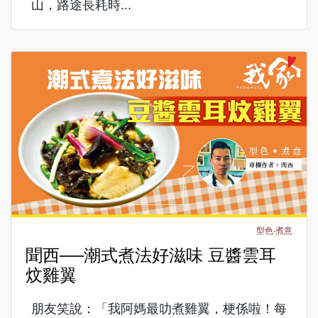
山，路途長耗時...
型色‧煮意
聞西──潮式煮法好滋味 豆醬雲耳
炆雞翼
朋友笑說：「我阿媽最叻煮雞翼，梗係啦！每