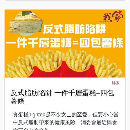
醫‧家
反式脂肪陷阱 一件千層蛋糕=四包
薯條
食蛋糕hightea是不少女士的至愛，但要小心當
中反式脂肪帶來的健康風險！消委會最近與食