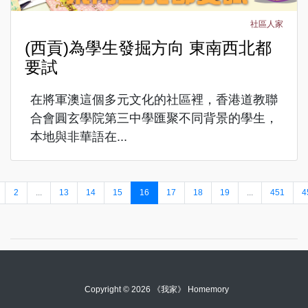
社區人家
(西貢)為學生發掘方向 東南西北都
要試
在將軍澳這個多元文化的社區裡，香港道教聯
合會圓玄學院第三中學匯聚不同背景的學生，
本地與非華語在...
2
...
13
14
15
16
17
18
19
...
451
4
Copyright © 2026 《我家》 Homemory