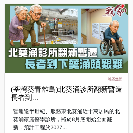
地區焦點
(荃灣葵青離島)北葵涌診所翻新暫遷
長者到...
營運逾半世紀、服務東北葵涌近十萬居民的北
葵涌家庭醫學診所，將於8月底開始全面翻
新，預計工程於2027...