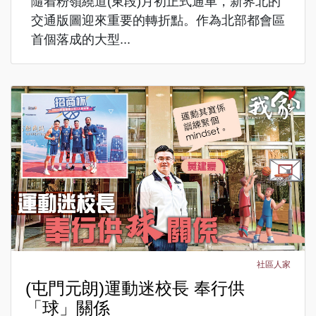
隨着粉嶺繞道(東段)月初正式通車，新界北的
交通版圖迎來重要的轉折點。作為北部都會區
首個落成的大型...
社區人家
(屯門元朗)運動迷校長 奉行供
「球」關係