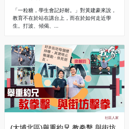
「一粒糖，學生會記好耐。」對黃建豪來說，
教育不在於站在講台上，而在於如何走近學
生。打波、傾偈、...
社區人家
(大埔北區)舉重約兄 教拳擊 與街坊