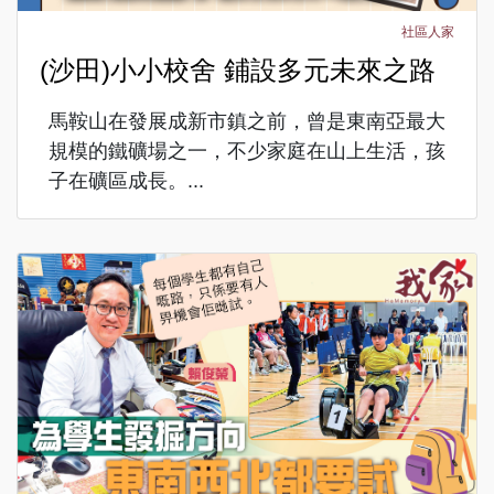
社區人家
(沙田)小小校舍 鋪設多元未來之路
馬鞍山在發展成新市鎮之前，曾是東南亞最大
規模的鐵礦場之一，不少家庭在山上生活，孩
子在礦區成長。...