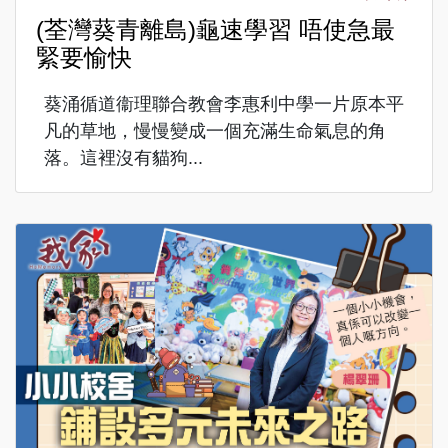
(荃灣葵青離島)龜速學習 唔使急最
緊要愉快
葵涌循道衞理聯合教會李惠利中學一片原本平
凡的草地，慢慢變成一個充滿生命氣息的角
落。這裡沒有貓狗...