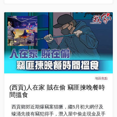
地區焦點
(西貢)人在家 賊在偷 竊匪揀晚餐時
間搵食
西貢鄉郊近期爆竊案猖獗，繼5月初大網仔及
蠔涌先後有竊犯得手，潛入屋中偷走現金及手