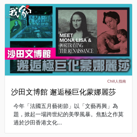
Chill人指南
沙田文博館 邂逅極巨化蒙娜麗莎
今年「法國五月藝術節」以「文藝再興」為
題，掀起一場跨世紀的美學風暴。焦點之作莫
過於沙田香港文化...