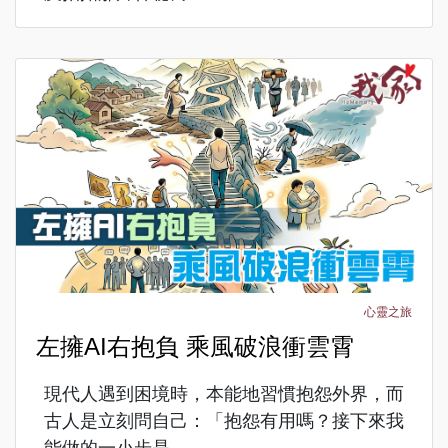
心靈之旅
左擁AI右抱負 乘風破浪衝雲霄
現代人遇到困境時，本能地習慣抱怨外界，而
古人是立刻問自己：「抱怨有用嗎？接下來我
能做的一小步是...