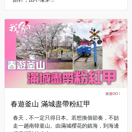
旅遊GO！
春遊釜山 滿城盡帶粉紅甲
春天，不一定只得日本。若想換個節奏，不妨
走一趟南韓釜山。由滿城櫻花的鎮海，到海邊