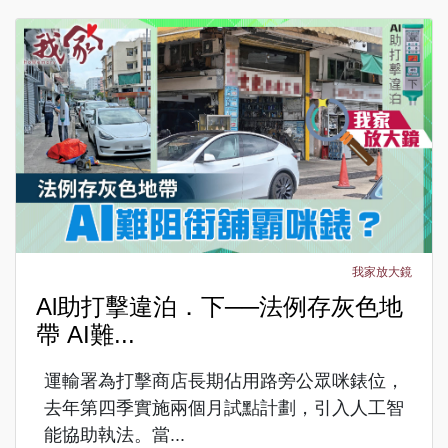
我家放大鏡
Al助打擊違泊．下──法例存灰色地
帶 AI難...
運輸署為打擊商店長期佔用路旁公眾咪錶位，
去年第四季實施兩個月試點計劃，引入人工智
能協助執法。當...