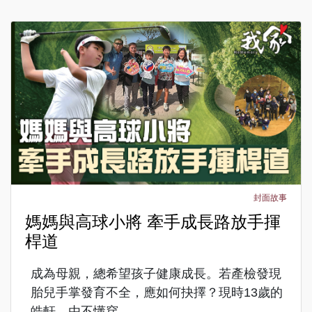
封面故事
媽媽與高球小將 牽手成長路放手揮
桿道
成為母親，總希望孩子健康成長。若產檢發現
胎兒手掌發育不全，應如何抉擇？現時13歲的
皓軒，由不懂穿...