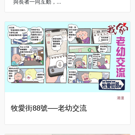
與長者一同互動，...
港漫
牧愛街88號──老幼交流