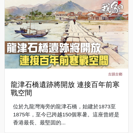
古蹟古鄉
龍津石橋遺跡將開放 連接百年前寒
戰空間
位於九龍灣海旁的龍津石橋，始建於1873至
1875年，至今已跨越150個寒暑。這座曾經是
香港最長、最堅固的...