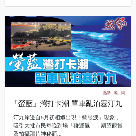
熱話「脆」聞
「螢藍」灣打卡潮 單車亂泊塞汀九
汀九岸邊自5月初相繼出現「藍眼淚」現象，
吸引大批市民每晚到場「碰運氣」，期望觀賞
及拍攝那片神秘而...