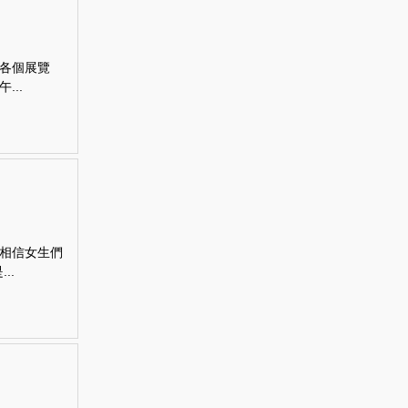
各個展覽
..
相信女生們
..