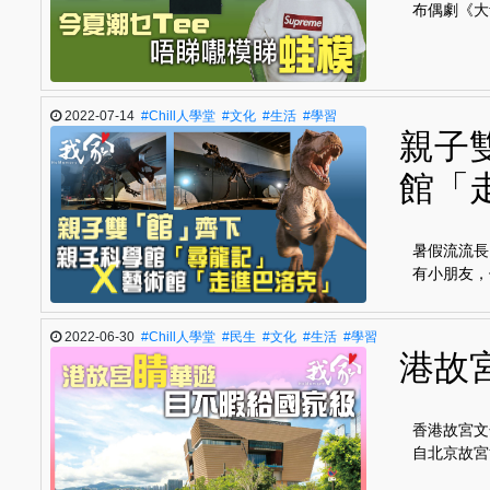
布偶劇《大青
2022-07-14
#Chill人學堂
#文化
#生活
#學習
親子
館「
暑假流流長
有小朋友，
2022-06-30
#Chill人學堂
#民生
#文化
#生活
#學習
港故
香港故宮文
自北京故宮