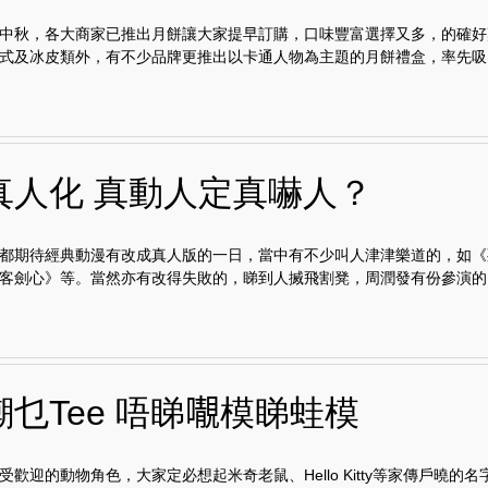
中秋，各大商家已推出月餅讓大家提早訂購，口味豐富選擇又多，的確好
式及冰皮類外，有不少品牌更推出以卡通人物為主題的月餅禮盒，率先吸..
真人化 真動人定真嚇人？
都期待經典動漫有改成真人版的一日，當中有不少叫人津津樂道的，如《
客劍心》等。當然亦有改得失敗的，睇到人搣飛割凳，周潤發有份參演的《七
乜Tee 唔睇𡃁模睇蛙模
受歡迎的動物角色，大家定必想起米奇老鼠、Hello Kitty等家傳戶曉的