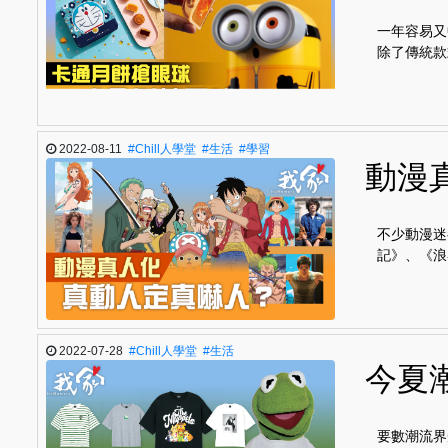
一年容易又
除了傳統款
2022-08-11
#Chill人學堂
#生活
#學習
動漫
不少動漫迷
記》、《浪
2022-07-28
#Chill人學堂
#生活
今夏潮
要數潮流界