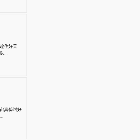
趁住好天
..
宙真係咁好
.