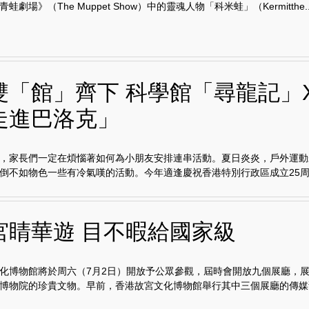
蛙劇場》（The Muppet Show）中的靈魂人物「科米蛙」（Kermitthe..
雙「館」齊下 科學館「尋龍記」
走進巴洛克」
，家長們一定在煩惱著如何為小朋友安排連串活動。夏日炎炎，戶外運動
倒不如物色一些有冷氣嘆的活動。今年適逢慶祝香港特別行政區成立25周.
宮睛華遊 目不暇給國家級
化博物館將於周六（7月2日）開放予公眾參觀，屆時會開放九個展廳，展
博物院的珍貴文物。早前，香港故宮文化博物館舉行其中三個展廳的傳媒預.