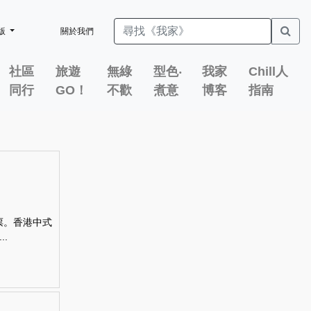
版
關於我們
社區
旅遊
無綠
型色‧
我家
Chill人
同行
GO！
不歡
煮意
博客
指南
票。香港中式
.