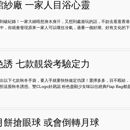
館紗廠 一家人目浴心靈
到破紀錄！一家大細唔想身水身汗，又想到處遊玩的話，不妨去逛逛香港
中，你就會發現原來一家人可以嘆住冷氣，過番一個好潮、好有文化的下午.
色誘 七款靚袋考驗定力
出以下七款秋冬手袋，要入手就要快快做定功課！選擇多多，目不暇給，
這股秋冬誘惑。雙CLogo好易認 粉色盡顯少女味以往經典Flap Bag都是.
月餅搶眼球 或會倒轉月球