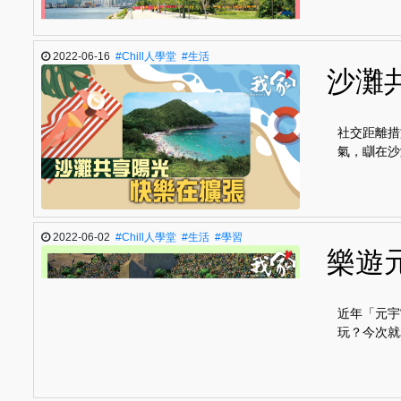
2022-06-16
#Chill人學堂
#生活
沙灘
社交距離措
氣，瞓在沙
2022-06-02
#Chill人學堂
#生活
#學習
樂遊
近年「元宇
玩？今次就