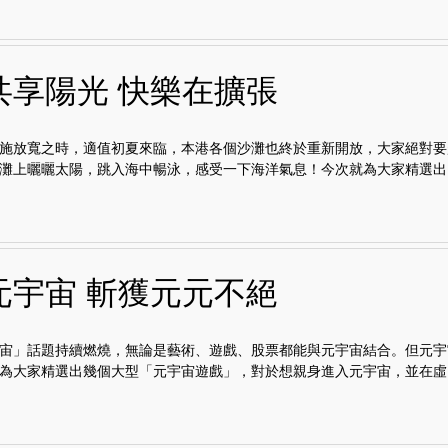
共享陽光 快樂在擴張
施放寬之時，適值初夏來臨，本港各個沙灘也終於重新開放，大家絕對要
灘上曬曬太陽，跳入海中暢泳，感受一下海洋氣息！今次就為大家精選出以.
元宇宙 斬獲元元不絕
宙」話題持續燃燒，無論是藝術、遊戲、股票都能與元宇宙結合。但元宇
為大家精選出幾個大型「元宇宙遊戲」，對於想親身進入元宇宙，並在虛..