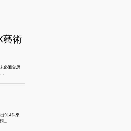
.
X藝術
未必適合所
..
出914件來
..