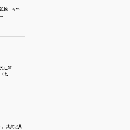
難揀！今年
.
死亡筆
...
名字。其實經典