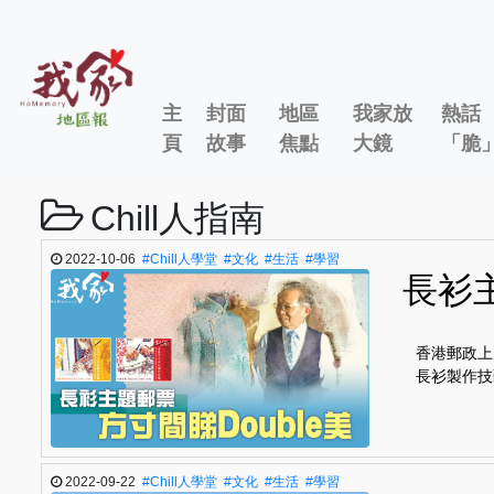
主
封面
地區
我家放
熱話
頁
故事
焦點
大鏡
「脆
Chill人指南
2022-10-06
#Chill人學堂
#文化
#生活
#學習
長衫主
香港郵政上
長衫製作技
2022-09-22
#Chill人學堂
#文化
#生活
#學習