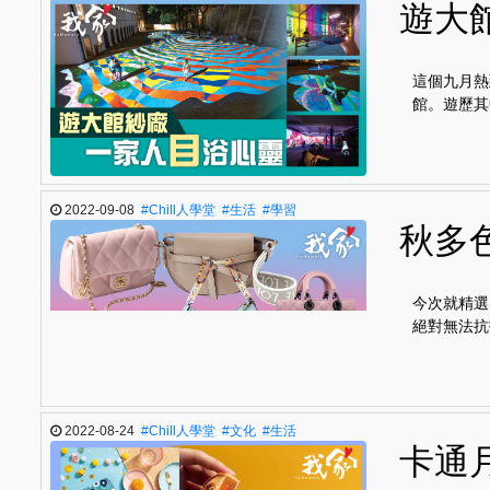
遊大
這個九月熱
館。遊歷其
2022-09-08
#Chill人學堂
#生活
#學習
秋多
今次就精選
絕對無法抗拒
2022-08-24
#Chill人學堂
#文化
#生活
卡通