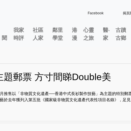
Facebook
揭頁
我家
社區
鄰里
港
心靈
醫‧
古蹟
」聞
時評
人家
學堂
漫
之旅
家
古鄉
題郵票 方寸間睇Double美
月推售以「非物質文化遺產──香港中式長衫製作技藝」為主題的特別郵
藝於去年獲列入第五批《國家級非物質文化遺產代表性項目名錄》，足見..