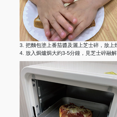
3. 把麵包塗上番茄醬及灑上芝士碎，放
4. 放入焗爐焗大約3-5分鐘，見芝士碎