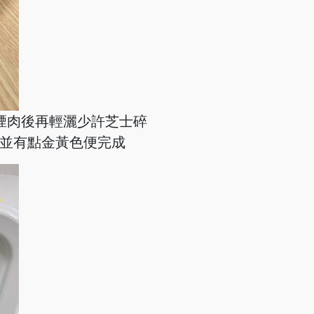
上煙肉後再輕灑少許芝士碎
融解並有點金黃色便完成