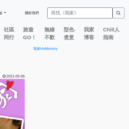
版
關於我們
社區
旅遊
無綠
型色‧
我家
Chill人
同行
GO！
不歡
煮意
博客
指南
我家HoMemory
2021-05-06