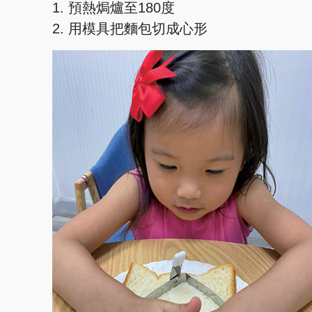
1. 預熱焗爐至180度
2. 用模具把麵包切成心形