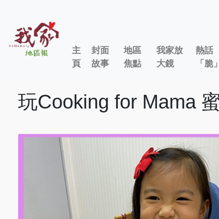
主
封面
地區
我家放
熱話
頁
故事
焦點
大鏡
「脆
玩Cooking for Mam