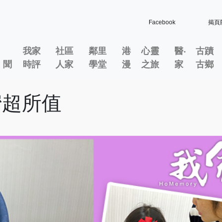
Facebook
揭頁
我家
社區
鄰里
港
心靈
醫‧
古蹟
」聞
時評
人家
學堂
漫
之旅
家
古鄉
a 蜜超所值