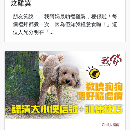
炆雞翼
朋友笑說：「我阿媽最叻煮雞翼，梗係啦！每
個禮拜都煮一次，因為佢知我鍾意食囉！」這
位人兄分明在「...
Chill人指南