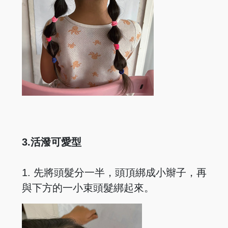
3.活潑可愛型
1. 先將頭髮分一半，頭頂綁成小辮子，再
與下方的一小束頭髮綁起來。