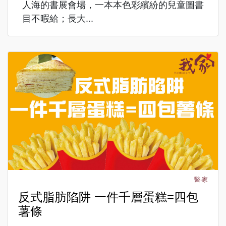
人海的書展會場，一本本色彩繽紛的兒童圖書
目不暇給；長大...
醫‧家
反式脂肪陷阱 一件千層蛋糕=四包
薯條