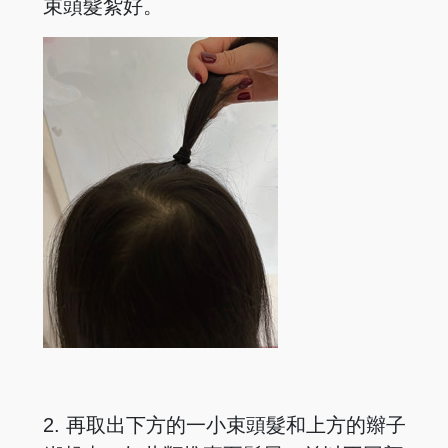
束頭髮紮好。
2. 再取出下方的一小束頭髮和上方的辮子