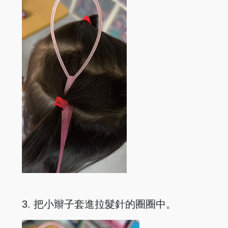
3. 把小辮子套進拉髮針的圈圈中。