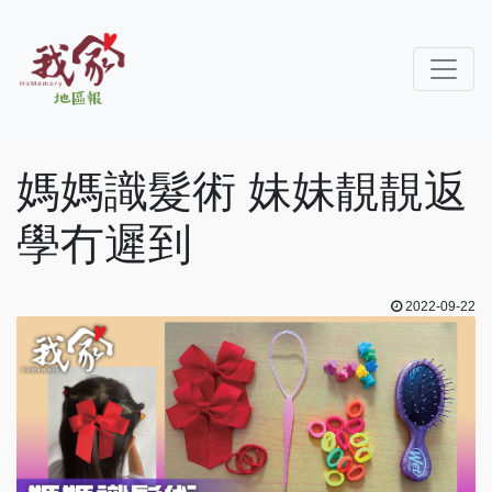
媽媽識髮術 妹妹靚靚返
學冇遲到
2022-09-22