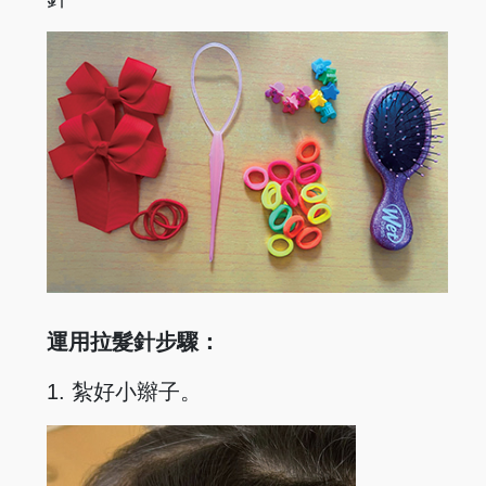
運用拉髮針步驟：
1. 紮好小辮子。