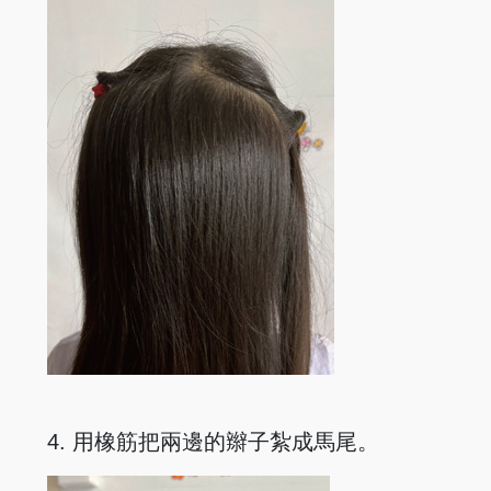
4. 用橡筋把兩邊的辮子紮成馬尾。