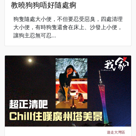
教曉狗狗唔好隨處痾
狗隻隨處大小便，不但要忍受惡臭，四處清理
大小便，有時狗隻還會在床上、沙發上小便，
讓狗主忍無可忍...
遊走大灣區