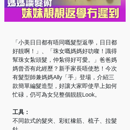
「小美日日都有唔同嘅髮型返學，日日都
好靚啊！」、「珠女嘅媽媽好叻㗎！識得
幫珠女紮頭髮，仲紮得好可愛。」爸爸媽
媽曾否有此經歷？新手家長唔使愁！今次
有髮型師兼媽媽Ally「手」登場，介紹三
款簡單編髮造型，好讓大家即使早上如何
忙碌，仍可為女兒整個靚靚Look。
工具：
不同款式的髮夾、彩虹橡筋、梳子、拉髮
針