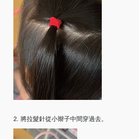
2. 將拉髮針從小辮子中間穿過去。