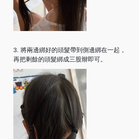
3. 將兩邊綁好的頭髮帶到側邊綁在一起，
再把剩餘的頭髮綁成三股辮即可。