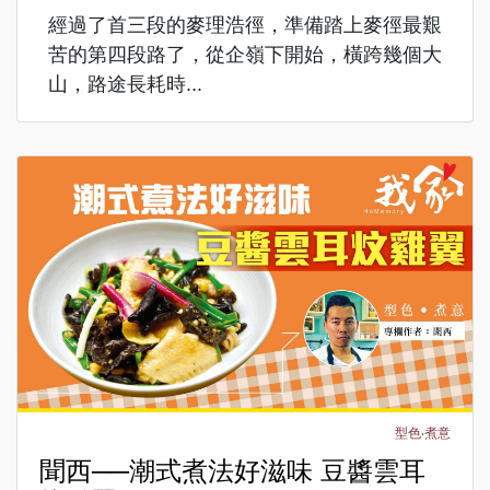
經過了首三段的麥理浩徑，準備踏上麥徑最艱
苦的第四段路了，從企嶺下開始，橫跨幾個大
山，路途長耗時...
型色‧煮意
聞西──潮式煮法好滋味 豆醬雲耳