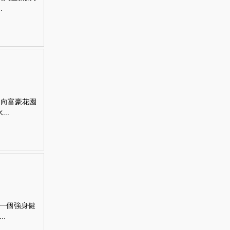
.
，向富豪花園
..
一個強身健
.