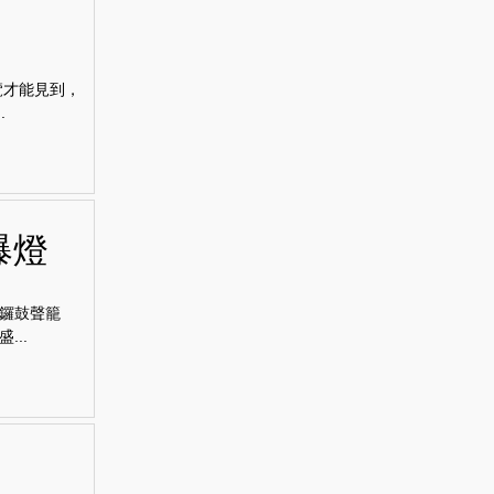
覽才能見到，
.
爆燈
鑼鼓聲籠
..