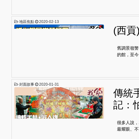
地區焦點
2020-02-13
(西
舊調景嶺警
的館，至今
封面故事
2020-01-31
傳統
記：
很多人說，
最耀眼、不