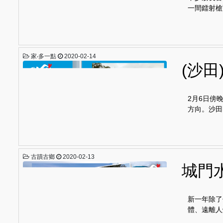
一間鐳射槍
家‧多一點
2020-02-14
(沙
2月6日傍
方向。沙田
古蹟古鄉
2020-02-13
城門
新一年除了
體、遠離人