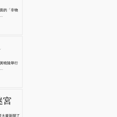
面的「非物
.
界
黃曉陵舉行
.
迷宮
業大廈新開了