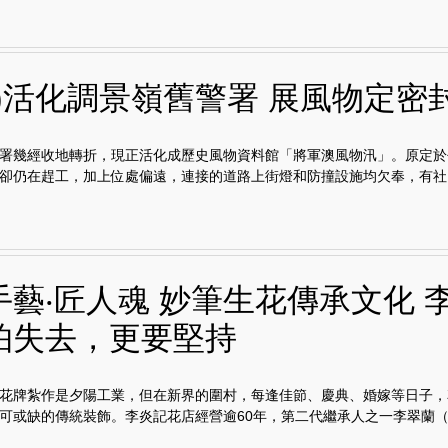
貢)活化調景嶺舊警署 展風物定密
署幾經收地轉折，現正活化成歷史風物資料館「將軍澳風物汛」。原定於
卻仍在趕工，加上位處偏遠，連接的道路上街燈和防撞設施均欠奉，有社..
手藝‧匠人魂 妙筆生花傳承文化 
怕失去，更要堅持
花牌紮作是夕陽工業，但在新界的圍村，每逢佳節、慶典、婚嫁等日子，
可或缺的傳統裝飾。李炎記花店經營逾60年，第二代繼承人之一李翠蘭（.