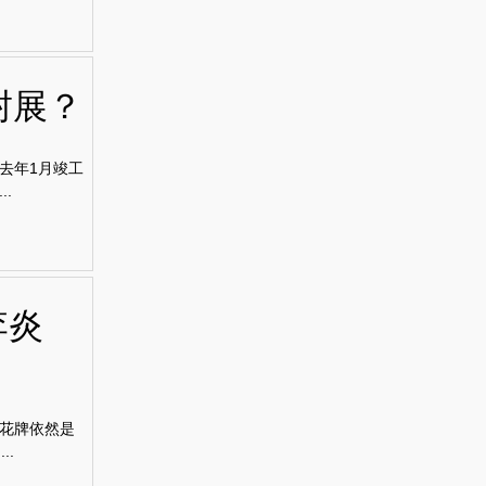
封展？
去年1月竣工
.
李炎
花牌依然是
..