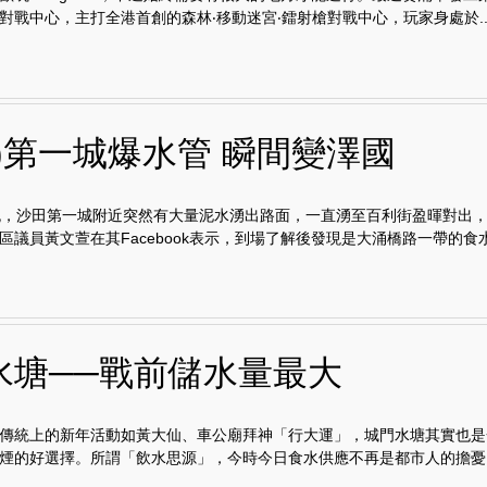
對戰中心，主打全港首創的森林‧移動迷宮‧鐳射槍對戰中心，玩家身處於..
田)第一城爆水管 瞬間變澤國
晚，沙田第一城附近突然有大量泥水湧出路面，一直湧至百利街盈暉對出
區議員黃文萱在其Facebook表示，到場了解後發現是大涌橋路一帶的食水.
水塘──戰前儲水量最大
傳統上的新年活動如黃大仙、車公廟拜神「行大運」，城門水塘其實也是
煙的好選擇。所謂「飲水思源」，今時今日食水供應不再是都市人的擔憂..