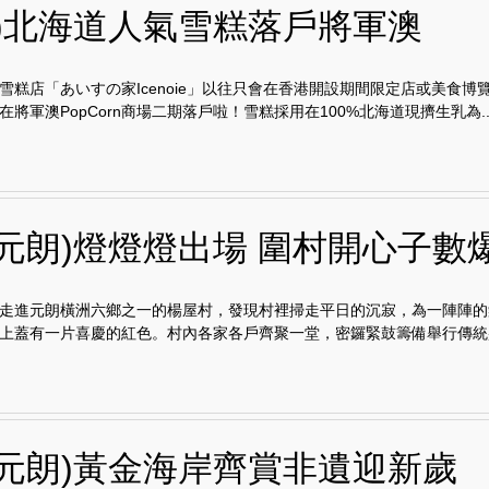
貢)北海道人氣雪糕落戶將軍澳
雪糕店「あいすの家Icenoie」以往只會在香港開設期間限定店或美食博
在將軍澳PopCorn商場二期落戶啦！雪糕採用在100%北海道現擠生乳為..
門元朗)燈燈燈出場 圍村開心子數
走進元朗橫洲六鄉之一的楊屋村，發現村裡掃走平日的沉寂，為一陣陣的
上蓋有一片喜慶的紅色。村內各家各戶齊聚一堂，密鑼緊鼓籌備舉行傳統盛.
門元朗)黃金海岸齊賞非遺迎新歲