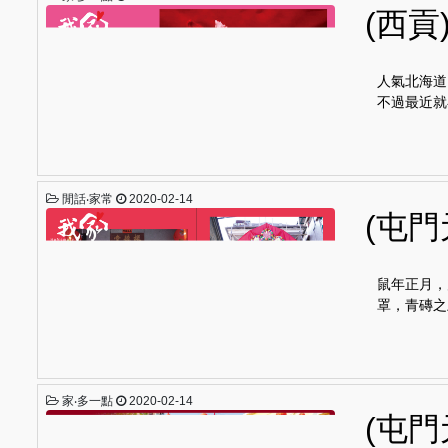
(西
人氣北海道
不過最近就
閒話‧家常
2020-02-14
(屯
鼠年正月，
罩，青磚之
家‧多一點
2020-02-14
(屯