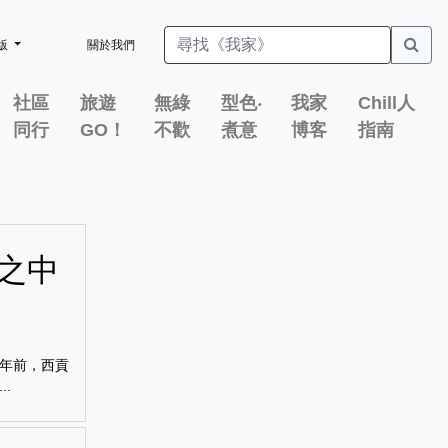
版
關於我們
社區
旅遊
無綠
型色‧
我家
Chill人
同行
GO！
不歡
煮意
博客
指南
之中
年前，西貢
.