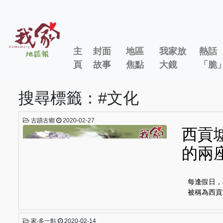
主
封面
地區
我家放
熱話
頁
故事
焦點
大鏡
「脆
搜尋標籤：#文化
古蹟古鄉
2020-02-27
西貢
的兩
每逢假日，
被稱為西貢
家‧多一點
2020-02-14