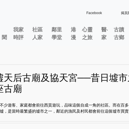
Facebook
揭頁
我家
社區
鄰里
港
心靈
醫‧
古蹟
」聞
時評
人家
學堂
漫
之旅
家
古鄉
墟天后古廟及協天宮──昔日墟市
座古廟
不少遊客、家庭都會前往西貢遊玩，品味這個自成一角的社區。而在百多
墟，是當時最繁盛的墟市之一，鄰近的漁民及村民都會前往這個墟市買賣..