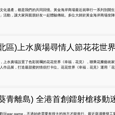
文化遺產，都是我們的共同回憶。黃金海岸商場最近就舉行一系列別開生
」活動，讓大家與親朋好友一起體驗傳統。多位大師於黃金海岸商場坐陣..
埔北區)上水廣場尋情人節花花世
，上水廣場設置了色彩斑斕的花花世界《幸福．花見》，聯乘花瓣藝術家
人作品展，打造最甜蜜的情侶打卡位。花花世界《幸福．花見》運用「花..
灣葵青離島) 全港首創鐳射槍移動
歡玩war game，不過始終需要有很大的地方才能進行。最近葵涌華發工