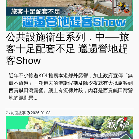
公共設施衞生系列．中──旅
客十足配套不足 邋遢營地趕
客Show
近年不少旅遊KOL推廣本港郊外露營，加上政府宣傳「無
處不旅遊」，剛過去的聖誕假期及除夕夜就有大批旅客到
西貢鹹田灣露營。網上有流傳片段，內容是西貢鹹田灣營
地的混亂景...
封面故事
2026-01-08