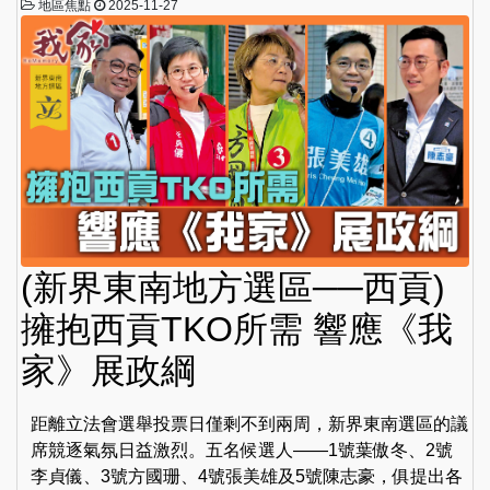
地區焦點
2025-11-27
(新界東南地方選區──西貢)
擁抱西貢TKO所需 響應《我
家》展政綱
距離立法會選舉投票日僅剩不到兩周，新界東南選區的議
席競逐氣氛日益激烈。五名候選人——1號葉傲冬、2號
李貞儀、3號方國珊、4號張美雄及5號陳志豪，俱提出各