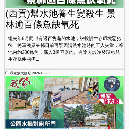
(西貢)幫水池養生變殺生 景
林逾百條魚缺氧死
繼去年8月同邨有過百隻龜的水池，被投訴生存環境惡劣
後，將軍澳景林邨日前再疑因清洗水池時的工人失當，將
池內約200條魚，塞入3個容器內。有途人該晚發現魚兒
生存條件惡劣...
我家放大鏡
2026-01-22