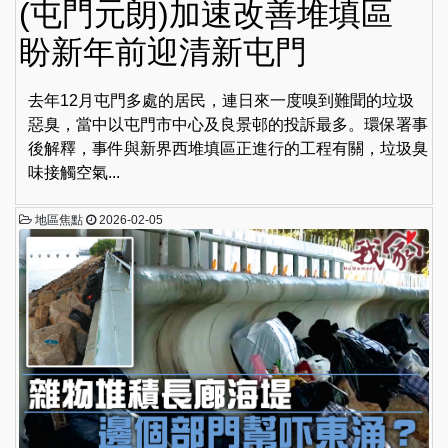
(屯門元朗)加速改善堆填區
盼新年前迎清新屯門
去年12月屯門多處的居民，連日來一度嗅到難聞的垃圾
惡臭，當中以屯門市中心及良景邨的投訴最多。環保署事
後解釋，事件與新界西堆填區正進行的工程有關，垃圾臭
味接觸空氣...
地區焦點
2026-02-05