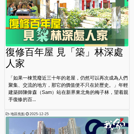
復修百年屋 見「築」林深處
人家
「如果一棟荒廢近三十年的老屋，仍然可以再次成為人們
聚集、交流的地方，那它的價值便不只在於歷史。」年輕
建築師陳偉森（Sam）站在新界東北角的梅子林，望着親
手復修的百...
地區焦點
2025-12-25