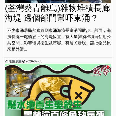
(荃灣葵青離島)雜物堆積長廊
海堤 邊個部門幫吓東涌？
不少東涌居民都喜歡到東涌海濱長廊消閒散步。然而，海
濱長廊一處橋底下的海堤位置，有大量雜物堆積而佔用公
共空間，影響環境衞生及市容。有居民發現，該批物品原
來是外傭...
地區焦點
2026-02-05