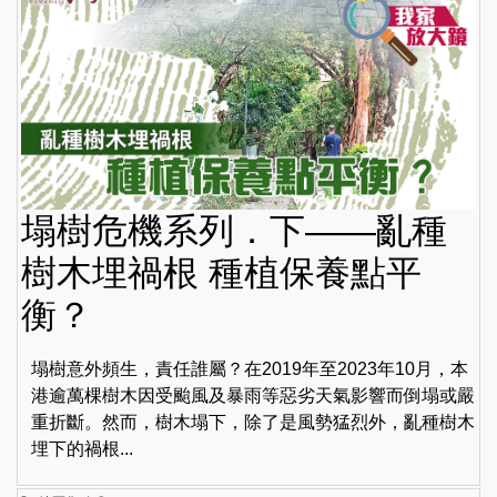
塌樹危機系列．下——亂種
樹木埋禍根 種植保養點平
衡？
塌樹意外頻生，責任誰屬？在2019年至2023年10月，本
港逾萬棵樹木因受颱風及暴雨等惡劣天氣影響而倒塌或嚴
重折斷。然而，樹木塌下，除了是風勢猛烈外，亂種樹木
埋下的禍根...