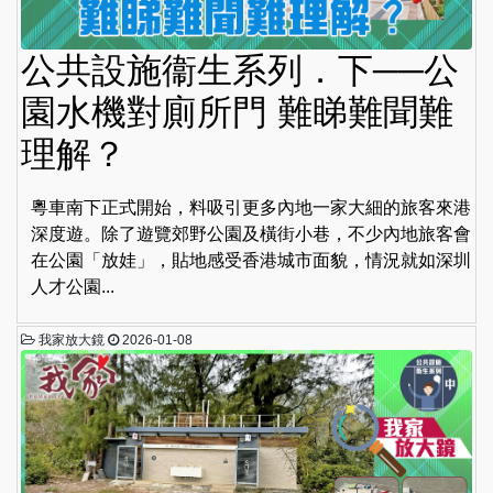
公共設施衞生系列．下──公
園水機對廁所門 難睇難聞難
理解？
粵車南下正式開始，料吸引更多內地一家大細的旅客來港
深度遊。除了遊覽郊野公園及橫街小巷，不少內地旅客會
在公園「放娃」，貼地感受香港城市面貌，情況就如深圳
人才公園...
我家放大鏡
2026-01-08