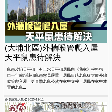
(大埔北區)外牆喉管爬入屋
天平鼠患待解決
鼠患攻陷天平邨！有上水天平邨居民向《我家》報料指，
自一年前起該邨鼠患愈見嚴重，居民目睹老鼠從大廈外牆
喉管爬入屋，更直擊老鼠公然在家中穿梭，居民在家中放
置的老鼠...
我家放大鏡
2025-12-11