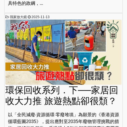
具特色的政綱，...
我家放大鏡
2025-11-13
環保回收系列．下──家居回
收大力推 旅遊熱點卻很頹？
以「全民減廢‧資源循環‧零廢堆填」為願景的《香港資源
循環藍圖2035》，提出應對至2035年廢物管理挑戰的措