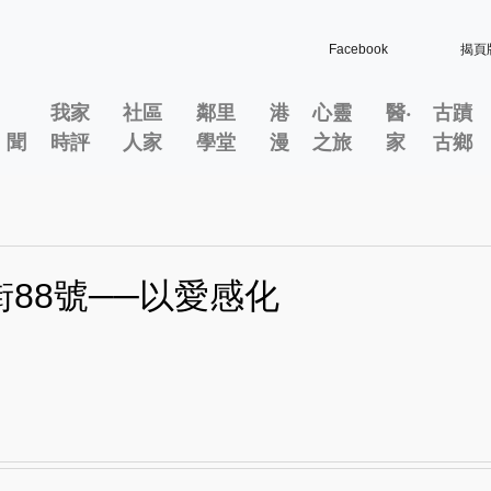
Facebook
揭頁
我家
社區
鄰里
港
心靈
醫‧
古蹟
」聞
時評
人家
學堂
漫
之旅
家
古鄉
街88號──以愛感化