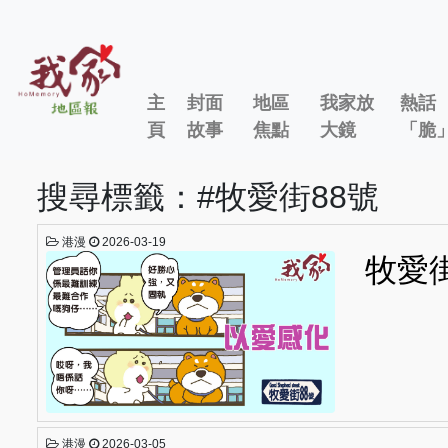
主
封面
地區
我家放
熱話
頁
故事
焦點
大鏡
「脆
搜尋標籤：#牧愛街88號
港漫
2026-03-19
牧愛
港漫
2026-03-05