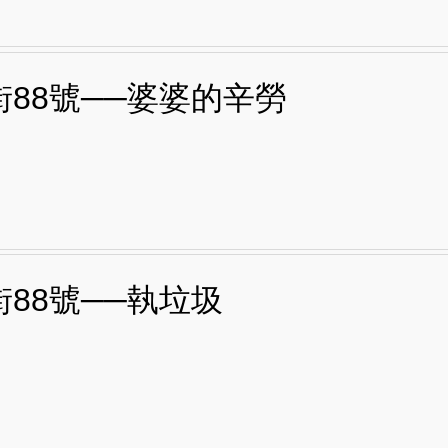
街88號──婆婆的辛勞
街88號──執垃圾