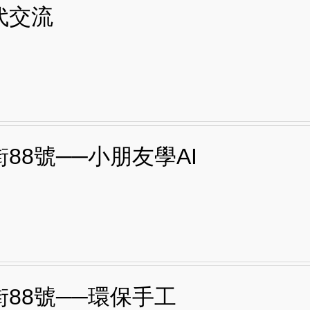
代交流
88號──小朋友學AI
街88號──環保手工