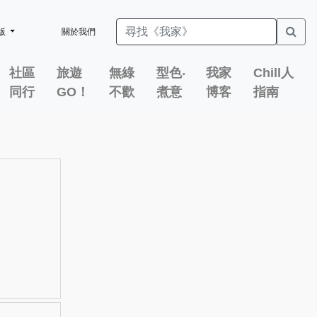
版
關於我們
社區
旅遊
無綠
型色‧
我家
Chill人
同行
GO！
不歡
煮意
博客
指南