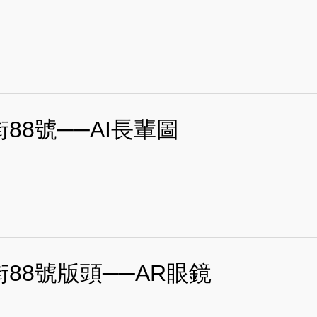
88號──AI長輩圖
88號版頭──AR眼鏡