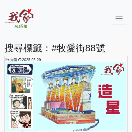
搜尋標籤：#牧愛街88號
港漫
2025-05-29