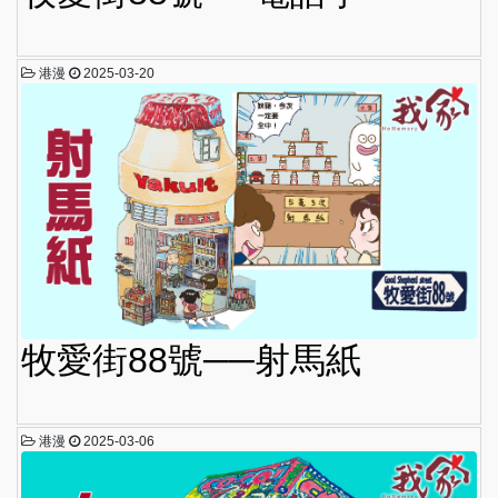
港漫
2025-03-20
牧愛街88號──射馬紙
港漫
2025-03-06