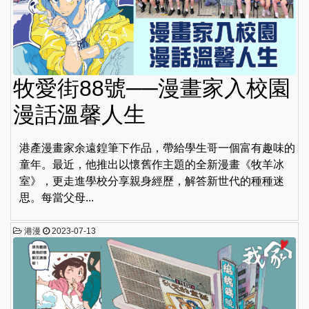
牧愛街88號──漫畫家入校園
漫話溫馨人生
港產漫畫家余遠鍠筆下作品，帶給學生哥一個富有趣味的
童年。最近，他推出以懷舊作主題的全新漫畫《牧羊冰
室》，更走進學校分享親身經歷，解答新世代的種種迷
思。每當父母...
港漫
2023-07-13