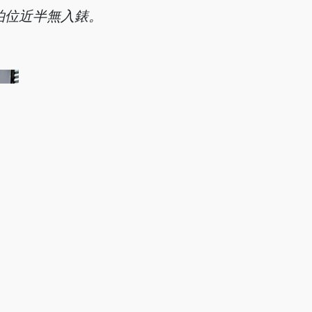
泊位近半無入錶。
時間上落貨。