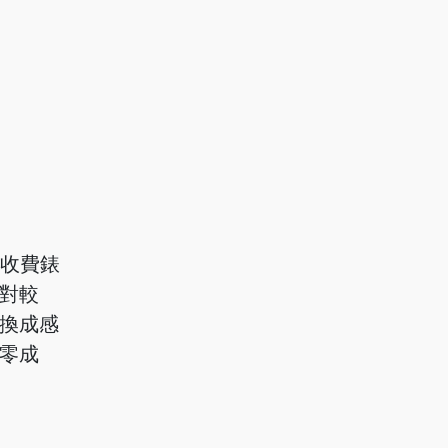
車收費錶
對較
換成感
零成