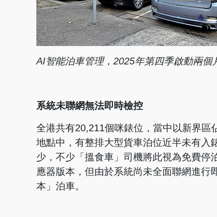
AI智能泊車管理，
2025年第四季啟動
兩個
系統未聯網無法即時檢控
全港共有20,211個咪錶位，當中以新
地點中，有整排大型貨車泊位近半未有入
少，不少「搵食車」司機將此視為免費停
應器版本，但由於系統尚未全面聯網進行
本」泊車。