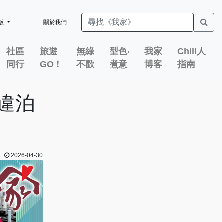
版
關於我們
社區
旅遊
無綠
型色‧
我家
Chill人
同行
GO！
不歡
煮意
博客
指南
違泊
2026-04-30