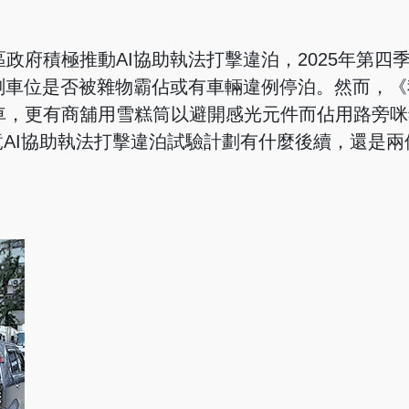
政府積極推動AI協助執法打擊違泊，2025年第四
測車位是否被雜物霸佔或有車輛違例停泊。然而，《
車，更有商舖用雪糕筒以避開感光元件而佔用路旁咪
竟AI協助執法打擊違泊試驗計劃有什麼後續，還是兩