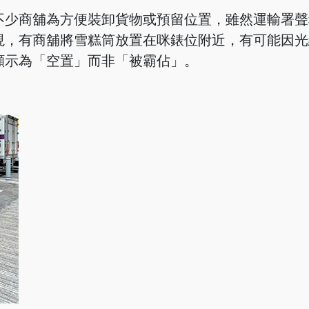
少商舖為方便裝卸貨物或預留位置，雖然運輸署聲稱
現，有商舖將雪糕筒放置在咪錶位附近，有可能因光
顯示為「空置」而非「被霸佔」。