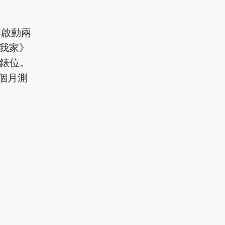
季啟動兩
我家》
錶位。
個月測