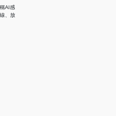
AI感
線、放