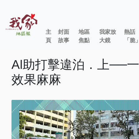
主
封面
地區
我家放
熱話
頁
故事
焦點
大鏡
「脆
Al助打擊違泊．上──
效果麻麻