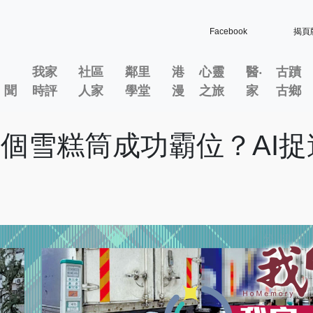
Facebook
揭頁
我家
社區
鄰里
港
心靈
醫‧
古蹟
」聞
時評
人家
學堂
漫
之旅
家
古鄉
一個雪糕筒成功霸位？AI捉