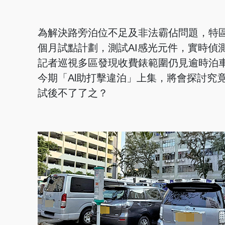
為解決路旁泊位不足及非法霸佔問題，特區
個月試點計劃，測試AI感光元件，實時偵
記者巡視多區發現收費錶範圍仍見逾時泊
今期「Al助打擊違泊」上集，將會探討究
試後不了了之？