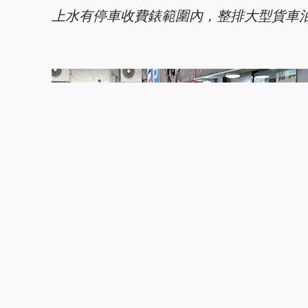
上水有停車收費錶範
圍內，整排大型貨車
粉嶺聯和墟有車輛未
有入錶，霸佔車位長