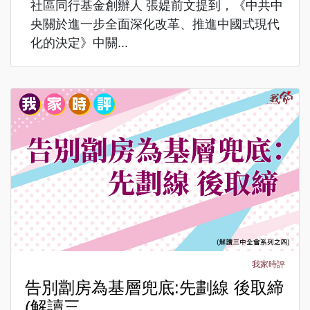
社區同行基金創辦人 張媞前文提到，《中共中
央關於進一步全面深化改革、推進中國式現代
化的決定》中關...
我家時評
告別劏房為基層兜底:先劃線 後取締
(解讀三...