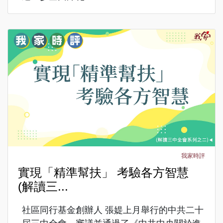
我家時評
實現「精準幫扶」 考驗各方智慧
(解讀三...
社區同行基金創辦人 張媞上月舉行的中共二十