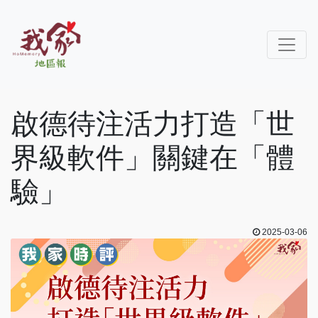
啟德待注活力打造「世
界級軟件」關鍵在「體
驗」
2025-03-06