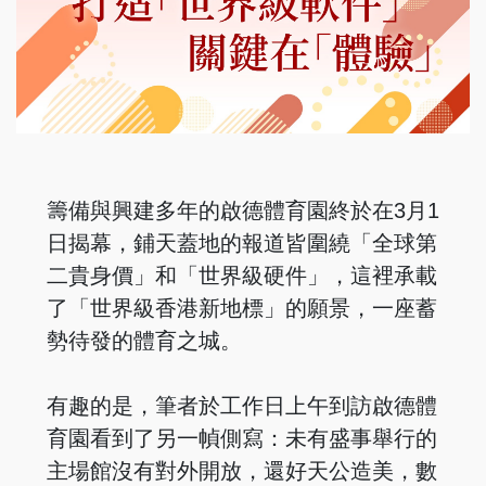
籌備與興建多年的啟德體育園終於在3月1
日揭幕，鋪天蓋地的報道皆圍繞「全球第
二貴身價」和「世界級硬件」，這裡承載
了「世界級香港新地標」的願景，一座蓄
勢待發的體育之城。
有趣的是，筆者於工作日上午到訪啟德體
育園看到了另一幀側寫：未有盛事舉行的
主場館沒有對外開放，還好天公造美，數