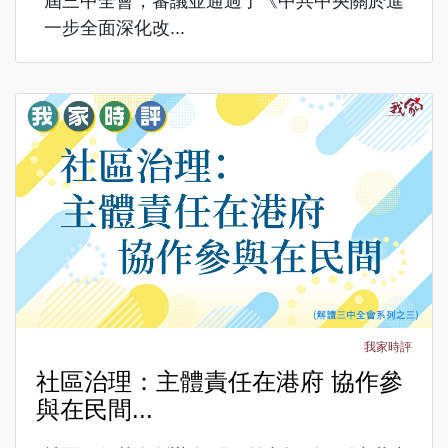
屆三中全會，審議並通過了《中共中央關於進
一步全面深化改...
我家時評
社區治理：主體責任在港府 協作參
與在民間...