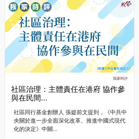
我家時評
社區治理：主體責任在港府 協作參
與在民間...
社區同行基金創辦人 張媞前文提到，《中共中
央關於進一步全面深化改革、推進中國式現代
化的決定》中關...