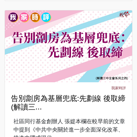
我家時評
告別劏房為基層兜底:先劃線 後取締
(解讀三...
社區同行基金創辦人 張媞本欄在較早前的文章
中提到《中共中央關於進一步全面深化改革、