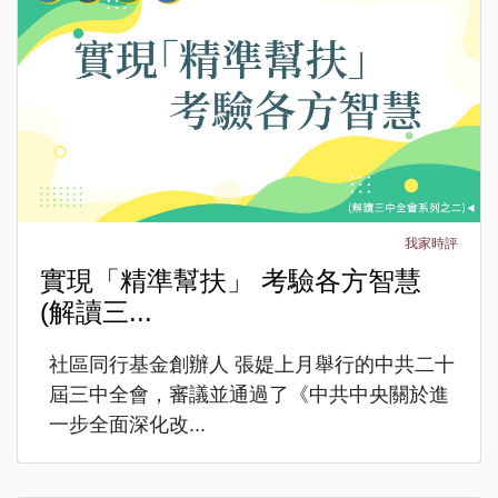
我家時評
實現「精準幫扶」 考驗各方智慧
(解讀三...
社區同行基金創辦人 張媞上月舉行的中共二十
屆三中全會，審議並通過了《中共中央關於進
一步全面深化改...