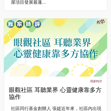
屋項目發展最蓬...
我家時評
眼觀社區 耳聽業界 心靈健康靠多方
協作
社區同行基金創辦人 張媞近年來，社區內出現