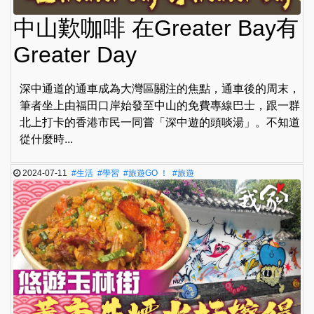
中山歎咖啡 在Greater Bay有
Greater Day
深中通道的通車成為大灣區關注的焦點，通車後的周末，
筆者坐上由福田口岸始發至中山的免費專線巴士，跟一群
北上打卡的香港市民一同嘗「深中遊的頭啖湯」。不知道
從什麼時...
2024-07-11
#生活
#學習
#旅遊GO ！
#旅遊