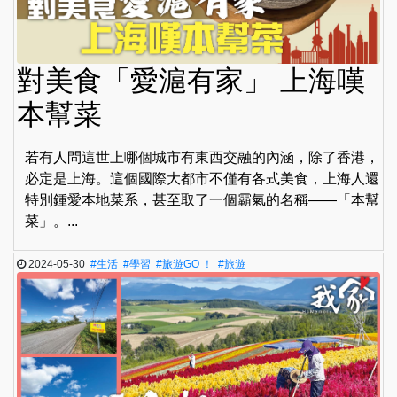
對美食「愛滬有家」 上海嘆
本幫菜
若有人問這世上哪個城市有東西交融的內涵，除了香港，
必定是上海。這個國際大都市不僅有各式美食，上海人還
特別鍾愛本地菜系，甚至取了一個霸氣的名稱——「本幫
菜」。...
2024-05-30
#生活
#學習
#旅遊GO ！
#旅遊