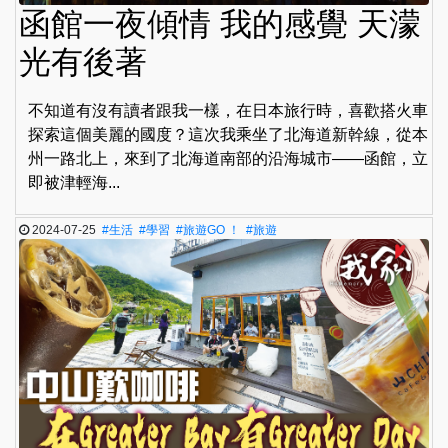
函館一夜傾情 我的感覺 天濛
光有後著
不知道有沒有讀者跟我一樣，在日本旅行時，喜歡搭火車
探索這個美麗的國度？這次我乘坐了北海道新幹線，從本
州一路北上，來到了北海道南部的沿海城市——函館，立
即被津輕海...
2024-07-25
#生活
#學習
#旅遊GO ！
#旅遊