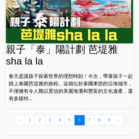
親子「泰」陽計劃 芭堤雅
sha la la
春天是讓孩子探索世界的理想時刻！今次，帶著孩子一起
踏上泰國芭堤雅的旅程。這個位於泰國東部的沿海城市，
不僅擁有令人難以置信的美麗海灘和豐富的文化遺產，還
有多樣特...
‹
1
2
3
4
5
6
7
8
9
›