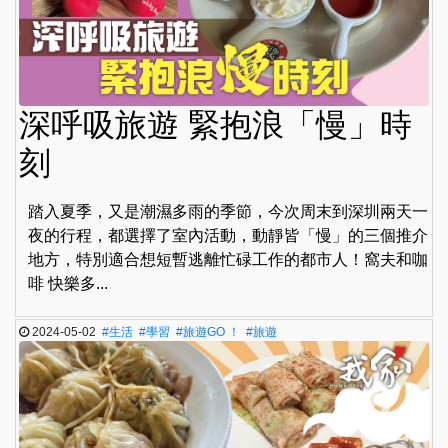
深呼吸旅遊 緊抱浪「慢」時
刻
踏入夏季，又是潮濕多雨的季節，今次周末到深圳兩天一
夜的行程，都選擇了室內活動，動靜皆「慢」的三個推介
地方，特別適合想短暫逃離忙碌工作的都市人！窩夫和咖
啡 快樂多...
2024-05-02
#生活
#學習
#旅遊GO ！
#旅遊