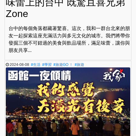
味蕾上的台中 既驚且喜兄弟
Zone
台中的每個角落都藏著驚喜。這次，我和一群台北來的朋
友一起探索這座充滿活力與多元文化的城市。我們將帶你
發掘三個不可錯過的美食與飲品場所，滿足味蕾，讓你與
朋友共享...
2024-08-08
#生活
#學習
#旅遊GO ！
#旅遊