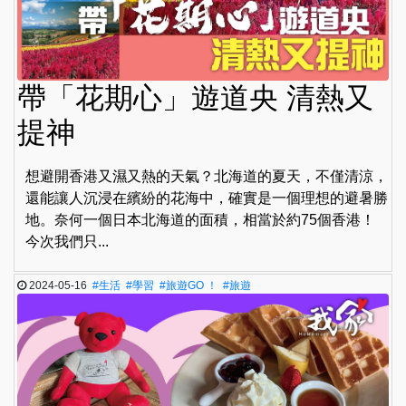
帶「花期心」遊道央 清熱又
提神
想避開香港又濕又熱的天氣？北海道的夏天，不僅清涼，
還能讓人沉浸在繽紛的花海中，確實是一個理想的避暑勝
地。奈何一個日本北海道的面積，相當於約75個香港！
今次我們只...
2024-05-16
#生活
#學習
#旅遊GO ！
#旅遊