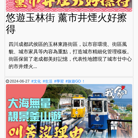
悠遊玉林街 薰市井煙火好擦
得
四川成都武侯區的玉林東路街區，以市容環境、街區風
貌、城市家具等內容為重點，打造城市精細化管理樣板。
街區保留了老成都美好記憶，代表性地體現了城市廿中心
的市井煙火...
2024-06-27
#文化
#生活
#學習
#旅遊GO ！