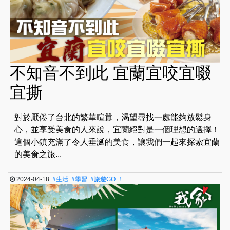
不知音不到此 宜蘭宜咬宜啜
宜撕
對於厭倦了台北的繁華喧囂，渴望尋找一處能夠放鬆身
心，並享受美食的人來說，宜蘭絕對是一個理想的選擇！
這個小鎮充滿了令人垂涎的美食，讓我們一起來探索宜蘭
的美食之旅...
2024-04-18
#生活
#學習
#旅遊GO ！