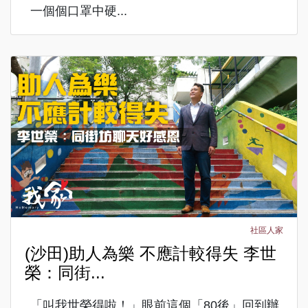
一個個口罩中硬...
社區人家
(沙田)助人為樂 不應計較得失 李世
榮：同街...
「叫我世榮得啦！」眼前這個「80後」回到辦