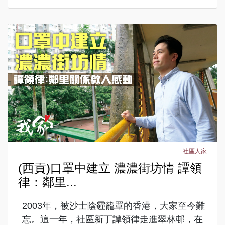
社區人家
(西貢)口罩中建立 濃濃街坊情 譚領
律：鄰里...
2003年，被沙士陰霾籠罩的香港，大家至今難
忘。這一年，社區新丁譚領律走進翠林邨，在