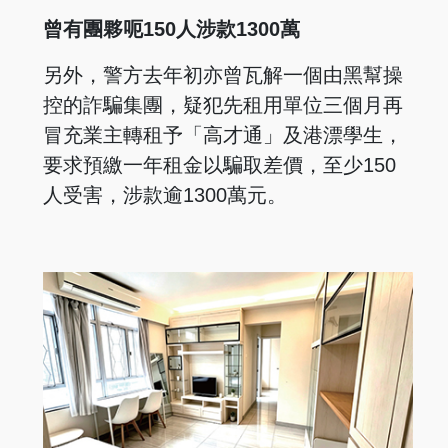
曾有團夥呃150人涉款1300萬
另外，警方去年初亦曾瓦解一個由黑幫操
控的詐騙集團，疑犯先租用單位三個月再
冒充業主轉租予「高才通」及港漂學生，
要求預繳一年租金以騙取差價，至少150
人受害，涉款逾1300萬元。