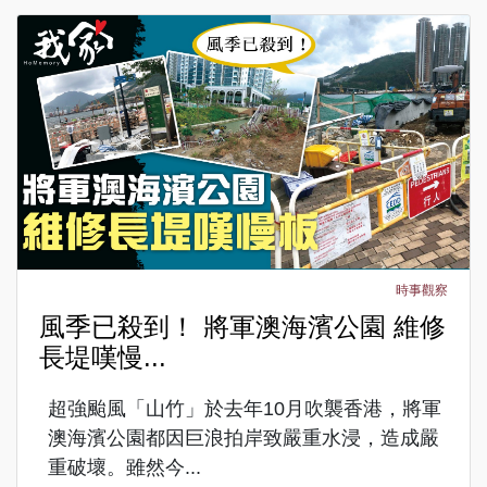
時事觀察
風季已殺到！ 將軍澳海濱公園 維修
長堤嘆慢...
超強颱風「山竹」於去年10月吹襲香港，將軍
澳海濱公園都因巨浪拍岸致嚴重水浸，造成嚴
重破壞。雖然今...