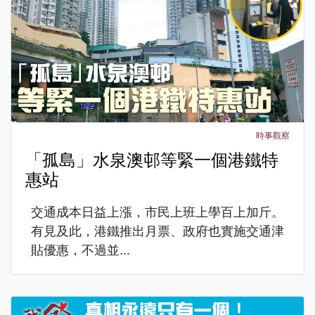
時事觀察
「孤島」水泉澳邨等緊一個港鐵特
惠站
交通成本日益上漲，市民上班上學百上加斤。
有見及此，港鐵推出月票、政府也實施交通津
貼優惠，不過並...