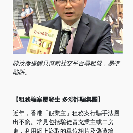
陳汝儆提醒只倚賴社交平台尋租盤，易墮
陷阱。
【租務騙案屢發生 多涉詐騙集團】
近年，香港「假業主」租務案行騙手法層
出不窮。常見包括騙徒冒充業主或二房
東，利用網上盜取的單位相片及偽造鑰