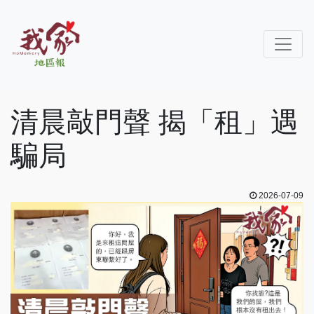
清晨敲門聲 揭「租」遇
騙局
2026-07-09