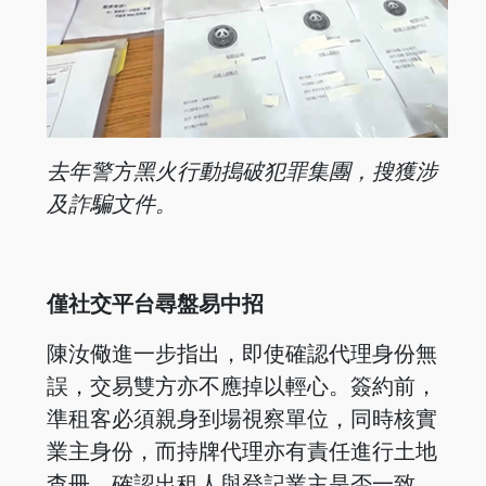
去年警方黑火行動搗破犯罪集團，搜獲涉
及詐騙文件。
僅社交平台尋盤易中招
陳汝儆進一步指出，即使確認代理身份無
誤，交易雙方亦不應掉以輕心。簽約前，
準租客必須親身到場視察單位，同時核實
業主身份，而持牌代理亦有責任進行土地
查冊，確認出租人與登記業主是否一致。