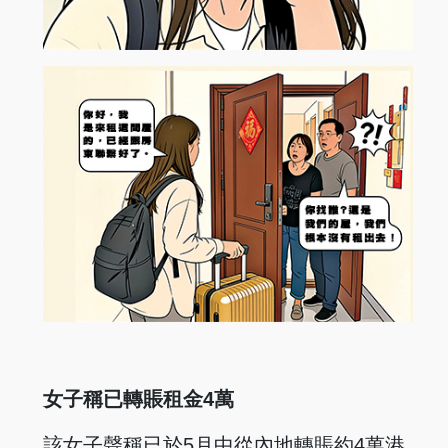
女子稱已轉賬租金4萬
該女子聲稱已於5月中從內地轉賬約4萬港