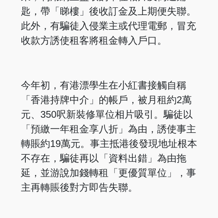
匙，帶「睇樓」後收訂金及上期便失聯。
此外，有騙徒入侵業主或代理電郵，冒充
收款方誘使租客將租金轉入戶口。
今年初，有港漂學生在小紅書接觸自稱
「香港持牌中介」的帳戶，被月租約2萬
元、350呎新裝修單位相片吸引。騙徒以
「預繳一年租金享八折」為由，誘使事主
轉賬約19萬元。事主抵港後發現地址根本
不存在，騙徒再以「資料出錯」為由拖
延，並游說加錢轉租「更優質單位」，事
主再轉賬後對方即告失聯。