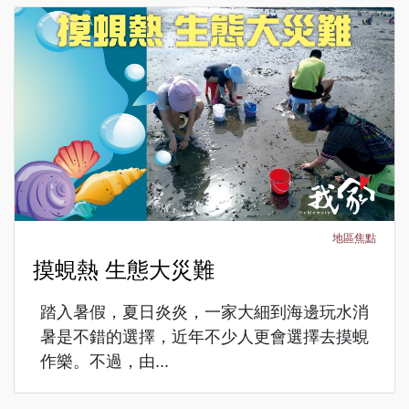
地區焦點
摸蜆熱 生態大災難
踏入暑假，夏日炎炎，一家大細到海邊玩水消
暑是不錯的選擇，近年不少人更會選擇去摸蜆
作樂。不過，由...