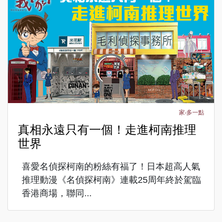
家‧多一點
真相永遠只有一個！走進柯南推理
世界
喜愛名偵探柯南的粉絲有福了！日本超高人氣
推理動漫《名偵探柯南》連載25周年終於駕臨
香港商場，聯同...