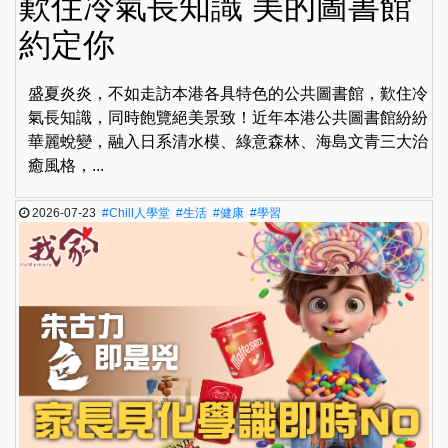
歎住冷氣長知識 美的圖書館
約定你
盛夏炎炎，不如走訪本港各具特色的公共圖書館，歎住冷
氣長知識，同時飽覽絕美景致！近年本港公共圖書館紛紛
華麗蛻變，融入日系清水模、綠意森林、海島文青三大治
癒風格，...
2026-07-23
#Chill人學堂
#生活
#健康
#學習