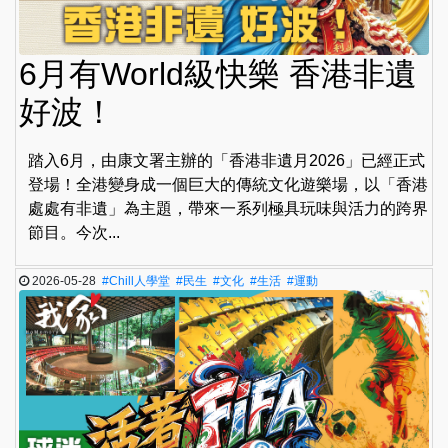
6月有World級快樂 香港非遺
好波！
踏入6月，由康文署主辦的「香港非遺月2026」已經正式
登場！全港變身成一個巨大的傳統文化遊樂場，以「香港
處處有非遺」為主題，帶來一系列極具玩味與活力的跨界
節目。今次...
2026-05-28
#Chill人學堂
#民生
#文化
#生活
#運動