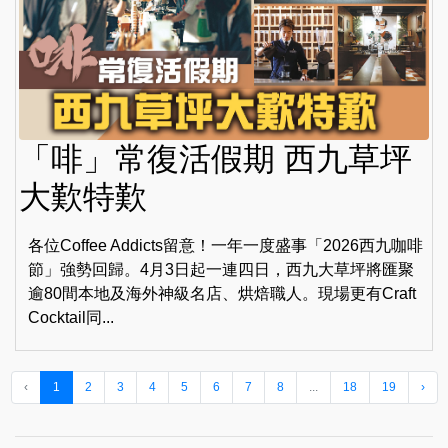
「啡」常復活假期 西九草坪
大歎特歎
各位Coffee Addicts留意！一年一度盛事「2026西九咖啡
節」強勢回歸。4月3日起一連四日，西九大草坪將匯聚
逾80間本地及海外神級名店、烘焙職人。現場更有Craft
Cocktail同...
‹
1
2
3
4
5
6
7
8
...
18
19
›