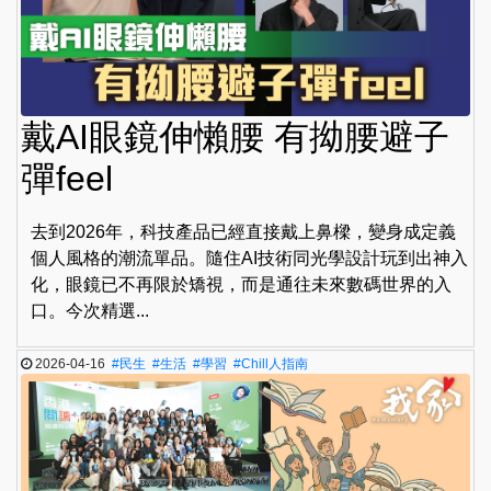
戴AI眼鏡伸懶腰 有拗腰避子
彈feel
去到2026年，科技產品已經直接戴上鼻樑，變身成定義
個人風格的潮流單品。隨住AI技術同光學設計玩到出神入
化，眼鏡已不再限於矯視，而是通往未來數碼世界的入
口。今次精選...
2026-04-16
#民生
#生活
#學習
#Chill人指南