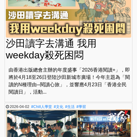
沙田讀字去溝通 我用
weekday殺死困悶
由香港出版總會主辦的年度盛事「2026香港閱讀+」，即
將於4月18至26日登陸沙田新城市廣場！今年主題為「閱
讀的N種理由─閱讀心旅」，並響應4月23日「香港全民
閱讀日」，活動...
2026-04-02
#Chill人學堂
#文化
#生活
#學習