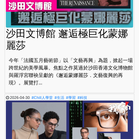
沙田文博館 邂逅極巨化蒙娜
麗莎
今年「法國五月藝術節」以「文藝再興」為題，掀起一場
跨世紀的美學風暴。焦點之作莫過於沙田香港文化博物館
與羅浮宮聯袂呈獻的《邂逅蒙娜麗莎．文藝復興的再
現》。展覽打...
2026-04-30
#Chill人學堂
#生活
#學習
#科技