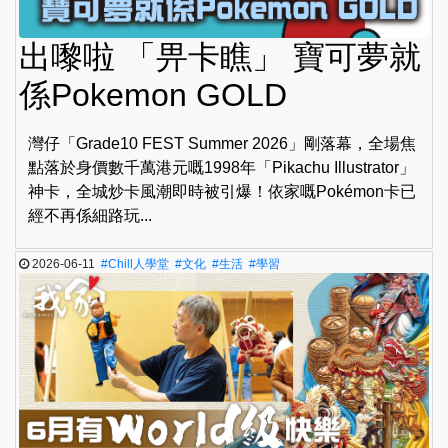
出嚟啦 「畀卡瞧」 寶可夢就
係Pokemon GOLD
灣仔「Grade10 FEST Summer 2026」剛落幕，全場焦
點落於身價數千萬港元嘅1998年「Pikachu Illustrator」
神卡，全城炒卡風潮即時被引爆！依家嘅Pokémon卡已
經不再係細路玩...
2026-06-11
#Chill人學堂
#文化
#生活
#學習