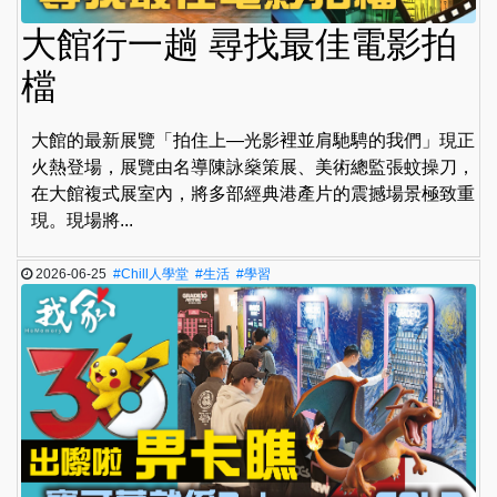
大館行一趟 尋找最佳電影拍
檔
大館的最新展覽「拍住上—光影裡並肩馳騁的我們」現正
火熱登場，展覽由名導陳詠燊策展、美術總監張蚊操刀，
在大館複式展室內，將多部經典港產片的震撼場景極致重
現。現場將...
2026-06-25
#Chill人學堂
#生活
#學習