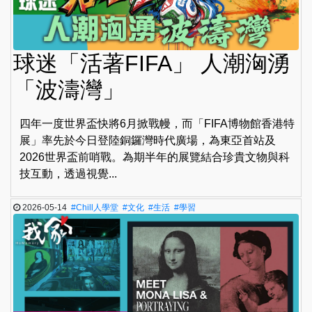
球迷「活著FIFA」 人潮洶湧
「波濤灣」
四年一度世界盃快將6月掀戰幔，而「FIFA博物館香港特
展」率先於今日登陸銅鑼灣時代廣場，為東亞首站及
2026世界盃前哨戰。為期半年的展覽結合珍貴文物與科
技互動，透過視覺...
2026-05-14
#Chill人學堂
#文化
#生活
#學習