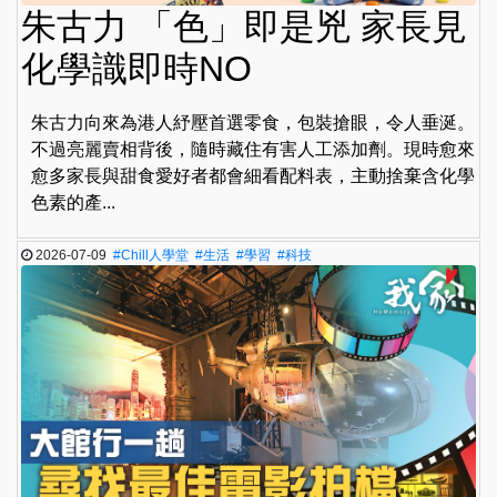
朱古力 「色」即是兇 家長見
化學識即時NO
朱古力向來為港人紓壓首選零食，包裝搶眼，令人垂涎。
不過亮麗賣相背後，隨時藏住有害人工添加劑。現時愈來
愈多家長與甜食愛好者都會細看配料表，主動捨棄含化學
色素的產...
2026-07-09
#Chill人學堂
#生活
#學習
#科技