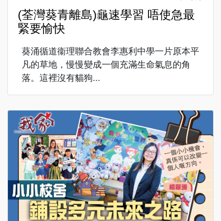
(荃灣葵青離島)龜速學習 唔使急最
緊要愉快
葵涌循道衞理聯合教會李惠利中學一片原本平
凡的草地，慢慢變成一個充滿生命氣息的角
落。這裡沒有貓狗...