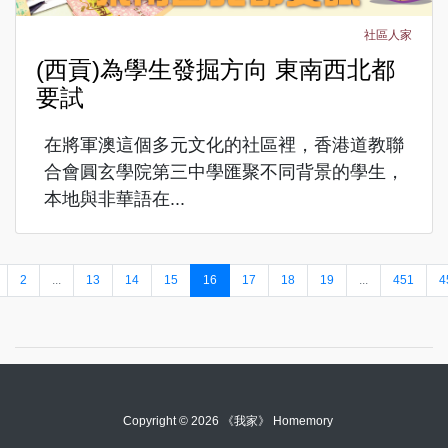
社區人家
(西貢)為學生發掘方向 東南西北都
要試
在將軍澳這個多元文化的社區裡，香港道教聯
合會圓玄學院第三中學匯聚不同背景的學生，
本地與非華語在...
2
...
13
14
15
16
17
18
19
...
451
4
Copyright © 2026 《我家》 Homemory