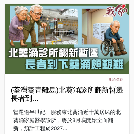
地區焦點
(荃灣葵青離島)北葵涌診所翻新暫遷
長者到...
營運逾半世紀、服務東北葵涌近十萬居民的北
葵涌家庭醫學診所，將於8月底開始全面翻
新，預計工程於2027...