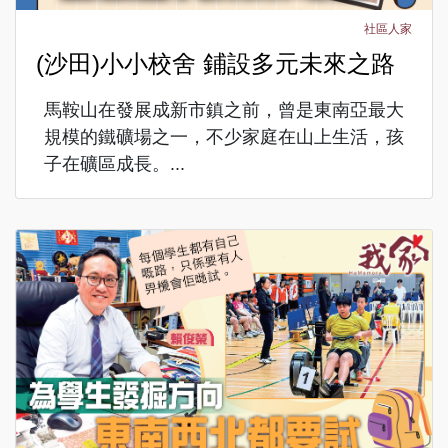
社區人家
(沙田)小小校舍 鋪設多元未來之路
馬鞍山在發展成新市鎮之前，曾是東南亞最大
規模的鐵礦場之一，不少家庭在山上生活，孩
子在礦區成長。...