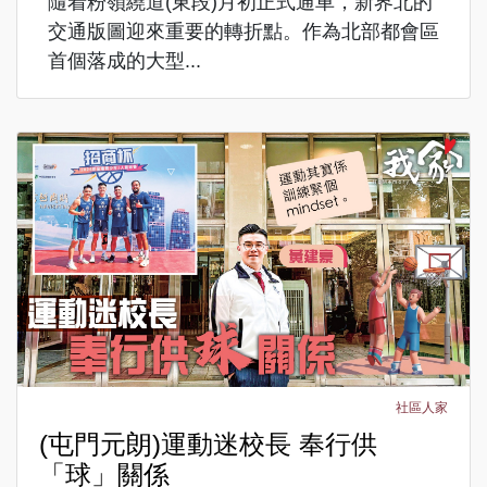
隨着粉嶺繞道(東段)月初正式通車，新界北的
交通版圖迎來重要的轉折點。作為北部都會區
首個落成的大型...
社區人家
(屯門元朗)運動迷校長 奉行供
「球」關係