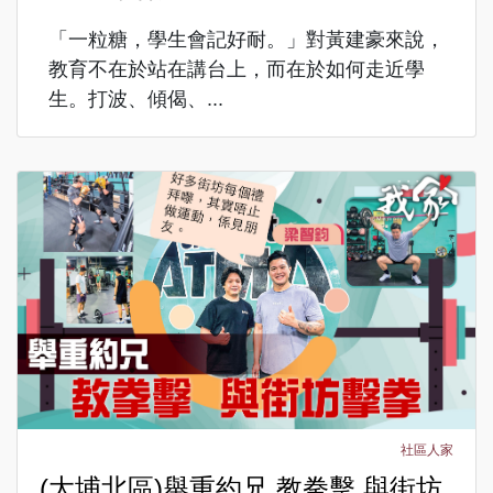
「一粒糖，學生會記好耐。」對黃建豪來說，
教育不在於站在講台上，而在於如何走近學
生。打波、傾偈、...
社區人家
(大埔北區)舉重約兄 教拳擊 與街坊