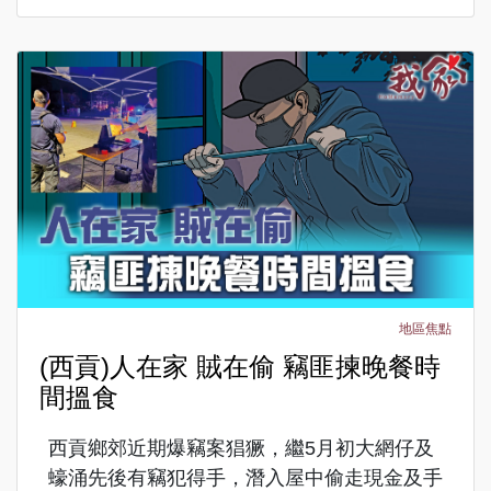
地區焦點
(西貢)人在家 賊在偷 竊匪揀晚餐時
間搵食
西貢鄉郊近期爆竊案猖獗，繼5月初大網仔及
蠔涌先後有竊犯得手，潛入屋中偷走現金及手