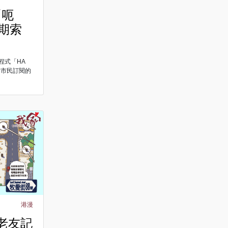
「呃
到期索
程式「HA
指市民訂閱的
港漫
與老友記