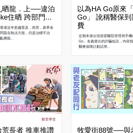
亂晒龍．上──違泊
以為HA Go原來
ke住晒 跨部門...
Go」 訛稱醫保
費
在香港近年愈趨普及，然而，新界各
泊問題在執法方面，仍是治標不治
近期本港出現假冒醫院管理局手機
晒龍...
Go」名義發出的詐騙短訊，內容
醫療保障計劃試用...
鄰里學堂
拾荒長者 推車推讚
牧愛街88號──