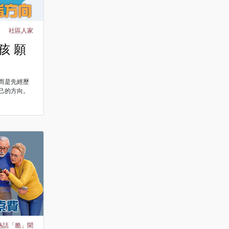
社區人家
孩 願
而是先經歷
己的方向。
熱話「脆」聞