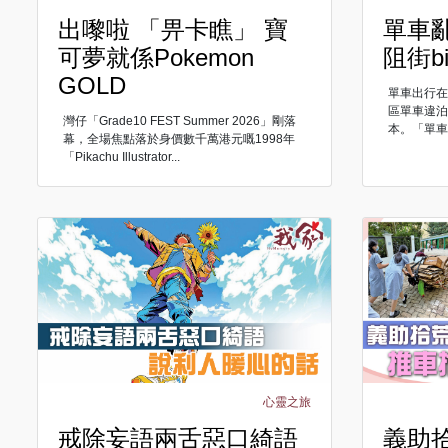
出嚟啦 「畀卡瞧」 寶
單車
可夢就係Pokemon
阻街bi
GOLD
單車出行
區單車違
灣仔「Grade10 FEST Summer 2026」剛落
本。「單車亂
幕，全場焦點落於身價數千萬港元嘅1998年
「Pikachu Illustrator...
心靈之旅
戒除妄語兩舌惡口綺語
義助