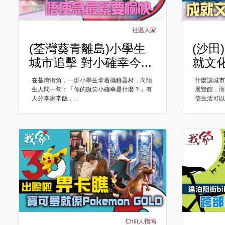
社區人家
(荃灣葵青離島)小學生
(沙田
城市追擊 對小確幸今...
就文化
在荃灣街角，一班小學生拿着攝錄器材，向陌
什麼讓城
生人問一句：「你的微笑小確幸是什麼？」有
展覽館，
人分享家常飯，...
信生活可以有
Chill人指南