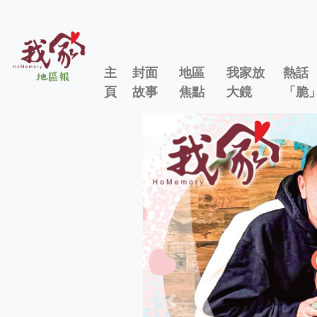
主
封面
地區
我家放
熱話
頁
故事
焦點
大鏡
「脆
Previous