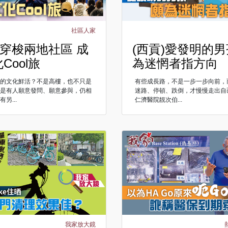
社區人家
)穿梭兩地社區 成
(西貢)愛發明的男
Cool旅
為迷惘者指方向
市的文化鮮活？不是高樓，也不只是
有些成長路，不是一步一步向前，
而是有人願意發問、願意參與，仍相
迷路、停頓、跌倒，才慢慢走出自
另...
仁濟醫院靚次伯...
我家放大鏡