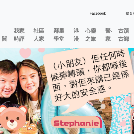
Facebook
揭頁
我家
社區
鄰里
港
心靈
醫‧
古蹟
」聞
時評
人家
學堂
漫
之旅
家
古鄉