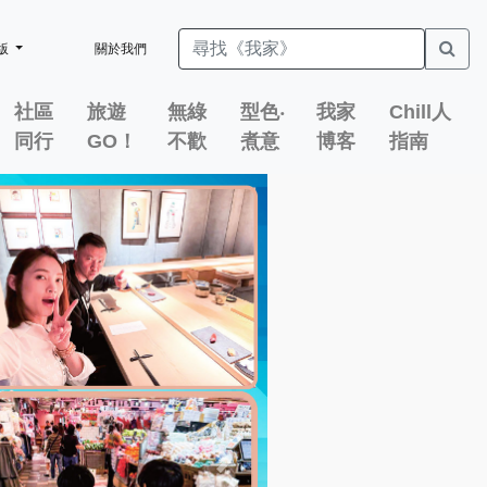
版
關於我們
社區
旅遊
無綠
型色‧
我家
Chill人
同行
GO！
不歡
煮意
博客
指南
Next