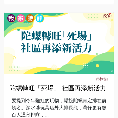
我家時評
陀螺轉旺「死場」 社區再添新活力
要提到今年翻紅的玩物，爆旋陀螺肯定排在前
幾名。深水埗玩具店外大排長龍，灣仔更有數
百人通宵排隊，...