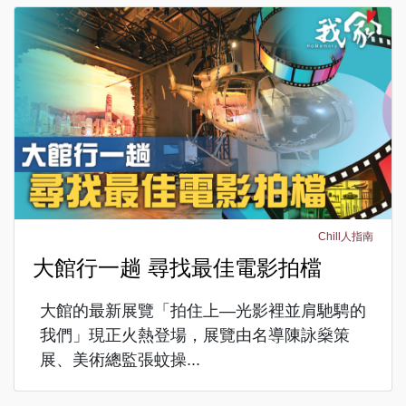
Chill人指南
大館行一趟 尋找最佳電影拍檔
大館的最新展覽「拍住上—光影裡並肩馳騁的
我們」現正火熱登場，展覽由名導陳詠燊策
展、美術總監張蚊操...