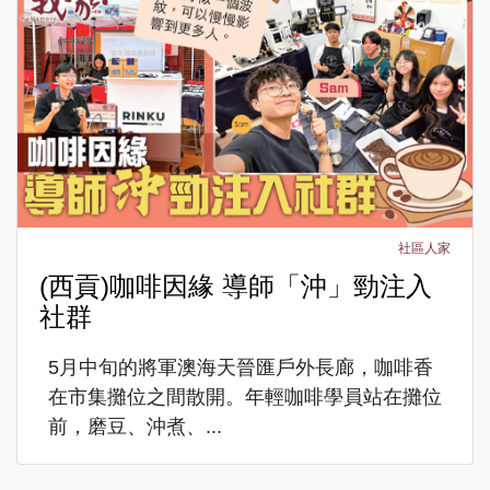
社區人家
(西貢)咖啡因緣 導師「沖」勁注入
社群
5月中旬的將軍澳海天晉匯戶外長廊，咖啡香
在市集攤位之間散開。年輕咖啡學員站在攤位
前，磨豆、沖煮、...