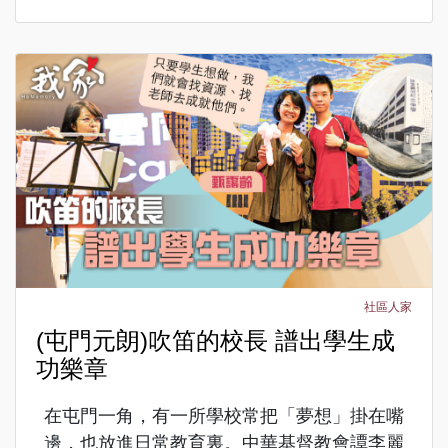
社區人家
(屯門元朗)吹笛的校長 譜出學生成
功樂章
在屯門一角，有一所學校常把「夢想」掛在嘴
邊，也放進日常教育裏。中華基督教會譚李麗