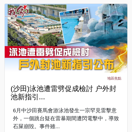
地區焦點
(沙田)泳池遭雷劈促成檢討 户外封
池新指引...
6月中沙田賽馬會游泳池發生一宗罕見雷擊意
外，一個跳台疑在雷暴期間遭閃電擊中，導致
石屎崩毀。事件雖...