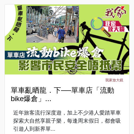
我家放大鏡
單車亂晒龍．下──單車店「流動
bike爆倉」...
近年旅客流行深度遊，加上不少港人愛踏單車
探索大自然享親子樂，每逢周末假日，都會吸
引遊人到新界單...