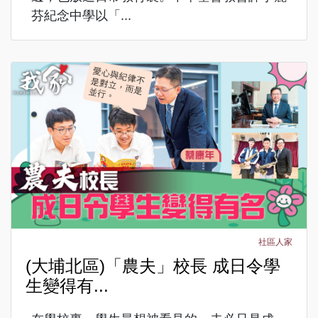
芬紀念中學以「...
社區人家
(大埔北區)「農夫」校長 成日令學
生變得有...