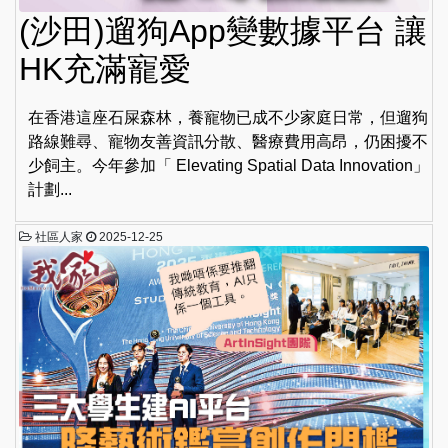
(沙田)遛狗App變數據平台 讓
HK充滿寵愛
在香港這座石屎森林，養寵物已成不少家庭日常，但遛狗
路線難尋、寵物友善資訊分散、醫療費用高昂，仍困擾不
少飼主。今年參加「 Elevating Spatial Data Innovation」
計劃...
社區人家
2025-12-25