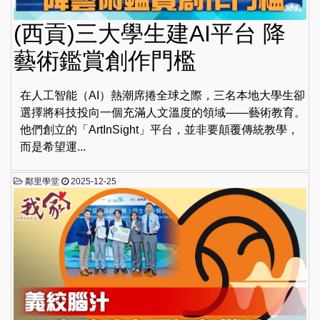
(西貢)三大學生建AI平台 降
藝術鑑賞創作門檻
在人工智能（AI）熱潮席捲全球之際，三名本地大學生卻
選擇將科技投向一個充滿人文溫度的領域——藝術教育。
他們創立的「ArtInSight」平台，並非要顛覆傳統教學，
而是希望運...
鄰里學堂
2025-12-25