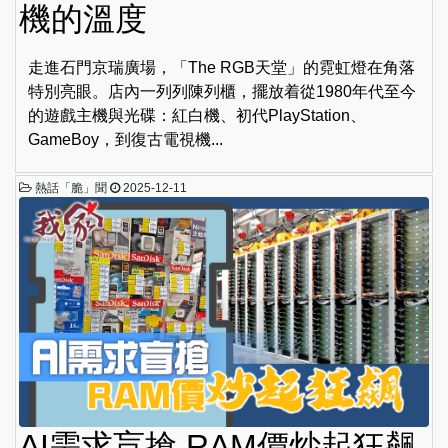
機的溫度
走進石門京瑞廣場，「The RGB天堂」的霓虹燈在角落
特別亮眼。店內一列列陳列櫃，擺放着從1980年代至今
的遊戲主機與光碟：紅白機、初代PlayStation、
GameBoy，到復古電視機...
熱話「脆」聞
2025-12-11
AI需求盲搶 RAM價炒起狂飆