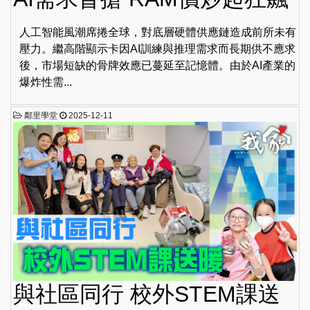
人工智能風潮席捲全球，對底層硬體供應鏈造成前所未有
壓力。繼高階顯示卡因AI訓練與推理需求而長期供不應求
後，市場短缺的骨牌效應已蔓延至記憶體。由於AI產業的
爆炸性需...
鄰里學堂
2025-12-11
與社區同行 校外STEM課送