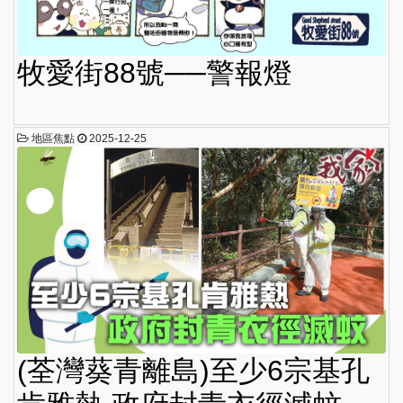
牧愛街88號──警報燈
地區焦點
2025-12-25
(荃灣葵青離島)至少6宗基孔