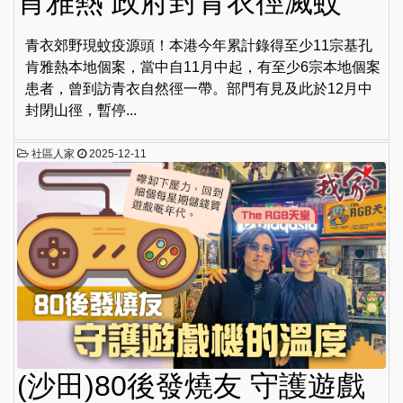
肯雅熱 政府封青衣徑滅蚊
青衣郊野現蚊疫源頭！本港今年累計錄得至少11宗基孔
肯雅熱本地個案，當中自11月中起，有至少6宗本地個案
患者，曾到訪青衣自然徑一帶。部門有見及此於12月中
封閉山徑，暫停...
社區人家
2025-12-11
(沙田)80後發燒友 守護遊戲