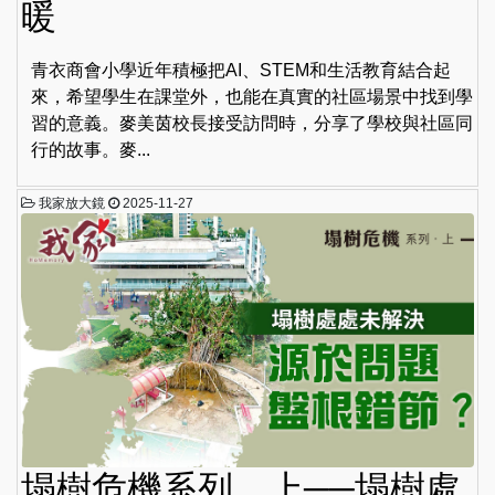
暖
青衣商會小學近年積極把AI、STEM和生活教育結合起
來，希望學生在課堂外，也能在真實的社區場景中找到學
習的意義。麥美茵校長接受訪問時，分享了學校與社區同
行的故事。麥...
我家放大鏡
2025-11-27
塌樹危機系列．上──塌樹處