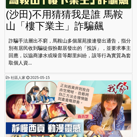
(沙田)不用猜猜我是誰 馬鞍
山「樓下業主」詐騙飆
詐騙手法層出不窮，馬鞍山多個屋苑接連發出通告，指分
別有居民收到騙徒假扮鄰居發出的「投訴」，並要求事主
回應，以協商滲水或噪音等鄰里糾紛，該等行為實質為套
取個人資...
社區人家
2025-05-15