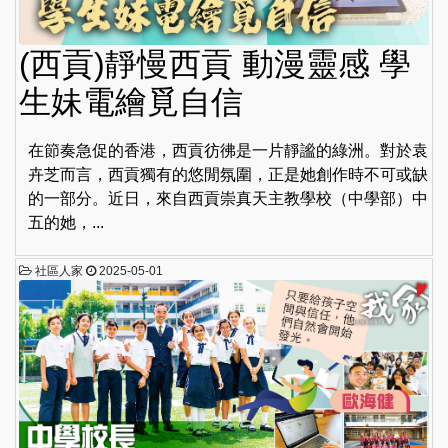
(西貢)靜慢西貢 動漫靈感 學
生妹電繪覓自信
在節奏急促的香港，西貢彷彿是一片靜謐的綠洲。對於袁
卉芝而言，西貢獨有的悠閒氛圍，正是她創作時不可或缺
的一部分。近日，來自西貢崇真天主教學校（中學部）中
五的她，...
社區人家
2025-05-01