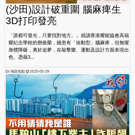
(沙田)設計破重圍 腦麻痺生
3D打印發亮
「誰都可發光，只要找對地方。」就讀香港耀能協會高福
耀紀念學校的鄧俊榮，雖患有「徐動型」腦麻痺，但無懼
身體障礙，勇於追夢，在敲擊樂、運動及設計方面表現出
色。憑藉3...
地區焦點
2025-05-29