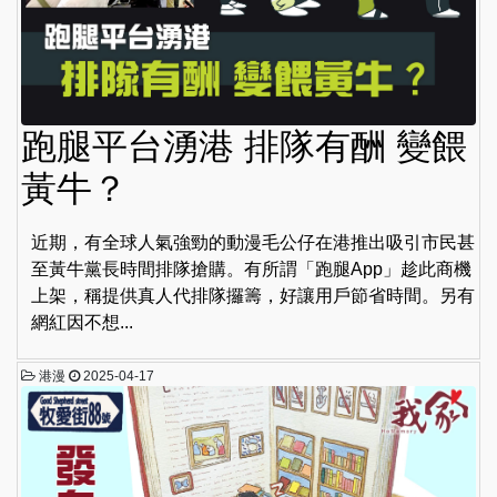
跑腿平台湧港 排隊有酬 變餵
黃牛？
近期，有全球人氣強勁的動漫毛公仔在港推出吸引市民甚
至黃牛黨長時間排隊搶購。有所謂「跑腿App」趁此商機
上架，稱提供真人代排隊攞籌，好讓用戶節省時間。另有
網紅因不想...
港漫
2025-04-17