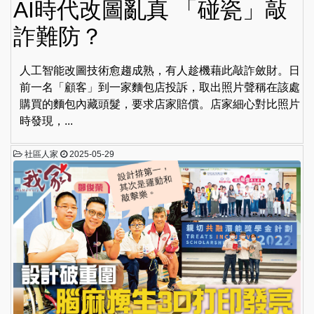
AI時代改圖亂真 「碰瓷」敲
詐難防？
人工智能改圖技術愈趨成熟，有人趁機藉此敲詐斂財。日
前一名「顧客」到一家麵包店投訴，取出照片聲稱在該處
購買的麵包內藏頭髮，要求店家賠償。店家細心對比照片
時發現，...
社區人家
2025-05-29