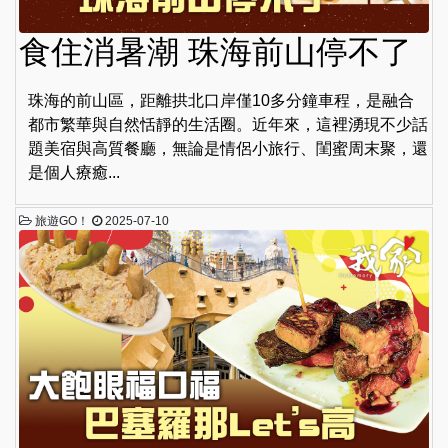
食住消暑潮 珠海前山停不了
珠海的前山區，距離拱北口岸僅10多分鐘車程，是融合
都市繁華與自然恬靜的生活圈。近年來，這裡湧現不少話
題美宿與高質餐廳，無論是情侶小旅行、閨蜜周末聚，還
是個人療癒...
旅遊GO！
2025-07-10