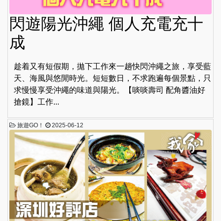
閃遊陽光沖繩 個人充電充十
成
趁着又有短假期，拋下工作來一趟快閃沖繩之旅，享受藍
天、海風與悠閒時光。短短數日，不求跑遍每個景點，只
求慢慢享受沖繩的味道與陽光。【啖啖壽司 配角醬油好
搶鏡】工作...
旅遊GO！
2025-06-12