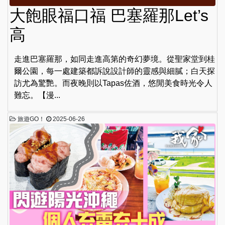
大飽眼福口福 巴塞羅那Let’s
高
走進巴塞羅那，如同走進高第的奇幻夢境。從聖家堂到桂
爾公園，每一處建築都訴說設計師的靈感與細膩；白天探
訪尤為驚艷。而夜晚則以Tapas佐酒，悠閒美食時光令人
難忘。【漫...
旅遊GO！
2025-06-26