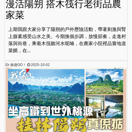
漫活陽朔 搭木筏行老街品農
家菜
上期我跟大家分享了陽朔的戶外歷險活動，帶著刺激與腎
上腺素感受山水之美。今期換個步調，放慢節奏，走進村
落與街巷，乘着木筏聽河水呢喃，在農家小院裡品嘗地道
菜餚，在...
旅遊GO！
2025-10-02