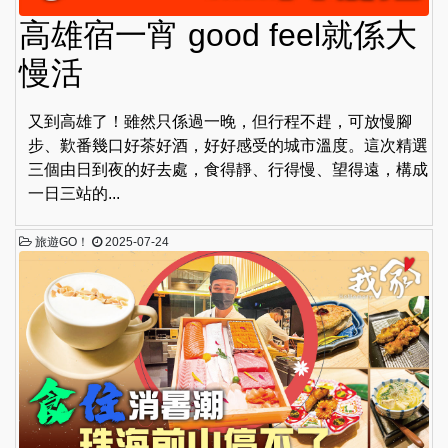
高雄宿一宵 good feel就係大
慢活
又到高雄了！雖然只係過一晚，但行程不趕，可放慢腳
步、歎番幾口好茶好酒，好好感受的城市溫度。這次精選
三個由日到夜的好去處，食得靜、行得慢、望得遠，構成
一日三站的...
旅遊GO！
2025-07-24