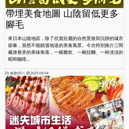
帶埋美食地圖 山陰留低更多
腳毛
來日本山陰地區，除了欣賞壯麗的自然景致與沉靜的城市
節奏，當然不能錯過地道的美食風景。今次特別推介三間
藏身巷弄的美味角落，一碗雜炊、一碗拉麵、一杯淡淡的
昭和咖啡...
旅遊GO！
2025-09-04