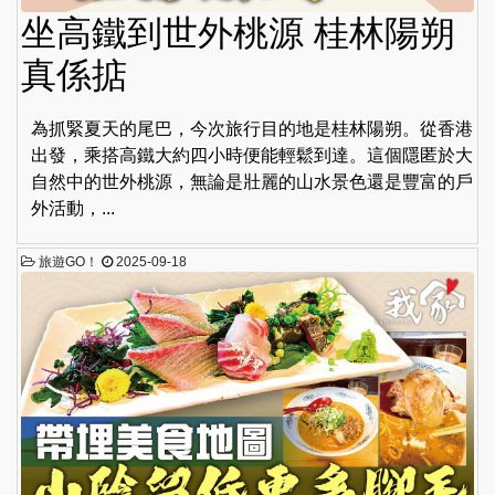
坐高鐵到世外桃源 桂林陽朔
真係掂
為抓緊夏天的尾巴，今次旅行目的地是桂林陽朔。從香港
出發，乘搭高鐵大約四小時便能輕鬆到達。這個隱匿於大
自然中的世外桃源，無論是壯麗的山水景色還是豐富的戶
外活動，...
旅遊GO！
2025-09-18