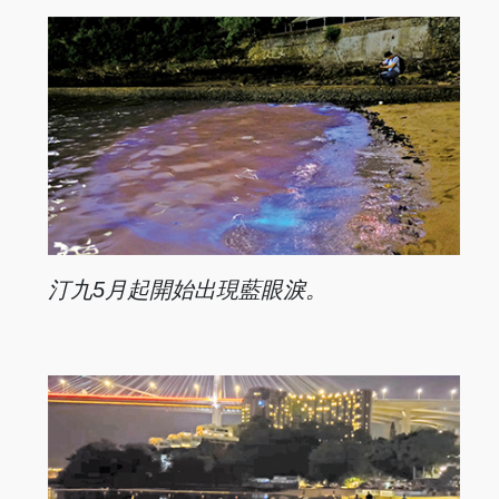
汀九5月起開始
出現藍眼淚。