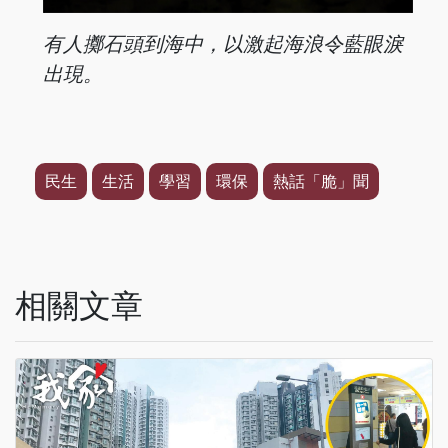
有人擲石頭到
海中，以激起
海浪令藍眼淚
出現。
民生
生活
學習
環保
熱話「脆」聞
相關文章