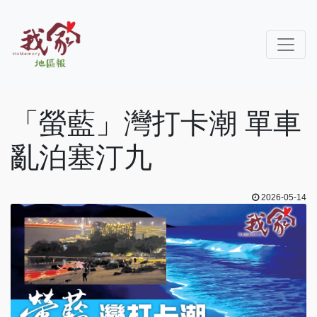
「螢藍」灣打卡潮 單車
亂泊塞汀九
2026-05-14