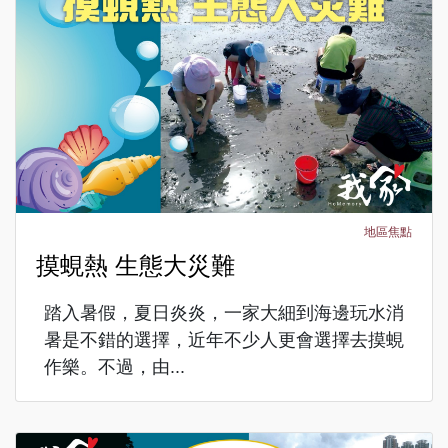
地區焦點
摸蜆熱 生態大災難
踏入暑假，夏日炎炎，一家大細到海邊玩水消
暑是不錯的選擇，近年不少人更會選擇去摸蜆
作樂。不過，由...