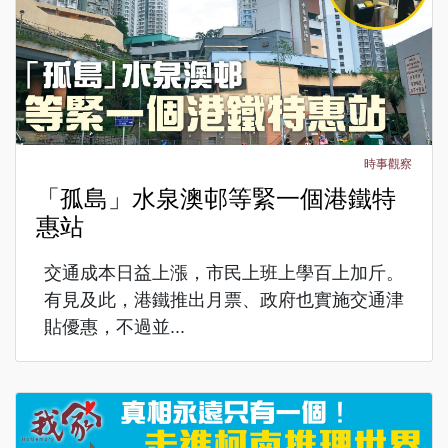
時事觀察
「孤島」水泉澳邨等緊一個港鐵特
惠站
交通成本日益上漲，市民上班上學百上加斤。
有見及此，港鐵推出月票、政府也實施交通津
貼優惠，不過並...