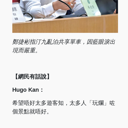
鄭捷彬指汀
九亂泊共享
單車，因藍
眼淚出
現而
嚴重。
【網民有話說】
Hugo Kan：
希望唔好太多遊客知，太多人「玩爛」咗
個景點就唔好。