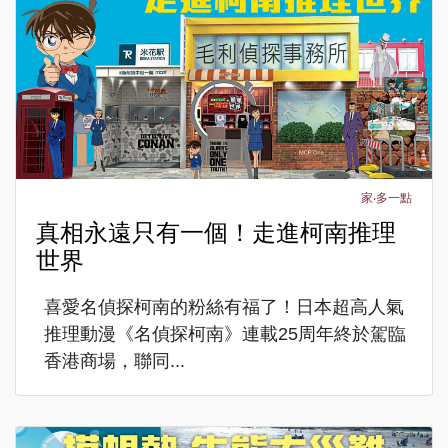
家‧多一點
真相永遠只有一個！走進柯南推理
世界
喜愛名偵探柯南的粉絲有福了！日本超高人氣
推理動漫《名偵探柯南》連載25周年終於駕臨
香港商場，聯同...