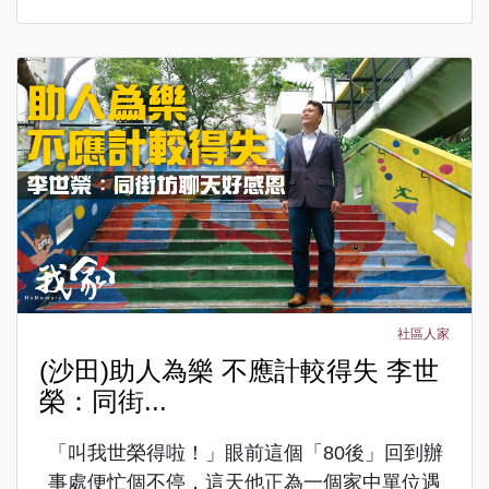
社區人家
(沙田)助人為樂 不應計較得失 李世
榮：同街...
「叫我世榮得啦！」眼前這個「80後」回到辦
事處便忙個不停，這天他正為一個家中單位遇