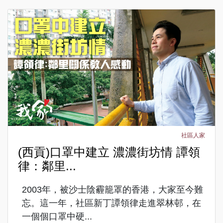
社區人家
(西貢)口罩中建立 濃濃街坊情 譚領
律：鄰里...
2003年，被沙士陰霾籠罩的香港，大家至今難
忘。這一年，社區新丁譚領律走進翠林邨，在
一個個口罩中硬...