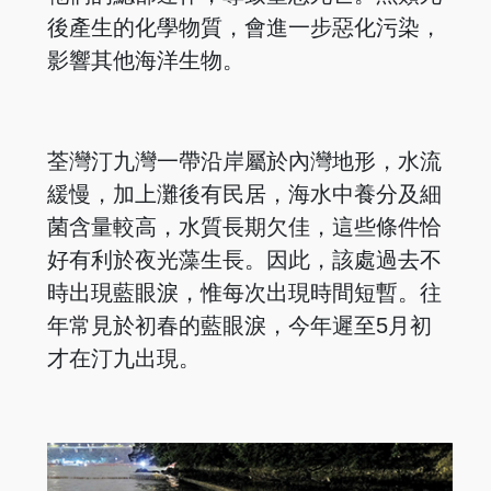
後產生的化學物質，會進一步惡化污染，
影響其他海洋生物。
荃灣汀九灣一帶沿岸屬於內灣地形，水流
緩慢，加上灘後有民居，海水中養分及細
菌含量較高，水質長期欠佳，這些條件恰
好有利於夜光藻生長。因此，該處過去不
時出現藍眼淚，惟每次出現時間短暫。往
年常見於初春的藍眼淚，今年遲至5月初
才在汀九出現。