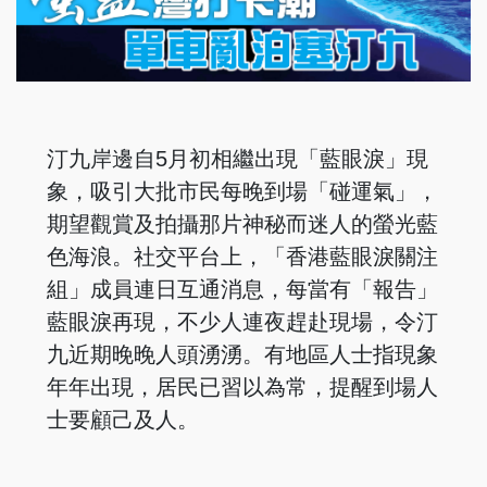
汀九岸邊自5月初相繼出現「藍眼淚」現
象，吸引大批市民每晚到場「碰運氣」，
期望觀賞及拍攝那片神秘而迷人的螢光藍
色海浪。社交平台上，「香港藍眼淚關注
組」成員連日互通消息，每當有「報告」
藍眼淚再現，不少人連夜趕赴現場，令汀
九近期晚晚人頭湧湧。有地區人士指現象
年年出現，居民已習以為常，提醒到場人
士要顧己及人。