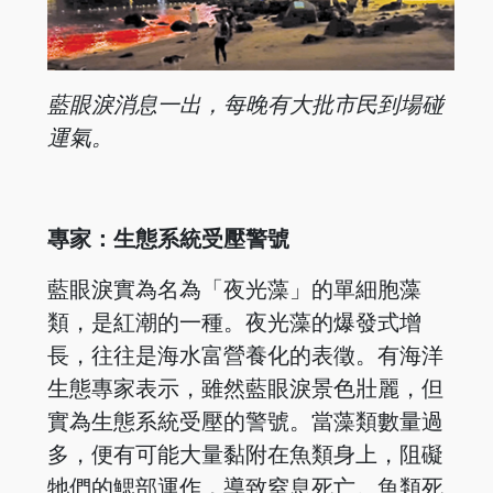
藍眼淚消息一出，每
晚有大批市民到場碰
運氣。
專家：生態系統受壓警號
藍眼淚實為名為「夜光藻」的單細胞藻
類，是紅潮的一種。夜光藻的爆發式增
長，往往是海水富營養化的表徵。有海洋
生態專家表示，雖然藍眼淚景色壯麗，但
實為生態系統受壓的警號。當藻類數量過
多，便有可能大量黏附在魚類身上，阻礙
牠們的鰓部運作，導致窒息死亡。魚類死