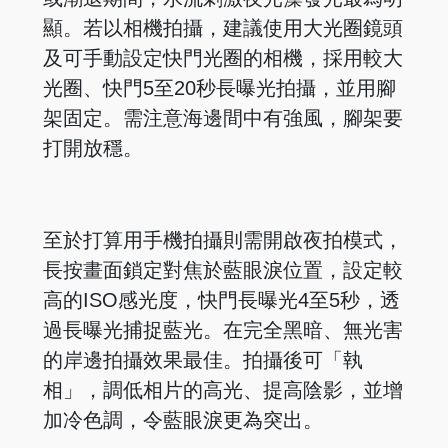
顯。若以相機拍攝，建議使用大光圈鏡頭
及可手動設定快門光圈的相機，採用較大
光圈、快門5至20秒長曝光拍攝，並用腳
架固定。需注意海邊間中有強風，腳架要
打開放穩。
至於打算用手機拍攝則需開啟夜拍模式，
長按畫面鎖定對焦於藍眼淚位置，設定較
高的ISO感光度，快門長曝光4至5秒，透
過長曝光捕捉藍光。在完全黑暗、無光害
的岸邊拍攝效果最佳。拍攝後可「執
相」，調低相片的高光、提高陰影，並增
加冷色調，令藍眼淚更為突出。