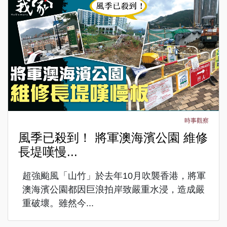
時事觀察
風季已殺到！ 將軍澳海濱公園 維修
長堤嘆慢...
超強颱風「山竹」於去年10月吹襲香港，將軍
澳海濱公園都因巨浪拍岸致嚴重水浸，造成嚴
重破壞。雖然今...