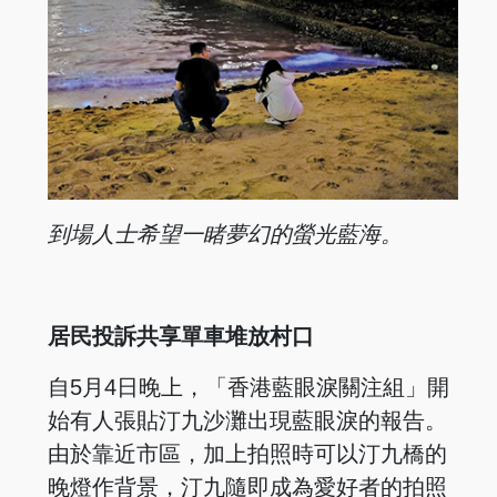
到場人士希望一睹夢幻的
螢光藍海。
居民投訴共享單車堆放村口
自5月4日晚上，「香港藍眼淚關注組」開
始有人張貼汀九沙灘出現藍眼淚的報告。
由於靠近市區，加上拍照時可以汀九橋的
晚燈作背景，汀九隨即成為愛好者的拍照