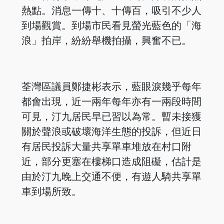
熱點。消息一傳十、十傳百，吸引不少人
到場觀賞。到場市民看見螢光藍色的「海
浪」拍岸，紛紛舉機拍攝，興奮不已。
荃灣區議員鄭捷彬表示，藍眼淚幾乎每年
都會出現，近一兩年每年亦有一兩段時間
可見，汀九居民早已習以為常。暫未接獲
關於聲浪或破壞海洋生態的投訴，但近日
有居民投訴大量共享單車堆放在村口附
近，部分更塞在樓梯口造成阻礙，估計是
由於汀九晚上交通不便，有遊人騎共享單
車到場所致。