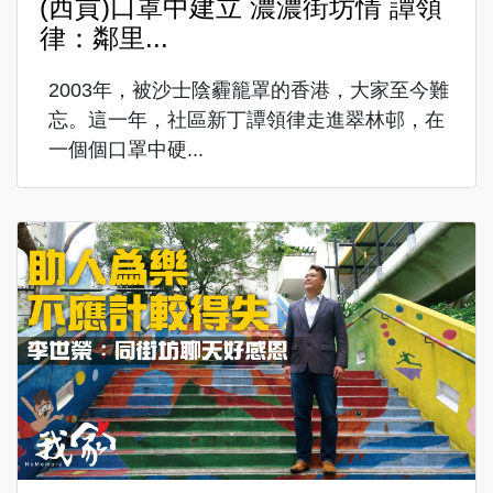
(西貢)口罩中建立 濃濃街坊情 譚領
律：鄰里...
2003年，被沙士陰霾籠罩的香港，大家至今難
忘。這一年，社區新丁譚領律走進翠林邨，在
一個個口罩中硬...