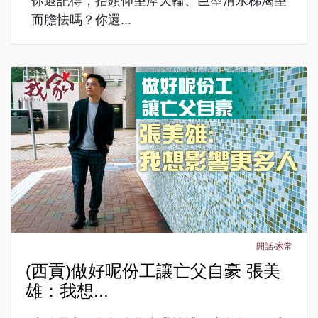
你還記得，抬頭仰望摩天輪、巨型滑水梯渴望
而膽怯嗎？你還...
閒話‧家常
(西貢)做好呢份工讓亡父自豪 張美
雄：我想...