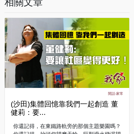
相關文章
閒話‧家常
(沙田)集體回憶靠我們一起創造 董
健莉：要...
你還記得，在東鐵路軌旁的那個主題樂園嗎？