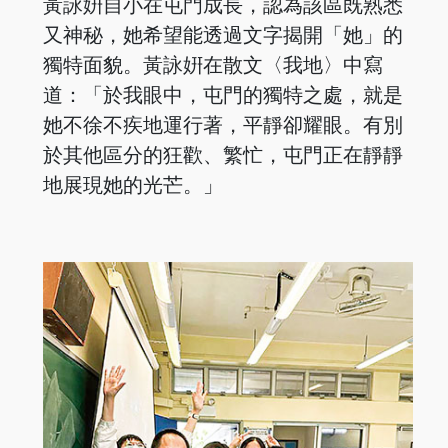
黃詠姸自小在屯門成長，認為該區既熟悉
又神秘，她希望能透過文字揭開「她」的
獨特面貌。黃詠姸在散文〈我地〉中寫
道：「於我眼中，屯門的獨特之處，就是
她不徐不疾地運行著，平靜卻耀眼。有別
於其他區分的狂歡、繁忙，屯門正在靜靜
地展現她的光芒。」