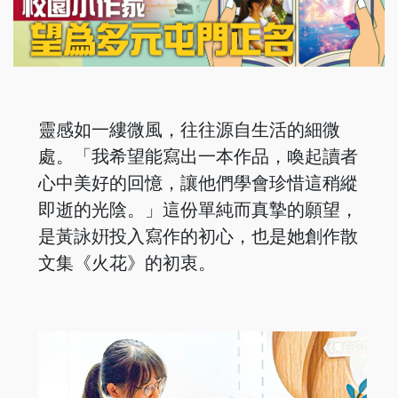
靈感如一縷微風，往往源自生活的細微
處。「我希望能寫出一本作品，喚起讀者
心中美好的回憶，讓他們學會珍惜這稍縱
即逝的光陰。」這份單純而真摯的願望，
是黃詠姸投入寫作的初心，也是她創作散
文集《火花》的初衷。