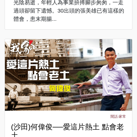
光陰易逝，年輕人為事業拚搏腳步匆匆，一走
過頭卻留下遺憾。30出頭的張美雄已有這樣的
體會，患末期腸...
閒話‧家常
(沙田)何偉俊──愛這片熱土 點會老
土