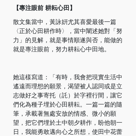
【專注眼前 耕耘心田】
散文集當中，黃詠姸尤其喜愛最後一篇
〈正於心田耕作時〉，當中闡述她對「努
力」的見解，就是事情順遂與否，能做的
就是專注眼前，努力耕耘心中田地。
她這樣寫道：「有時，我會把現實生活中
遙遠而理想的願景，渴望被人認同或是立
志做好之事寄托（託）於字裡行間，讓它
們化為種子埋於心田耕耘。一篇一篇的隨
筆，承載著無處安放的情感、微小的願
望，把它們埋於土中朝夕耕作，盼他朝一
日，我能勇敢邁向心之所想，使田中花蕾