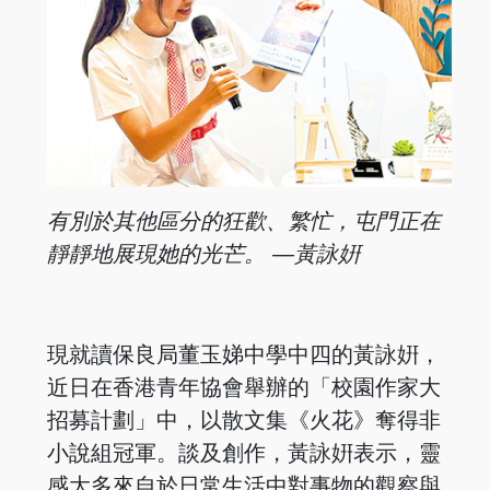
有別於其他區分的狂歡、
繁忙，屯門正在
靜靜地展現她
的光芒。 —黃詠姸
現就讀保良局董玉娣中學中四的黃詠姸，
近日在香港青年協會舉辦的「校園作家大
招募計劃」中，以散文集《火花》奪得非
小說組冠軍。談及創作，黃詠姸表示，靈
感大多來自於日常生活中對事物的觀察與