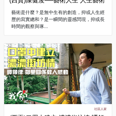
(西貢)陳健浚──藝術人生 人生藝術
藝術是什麼？是無中生有的創造，抑或人生經
歷的寫實總和？是一瞬間的靈感閃現，抑或長
時間的觀察與琢...
社區人家