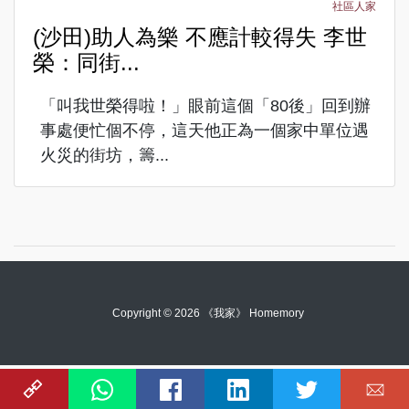
社區人家
(沙田)助人為樂 不應計較得失 李世
榮：同街...
「叫我世榮得啦！」眼前這個「80後」回到辦
事處便忙個不停，這天他正為一個家中單位遇
火災的街坊，籌...
Copyright © 2026 《我家》 Homemory