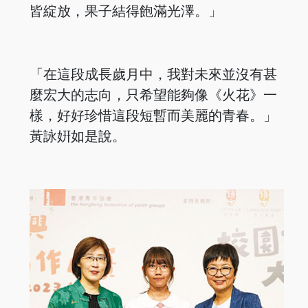
皆綻放，果子結得飽滿光澤。」
「在這段成長歲月中，我對未來並沒有甚
麼宏大的志向，只希望能夠像《火花》一
樣，好好珍惜這段短暫而美麗的青春。」
黃詠姸如是說。