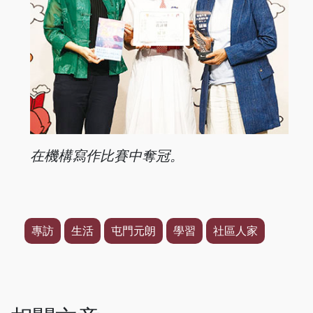
在機構寫作比賽中奪冠。
專訪
生活
屯門元朗
學習
社區人家