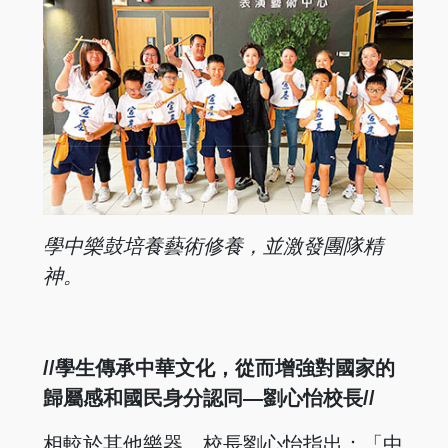
學中樂鼓培養藝術修養，並激發團隊精
神。
//學生傳承中華文化，從而增強對國家的
歸屬感和國民身分認同—劉心怡校長//
相較於其他樂器，校長劉心怡指出：「中