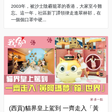
2003年，被沙士陰霾籠罩的香港，大家至今難
忘。這一年，社區新丁譚領律走進翠林邨，在
一個個口罩中硬...
家‧多一點
(西貢)貓界皇上駕到 一齊走入「黃