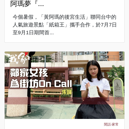
阿瑪夢『...
今個暑假，「黃阿瑪的後宮生活」聯同台中的
人氣旅遊景點「紙箱王」攜手合作，於7月7日
至9月1日期間首...
閒話‧家常