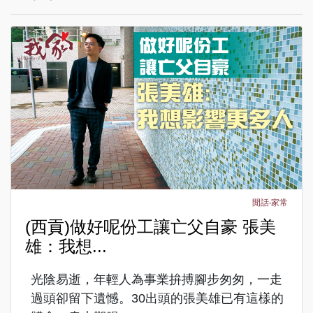
閒話‧家常
(西貢)做好呢份工讓亡父自豪 張美
雄：我想...
光陰易逝，年輕人為事業拚搏腳步匆匆，一走
過頭卻留下遺憾。30出頭的張美雄已有這樣的