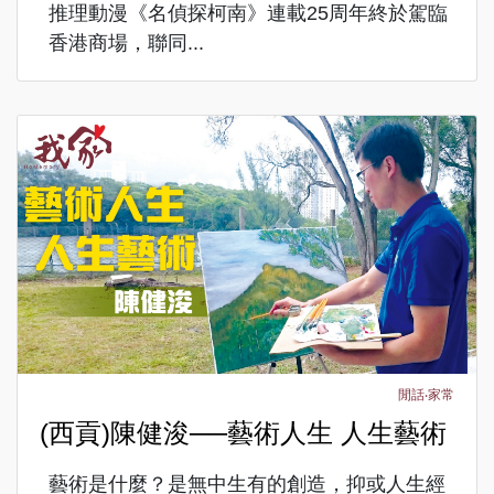
推理動漫《名偵探柯南》連載25周年終於駕臨
香港商場，聯同...
閒話‧家常
(西貢)陳健浚──藝術人生 人生藝術
藝術是什麼？是無中生有的創造，抑或人生經