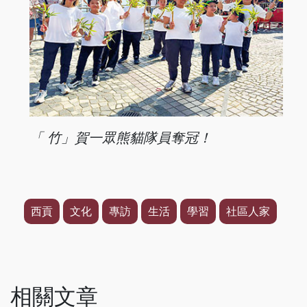
「 竹」賀一眾熊貓
隊員奪冠！
西貢
文化
專訪
生活
學習
社區人家
相關文章