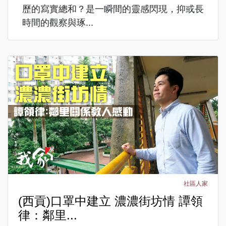
歷的寫實總和？是一瞬間的靈感閃現，抑或長
時間的觀察與琢...
社區人家
(西貢)口罩中建立 濃濃街坊情 譚領
律：鄰里...